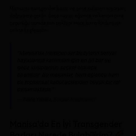
Manisa’da transgender barlar ve gece kulüpleri arıyorsan,
doğru yere geldin. Gece hayatı, eğlence ve kendin olma
özgürlüğü burada seni bekliyor. Hadi, bu renkli dünyayı
birlikte keşfedelim!
“Manisa’da transgender bireylerin sosyal
hayatlarına katılımları için en iyi bar ve
gece kulüplerinin seçimi oldukça
önemlidir. Bu mekanlar, hem eğlence hem
de toplumsal kabul açısından büyük bir rol
oynamaktadır.”
—
Emre Yılmaz
, Sosyal Araştırmacı
Manisa’da En İyi Transgender
Barları Nerede Bulabilirim?