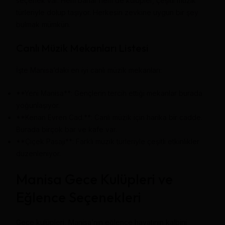
seçenek var. Hem barlar hem de kulüpler, çeşitli müzik
türleriyle dolup taşıyor. Herkesin zevkine uygun bir şey
bulmak mümkün.
Canlı Müzik Mekanları Listesi
İşte Manisa’daki en iyi canlı müzik mekanları:
**Yeni Manisa**: Gençlerin tercih ettiği mekanlar burada
yoğunlaşıyor.
**Kenan Evren Cad.**: Canlı müzik için harika bir cadde.
Burada birçok bar ve kafe var.
**Çiçek Pasaji**: Farklı müzik türleriyle çeşitli etkinlikler
düzenleniyor.
Manisa Gece Kulüpleri ve
Eğlence Seçenekleri
Gece kulüpleri, Manisa’nın eğlence hayatının kalbini