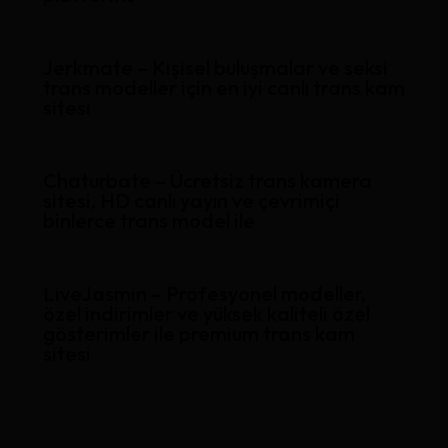
Jerkmate – Kişisel buluşmalar ve seksi
trans modeller için en iyi canlı trans kam
sitesi
Chaturbate – Ücretsiz trans kamera
sitesi, HD canlı yayın ve çevrimiçi
binlerce trans model ile
LiveJasmin – Profesyonel modeller,
özel indirimler ve yüksek kaliteli özel
gösterimler ile premium trans kam
sitesi