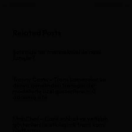
←
Önceki Yazı
Sonraki Yazı
→
Related Posts
Şehrinde bir transseksüel ile nasıl
tanışılır?
Tranny Cams – Trans kameralar ve
dünya genelinden transgender
modellerle özel gösterilere 0
adanmış site
StripChat – Canlı sohbet ve yetişkin
gösterileri ile etkileşimli trans kam
platformu