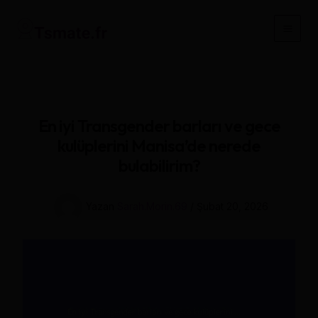
İçeriğe
atla
Main
Men
En iyi Transgender barları ve gece
kulüplerini Manisa’de nerede
bulabilirim?
Yazan
Sarah.Morin.69
/
Şubat 20, 2026