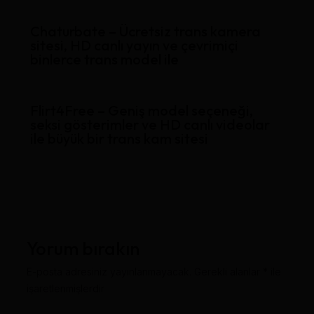
Chaturbate – Ücretsiz trans kamera
sitesi, HD canlı yayın ve çevrimiçi
binlerce trans model ile
Flirt4Free – Geniş model seçeneği,
seksi gösterimler ve HD canlı videolar
ile büyük bir trans kam sitesi
Yorum bırakın
E-posta adresiniz yayınlanmayacak.
Gerekli alanlar
*
ile
işaretlenmişlerdir