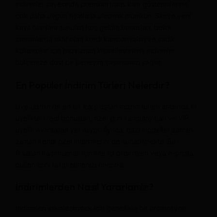
indirimler sayesinde premium trans kam gösterimlerine
çok daha uygun fiyatlarla ulaşmak mümkün. Siteye yeni
kayıt olanlara sunulan hoş geldin bonusları, belirli
zamanlarda aktif olan kredi kampanyaları ve sadık
kullanıcılar için hazırlanan kişiselleştirilmiş indirimler,
bütçenize dost bir deneyim yaşamanızı sağlar.
En Popüler İndirim Türleri Nelerdir?
LiveJasmin’de en sık karşılaşılan indirim türleri arasında ilk
üyelikte kredi bonusları, özel gün kampanyaları ve VIP
üyelik avantajları yer alıyor. Ayrıca, bazı modeller zaman
zaman kendi özel indirimlerini de sunabilmekte. Bu
fırsatları kaçırmamak için site içi bildirimleri veya e-posta
bültenlerini takip etmenizi öneririz.
İndirimlerden Nasıl Yararlanılır?
İndirimleri etkinleştirmek için genellikle bir promosyon