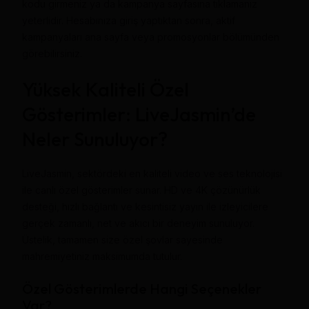
kodu girmeniz ya da kampanya sayfasına tıklamanız
yeterlidir. Hesabınıza giriş yaptıktan sonra, aktif
kampanyaları ana sayfa veya promosyonlar bölümünden
görebilirsiniz.
Yüksek Kaliteli Özel
Gösterimler: LiveJasmin’de
Neler Sunuluyor?
LiveJasmin, sektördeki en kaliteli video ve ses teknolojisi
ile canlı özel gösterimler sunar. HD ve 4K çözünürlük
desteği, hızlı bağlantı ve kesintisiz yayın ile izleyicilere
gerçek zamanlı, net ve akıcı bir deneyim sunuluyor.
Üstelik, tamamen size özel şovlar sayesinde
mahremiyetiniz maksimumda tutulur.
Özel Gösterimlerde Hangi Seçenekler
Var?