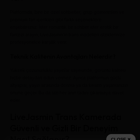
Platformda, bire bir özel sohbetler, grup gösterimleri ve
premium fan içerikleri gibi farklı seçeneklere
erişebilirsiniz. İster romantik bir sohbet ister erotik bir
fantezi arayın, LiveJasmin’in trans modelleri isteklerinize
profesyonelce karşılık verir.
Teknik Kalitenin Avantajları Nelerdir?
Yüksek çözünürlüklü yayınlar sayesinde, görüntü kalitesi
hiçbir detaydan ödün vermez. Ayrıca platformun güçlü
altyapısı, yayın sırasında donma ya da kesinti yaşamanızın
önüne geçer. Bu da sizi her anın tadını çıkarmaya davet
eder.
LiveJasmin Trans Kamerada
Güvenli ve Gizli Bir Deneyim
Nasıl Sağlanır?
CLOSE ✕