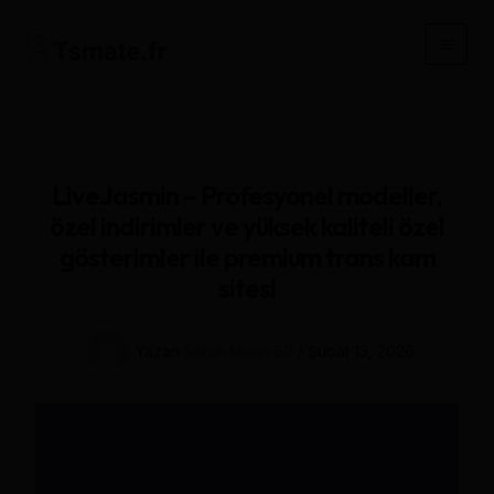
İçeriğe
atla
Main
Men
LiveJasmin – Profesyonel modeller,
özel indirimler ve yüksek kaliteli özel
gösterimler ile premium trans kam
sitesi
Yazan
Sarah.Morin.69
/
Şubat 13, 2026