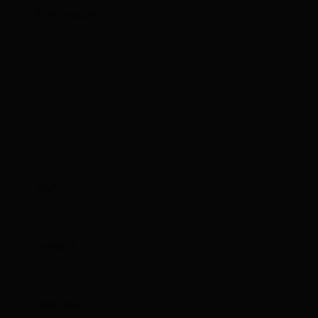
Buraya
yazın..
İsim*
E-
Posta*
Web
sitesi