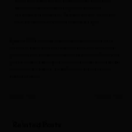
çeşitli yeni kampanyalar sunulmaktadır. Kullanıcılar,
promosyonlar bölümünden güncel indirim ve
fırsatları takip edebilirler. Bu kampanyalar, hem yeni
hem de mevcut üyeler için avantajlar sağlar.
Ağustos 2026 itibariyle LiveJasmin, profesyonel trans
modelleri, cazip özel indirimleri ve yüksek kaliteli özel
gösterimleriyle premium bir deneyim sunuyor. Güvenli ve
gizli bir ortamda aradığınız eğlenceyi yaşamak için siz de
LiveJasmin’e katılabilir, ayrıcalıklı dünyanın kapılarını
aralayabilirsiniz.
←
Önceki Yazı
Sonraki Yazı
→
Related Posts