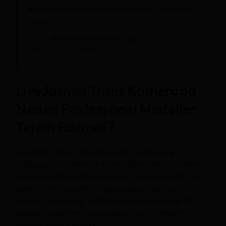
kullanıcı memnuniyetini artıran önemli bir
unsur.”
—
Dr. Asuman Kaya
, Dijital Eğlence
Platformları Uzmanı
LiveJasmin Trans Kamerada
Neden Profesyonel Modeller
Tercih Edilmeli?
LiveJasmin, trans cam sektöründe en seçkin ve
profesyonel modelleriyle kendini farklılaştırıyor. Platforma
katılan modellerin tamamı, kamera önünde deneyimli ve
kullanıcı memnuniyetini ön planda tutan kişilerden
oluşuyor. Bu sayede, sohbetlerinizde hem gerçek bir
bağlantı kurabilir hem de aradığınız özel fantezileri
güvenle yaşayabilirsiniz.