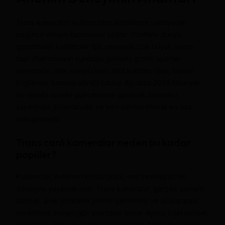
Trans kameralar, kullanıcıların kimliklerini saklayarak
özgürce iletişim kurmalarını sağlar. Özellikle dünya
genelinden katılımcılar için anonimlik çok büyük önem
taşır. Platformların sunduğu gelişmiş gizlilik ayarları
sayesinde, ister izleyici ister aktif katılımcı olun, kişisel
bilgileriniz koruma altında tutulur. Ağustos 2026 itibariyle,
bu alanda sürekli güncellenen güvenlik önlemleri
sayesinde dolandırıcılık ve veri sızıntısı ihtimali en aza
indirgenmiştir.
Trans canlı kameralar neden bu kadar
popüler?
Kullanıcılar, evlerinin konforunda, sınır tanımayan bir
deneyimi yaşamak ister. Trans kameralar, gerçek zamanlı
sohbet, anlık isteklerin yerine getirilmesi ve uluslararası
modellerle iletişim gibi avantajlar sunar. Ayrıca özel sohbet
odaları ve grup gösterileri, kullanıcıların farklı deneyimler