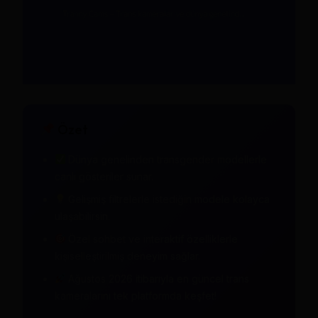
Özet
Dünya genelinden transgender modellerle
canlı gösteriler sunar.
Gelişmiş filtrelerle istediğin modele kolayca
ulaşabilirsin.
Özel sohbet ve interaktif özelliklerle
kişiselleştirilmiş deneyim sağlar.
Ağustos 2026 itibarıyla en güncel trans
kameralarını tek platformda keşfet!