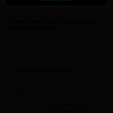
• Kolay kullanım arayüzü
• 7/24 müşteri desteği
Ücretsiz deneme ve promosyonlardan
nasıl yararlanabilirim?
Pek çok tranny cams sitesi, yeni kullanıcılara ücretsiz
deneme dakikaları ya da indirimli üyelik fırsatları sunar.
Ağustos 2026 itibariyle, kampanyaları takip ederek
avantajlardan yararlanabilirsiniz.
Sık sorulan sorular
Tranny cams siteleri nedir ve nasıl
çalışır?
Tranny cams siteleri, transgender modellerle c
anlı
kamera sohbeti
sunan platformlardır. Kullanıcılar,