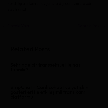
kendi ilgi alanlarınıza uygun sıra dışı deneyimlere adım
atabilirsiniz!
←
Önceki Yazı
Sonraki Yazı
→
Related Posts
Şehrinde bir transseksüel ile nasıl
tanışılır?
StripChat – Canlı sohbet ve yetişkin
gösterileri ile etkileşimli trans kam
platformu