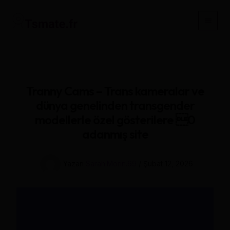
İçeriğe
atla
Main
Men
Tranny Cams – Trans kameralar ve
dünya genelinden transgender
modellerle özel gösterilere 0
adanmış site
Yazan
Sarah.Morin.69
/
Şubat 12, 2026