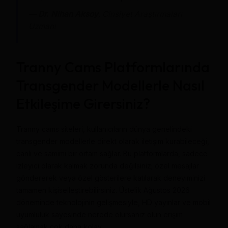
—
Dr. Nihan Aksoy
, Cinsiyet Araştırmaları
Uzmanı
Tranny Cams Platformlarında
Transgender Modellerle Nasıl
Etkileşime Girersiniz?
Tranny cams siteleri, kullanıcıların dünya genelindeki
transgender modellerle direkt olarak iletişim kurabileceği,
canlı ve samimi bir ortam sağlar. Bu platformlarda, sadece
izleyici olarak kalmak zorunda değilsiniz; özel mesajlar
göndererek veya özel gösterilere katılarak deneyiminizi
tamamen kişiselleştirebilirsiniz. Üstelik Ağustos 2026
döneminde teknolojinin gelişmesiyle, HD yayınlar ve mobil
uyumluluk sayesinde nerede olursanız olun erişim
sağlamak çok daha kolay.