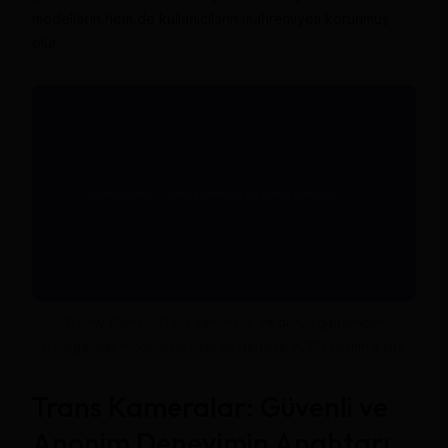
modellerin hem de kullanıcıların mahremiyeti korunmuş
olur.
Tranny Cams – Trans kameralar ve dünya genelinden
transgender modellerle özel gösterilere %100 adanmış site
Trans Kameralar: Güvenli ve
Anonim Deneyimin Anahtarı