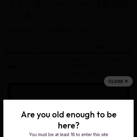
ウェブカムシーメール体験が待
ってる？
TSmate
は
シーメール生配信出会い
を網羅：
タイプ
内容
公開ルームで
シーメールウェ
無料シーメールチャット
ブカムチャット
– ティーズ・
会話・ゲーム
CLOSE ✕
Cam-to-Cam
+
マイク
で
独
プライベートシーメールショ
占シーメール出会い
– 君が主
ー
役
Are you old enough to be
シーメールファンタジーショ
接続性のおもちゃ
・ロールプ
ー
レイ・
トラニー
バイブ
here?
トランスカップルとの出会い
You must be at least 18 to enter this site