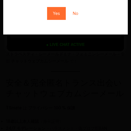
トランスシーメールカップル
– グループショー・3人チャッ
ト
Yes
No
月額で
無制限プライベートチ
VIPシーメール出会い
ャット
・優先マッチング
● LIVE CHAT ACTIVE
生配信シーメールモデル
は多彩：
シングルシーメール
・
トラン
ストラベスティ
・
シーメールドミナ
・
フェミニンシーメール
– 全
部
チャットウェブカムシーメール
で！
安全＆完全匿名トランス出会い
チャットウェブカムシーメール
TSmate
は
プライバシー 100 % 保護
：
18歳以上本人確認
（身分証明）
24/7 モデレーション
– ハラスメント・偽プロフ即BAN