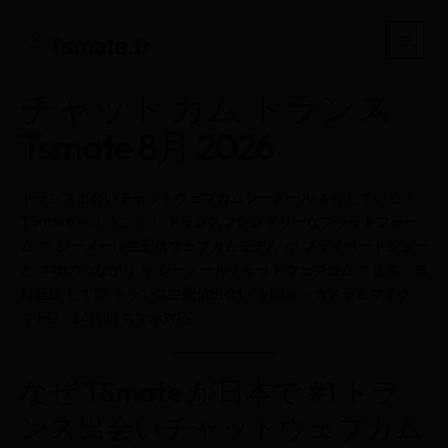
内
容
Main
を
ス
Men
チャット カム トランス
キ
ッ
Tsmate 8月 2026
プ
トランス出会いチャットウェブカムシーメール
を探している？
TSmate
へようこそ！
トランスフレンドリーなプラットフォー
ム
で
シーメール生配信ウェブカムモデル
が
プライベートショー
と
本物のつながり
を
シーメールチャットウェブカム
で提供。
無
料登録
して即
トランス生配信出会い
を開始 –
カメラ＆マイク
で HD、24時間
スマホ対応
。
なぜ TSmate が日本で #1 トラ
ンス出会いチャットウェブカム