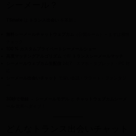
シーメール？
TSmate
は
トランス出会い
を革新：
無料シーメールチャットウェブカム
（公開ルーム） – まずは相性
チェック
100 % カスタムプライベートシーメールショー
高度マッチングアルゴリズム
で即
トランスシーメールマッチ
シーメールウェブカム生配信
24/7、スマホ・タブレット・PC 対
応
シーメール出会いチャット
で深い会話・フラート・ファンタジ
ー
30秒で登録
→
シーメールモデル
と
チャットウェブカムシーメ
ール
世界へダイブ！
どんなトランス出会いチャット