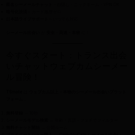
匿名シーメールチャット
– 顔隠し・ニックネーム・VPN OK
暗号化決済
– カード履歴ゼロ
日本語ライブサポート
– いつでも対応
シーメール出会い
が
安全・高速・本物
に！
今すぐスタート：トランス出会
いチャットウェブカムシーメー
ル冒険！
TSmate
は
ウェブカム以上
–
本物のシーメール出会いプラット
フォーム
：
無料登録
→ 10秒
シーメールモデル検索
→ 年齢・言語・フェチでフィルター
無料チャット開始
→ 公開ルーム
プライベートショー購入
→
Cam-to-Cam シーメール出会い