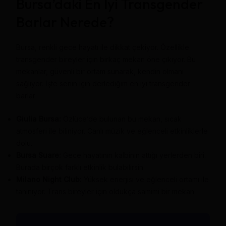
Bursa’daki En İyi Transgender
Barlar Nerede?
Bursa, renkli gece hayatı ile dikkat çekiyor. Özellikle
transgender bireyler için birkaç mekan öne çıkıyor. Bu
mekanlar, güvenli bir ortam sunarak, kendin olmanı
sağlıyor. İşte senin için derlediğim en iyi transgender
barlar:
Giulia Bursa:
Özlüce’de bulunan bu mekan, sıcak
atmosferi ile biliniyor. Canlı müzik ve eğlenceli etkinliklerle
dolu.
Bursa Suare:
Gece hayatının kalbinin attığı yerlerden biri.
Burada birçok farklı etkinlik bulabilirsin.
Milano Night Club:
Yüksek enerjisi ve eğlenceli ortamı ile
tanınıyor. Trans bireyler için oldukça samimi bir mekan.