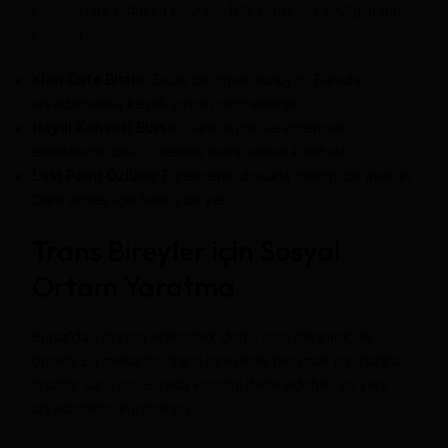
kulüpleri de oldukça popüler. İşte senin için seçtiğim bazı
kulüpler:
Klan Cafe Bistro:
Sıcak bir ortam sunuyor. Burada
arkadaşlarınla keyifli zaman geçirebilirsin.
Hayal Kahvesi Bursa:
Canlı müzik ve eğlenceli
etkinliklerle dolu. Özellikle hafta sonları kalabalık.
Last Point Özlüce:
Eğlencenin dorukta olduğu bir mekan.
Dans etmek için harika bir yer.
Trans Bireyler için Sosyal
Ortam Yaratma
Bursa’da yalnızca eğlenmek değil, sosyalleşmek de
önemli. Bu mekanlar, trans bireylerle tanışmak için harika
fırsatlar sunuyor. Burada kendini ifade edebilir ve yeni
arkadaşlıklar kurabilirsin.