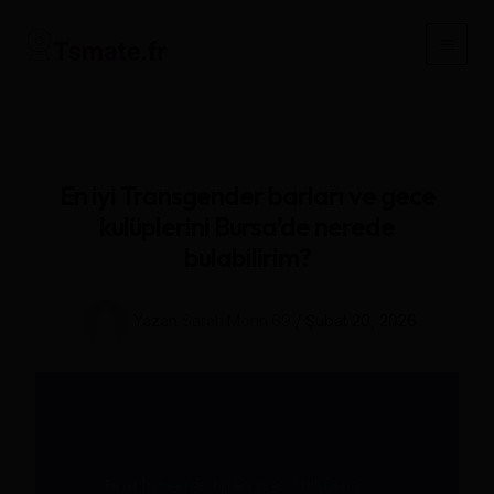
İçeriğe
atla
Main
Men
En iyi Transgender barları ve gece
kulüplerini Bursa’de nerede
bulabilirim?
Yazan
Sarah.Morin.69
/
Şubat 20, 2026