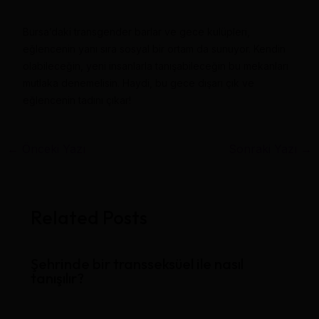
Bursa’daki transgender barlar ve gece kulüpleri,
eğlencenin yanı sıra sosyal bir ortam da sunuyor. Kendin
olabileceğin, yeni insanlarla tanışabileceğin bu mekanları
mutlaka denemelisin. Haydi, bu gece dışarı çık ve
eğlencenin tadını çıkar!
←
Önceki Yazı
Sonraki Yazı
→
Related Posts
Şehrinde bir transseksüel ile nasıl
tanışılır?