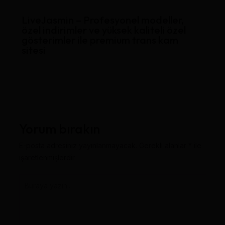
LiveJasmin – Profesyonel modeller,
özel indirimler ve yüksek kaliteli özel
gösterimler ile premium trans kam
sitesi
Yorum bırakın
E-posta adresiniz yayınlanmayacak.
Gerekli alanlar
*
ile
işaretlenmişlerdir
Buraya
yazın..