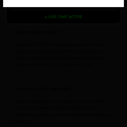
Hem yerel hem de uluslararası mekanlar, farklı müzik
türleri ve atmosferler sunuyor.
● LIVE CHAT ACTIVE
Queer bar nedir?
Queer bar, LGBTQ+ topluluğuna yönelik hizmet
veren bir bar türüdür. Bu mekanlar, kapsayıcı bir
ortam sunarak, farklı cinsel yönelim ve kimliklere
sahip bireylerin bir araya gelmesini sağlar.
Bursa Ka Bar nerede?
Bursa Ka Bar, şehir merkezinde yer alıyor. Modern
tasarımı ve samimi atmosferi ile dikkat çekiyor.
Eğlenceli bir gece geçirmek isteyenler için ideal bir
tercih.