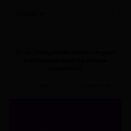
İçeriğe
atla
Main
Men
En iyi Transgender barları ve gece
kulüplerini Ankara’de nerede
bulabilirim?
Yazan
Sarah.Morin.69
/
Şubat 20, 2026