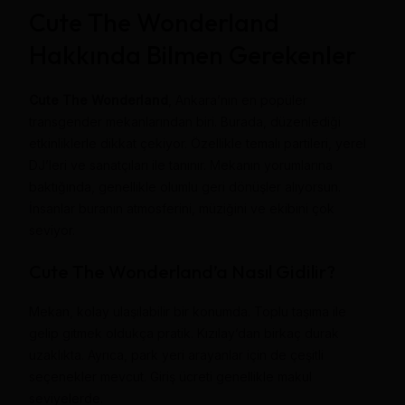
Cute The Wonderland
Hakkında Bilmen Gerekenler
Cute The Wonderland
, Ankara’nın en popüler
transgender mekanlarından biri. Burada, düzenlediği
etkinliklerle dikkat çekiyor. Özellikle temalı partileri, yerel
DJ’leri ve sanatçıları ile tanınır. Mekanın yorumlarına
baktığında, genellikle olumlu geri dönüşler alıyorsun.
İnsanlar buranın atmosferini, müziğini ve ekibini çok
seviyor.
Cute The Wonderland’a Nasıl Gidilir?
Mekan, kolay ulaşılabilir bir konumda. Toplu taşıma ile
gelip gitmek oldukça pratik. Kızılay’dan birkaç durak
uzaklıkta. Ayrıca, park yeri arayanlar için de çeşitli
seçenekler mevcut. Giriş ücreti genellikle makul
seviyelerde.