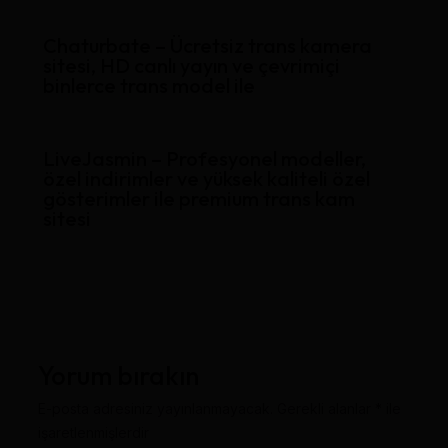
Chaturbate – Ücretsiz trans kamera
sitesi, HD canlı yayın ve çevrimiçi
binlerce trans model ile
LiveJasmin – Profesyonel modeller,
özel indirimler ve yüksek kaliteli özel
gösterimler ile premium trans kam
sitesi
Yorum bırakın
E-posta adresiniz yayınlanmayacak.
Gerekli alanlar
*
ile
işaretlenmişlerdir