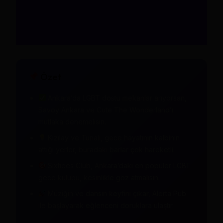
Özet
Ankara’da LGBT dostu mekanlar arıyorsan,
Savoy Ankara ve Cute The Wonderland’ı
mutlaka denemelisin.
Kızılay ve Tunali, gece hayatının kalbinin
attığı yerler, buradaki barlar çok hareketli.
Sixtiees Club, Ankara’daki en popüler LGBT
gece kulübü, kesinlikle göz atmalısın.
Müziğin ve dansın keyfini çıkar, Alerta Pub
ile başlayarak eğlenceni doruklara ulaştır.