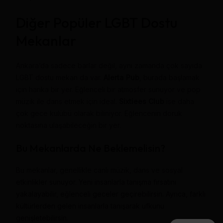
Diğer Popüler LGBT Dostu
Mekanlar
Ankara’da sadece barlar değil, aynı zamanda çok sayıda
LGBT dostu mekan da var.
Alerta Pub
, burada başlamak
için harika bir yer. Eğlenceli bir atmosfer sunuyor ve pop
müzik ile dans etmek için ideal.
Sixtiees Club
ise daha
çok gece kulübü olarak biliniyor. Eğlencenin doruk
noktasına ulaşabileceğin bir yer.
Bu Mekanlarda Ne Beklemelisin?
Bu mekanlar, genellikle canlı müzik, dans ve sosyal
etkinlikler sunuyor. Yeni insanlarla tanışma fırsatını
yakalayabilir, eğlenceli geceler geçirebilirsin. Ayrıca, farklı
kültürlerden gelen insanlarla tanışarak ufkunu
genişletebilirsin.