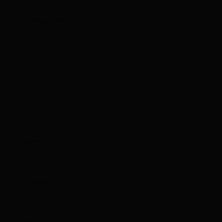
Buraya
yazın..
İsim*
E-
Posta*
Web