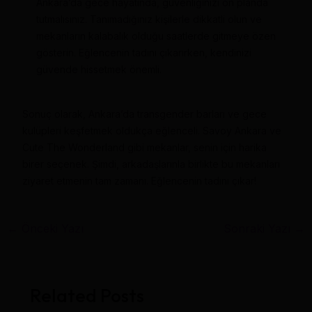
Ankara’da gece hayatında, güvenliğinizi ön planda
tutmalısınız. Tanımadığınız kişilerle dikkatli olun ve
mekanların kalabalık olduğu saatlerde gitmeye özen
gösterin. Eğlencenin tadını çıkarırken, kendinizi
güvende hissetmek önemli.
Sonuç olarak, Ankara’da transgender barları ve gece
kulüpleri keşfetmek oldukça eğlenceli. Savoy Ankara ve
Cute The Wonderland gibi mekanlar, senin için harika
birer seçenek. Şimdi, arkadaşlarınla birlikte bu mekanları
ziyaret etmenin tam zamanı. Eğlencenin tadını çıkar!
←
Önceki Yazı
Sonraki Yazı
→
Related Posts