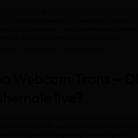
jemy znaczący wzrost zainteresowania prywatny
ale live pozwalają osobom szukającym autentycz
 poczucie akceptacji i bezpieczeństwa użytkowni
enia w branży rozrywkowej dla dorosłych.”
ertka ds. seksualności i nowych mediów
a Webcam Trans – D
shemale live?
udziałem transseksualnych modelek z Poznania zyskały og
kojenie ciekawości, ale także możliwość bezpośredniego k
 kamerami na żywo umożliwiają dostęp do ekskluzywnych p