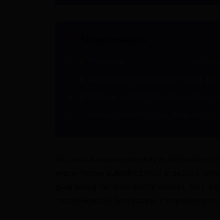
Najważniejsze
Prywatne
kamerki shemale
w Pozna
Możliwość oglądania transmisji na 
Szeroki wybór transseksualnych pe
Ekskluzywne funkcje, takie jak cza
Szukasz niezapomnianych wrażeń online i i
więcej fanów autentycznych przeżyć i pełne
gwarantują nie tylko anonimowość, ale i mo
rzeczywistości, korzystając z najnowszych 