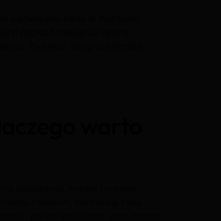
mi kamerkami trans w Poznaniu.
nych doznań nawiązać realny
ków. To trend, który w sierpień
laczego warto
romną popularność. Poznań Prywatna
ontaktu z osobami, które dzielą Twoje
okazów i prywatnych czatów, gdzie możesz