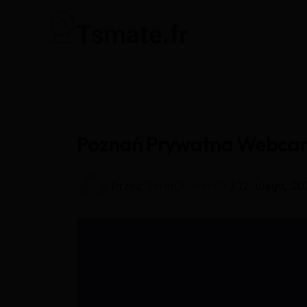
Przejdź
do
treści
Poznań Prywatna Webcam 
Przez
Sarah.Morin.69
/
12 lutego, 20