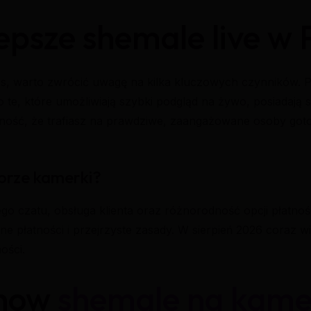
lepsze shemale live w
warto zwrócić uwagę na kilka kluczowych czynników. Prze
to te, które umożliwiają szybki podgląd na żywo, posiadają
ność, że trafiasz na prawdziwe, zaangażowane osoby goto
orze kamerki?
o czatu, obsługa klienta oraz różnorodność opcji płatnośc
ne płatności i przejrzyste zasady. W sierpień 2026 coraz wi
ości.
show
shemale na kame