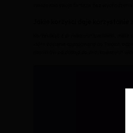
realizować swoje fantazje bez wychodzenia
Jakie korzyści daje korzystani
Korzystając z prywatnych transmisji, masz
które zostanie dopasowane do Twoich oczeki
napiwków po dostęp do dedykowanych wide