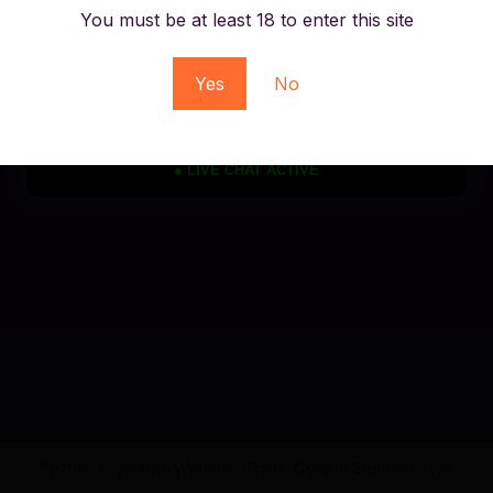
You must be at least 18 to enter this site
Yes
No
● LIVE CHAT ACTIVE
Poznań Prywatna Webcam Trans: Gorące Shemale Live