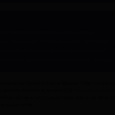
niu zapewniają anonimowość i pełną dyskrecję.
żywo oraz interakcji z modelkami w czasie rzeczywistym w 
rformerów gwarantuje unikalne doświadczenia online.
ty prywatne i spełnianie indywidualnych próśb, zwiększają
nteresuje Cię Poznań Prywatna Webcam Trans? Gorące shem
j swobody ekspresji. W sierpień 2026
transmisje na żywo
z
żliwość poznania fascynujących osób. Odkryj, jak łatwo mo
rozwiązań online!