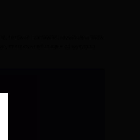
ć, flirtować i zamawiać indywidualne show,
e, interaktywne funkcje – od wysyłania