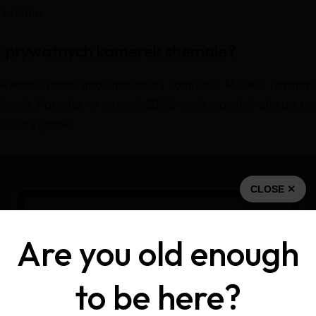
 z domu.
e z prywatnych kamerek shemale?
 pewność pełnej anonimowości i komfortu. Możesz rozmawia
wań. Ponadto, w sierpień 2026, wiele modelek oferuje now
o na żądanie.
CLOSE ✕
Are you old enough
to be here?