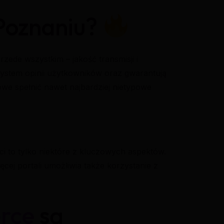
 Poznaniu?
de wszystkim – jakość transmisji i
 system opinii użytkowników oraz gwarantują
we spełnić nawet najbardziej nietypowe
i to tylko niektóre z kluczowych aspektów.
ęcej portali umożliwia także korzystanie z
rce
są