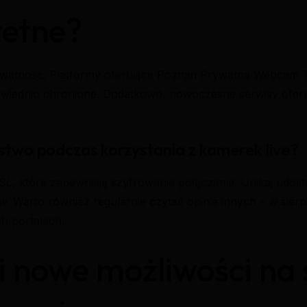
etne?
ywatność. Platformy oferujące Poznań Prywatna Webcam T
powiednio chronione. Dodatkowo, nowoczesne serwisy ofer
stwo podczas korzystania z kamerek live?
SL, które zapewniają szyfrowanie połączenia. Unikaj udost
. Warto również regularnie czytać opinie innych – w sier
h portalach.
i nowe możliwości na