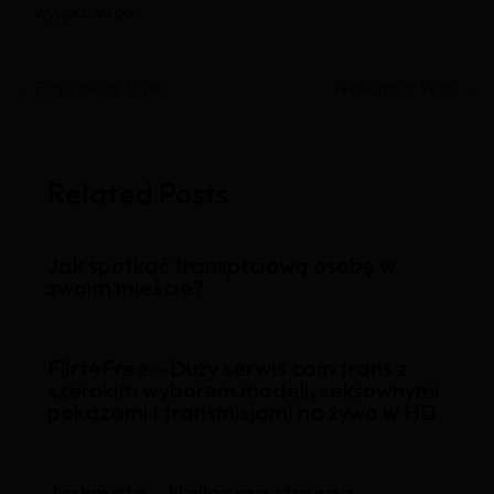
wyjątkowego!
←
Poprzedni Wpis
Następny Wpis
→
Related Posts
Jak spotkać transpłciową osobę w
swoim mieście?
Flirt4Free – Duży serwis cam trans z
szerokim wyborem modeli, seksownymi
pokazami i transmisjami na żywo w HD
Jerkmate – Najlepsza strona z