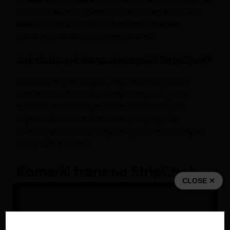
z rozbudowanego systemu filtrów (np. według języka,
wieku, typu pokazu). Dzięki temu jeszcze łatwiej
znajdziesz dokładnie to, czego szukasz.
Jak dołączyć do społeczności StripChat?
Poza transmisjami na żywo, StripChat oferuje także
rozbudowane forum oraz czaty tematyczne, gdzie
możesz wymieniać się doświadczeniami z innymi
użytkownikami i modelami. To miejsce przyjazne
każdemu, kto szuka autentycznego kontaktu i rozrywki
na wysokim poziomie.
Kamerki trans na StripChat –
CLOSE ✕
co wyróżnia tę platformę w
sierpień 2026?