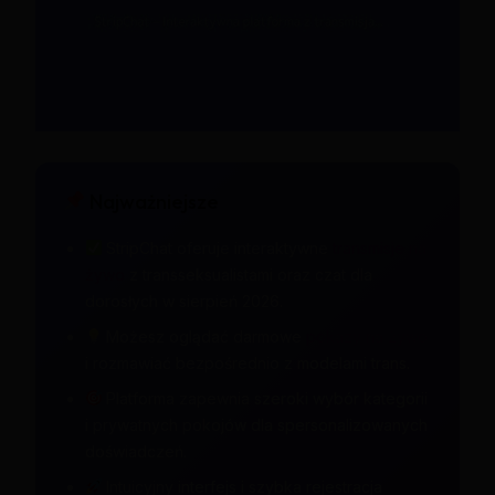
Najważniejsze
StripChat oferuje interaktywne
transmisje na
żywo
z transseksualistami oraz czat dla
dorosłych w sierpień 2026.
Możesz oglądać darmowe
pokazy na żywo
i rozmawiać bezpośrednio z modelami trans.
Platforma zapewnia szeroki wybór kategorii
i prywatnych pokojów dla spersonalizowanych
doświadczeń.
Intuicyjny interfejs i szybka rejestracja