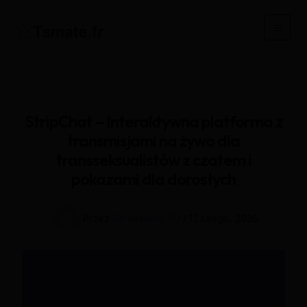
Przejdź
do
Main
treści
Men
StripChat – Interaktywna platforma z
transmisjami na żywo dla
transseksualistów z czatem i
pokazami dla dorosłych
Przez
Sarah.Morin.69
/
12 lutego, 2026