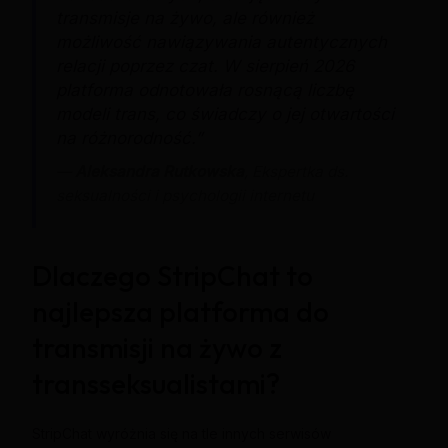
transmisje na żywo, ale również
możliwość nawiązywania autentycznych
relacji poprzez czat. W sierpień 2026
platforma odnotowała rosnącą liczbę
modeli trans, co świadczy o jej otwartości
na różnorodność.”
—
Aleksandra Rutkowska
, Ekspertka ds.
seksualności i psychologii internetu
Dlaczego StripChat to
najlepsza platforma do
transmisji na żywo z
transseksualistami?
StripChat wyróżnia się na tle innych serwisów