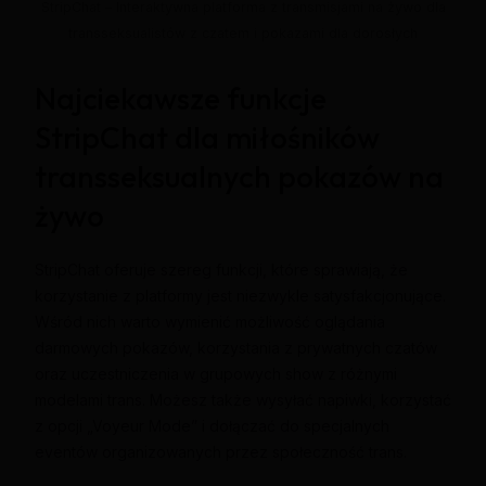
StripChat – Interaktywna platforma z transmisjami na żywo dla
transseksualistów z czatem i pokazami dla dorosłych
Najciekawsze funkcje
StripChat dla miłośników
transseksualnych pokazów na
żywo
StripChat oferuje szereg funkcji, które sprawiają, że
korzystanie z platformy jest niezwykle satysfakcjonujące.
Wśród nich warto wymienić możliwość oglądania
darmowych pokazów, korzystania z prywatnych czatów
oraz uczestniczenia w grupowych show z różnymi
modelami trans. Możesz także wysyłać napiwki, korzystać
z opcji „Voyeur Mode” i dołączać do specjalnych
eventów organizowanych przez społeczność trans.