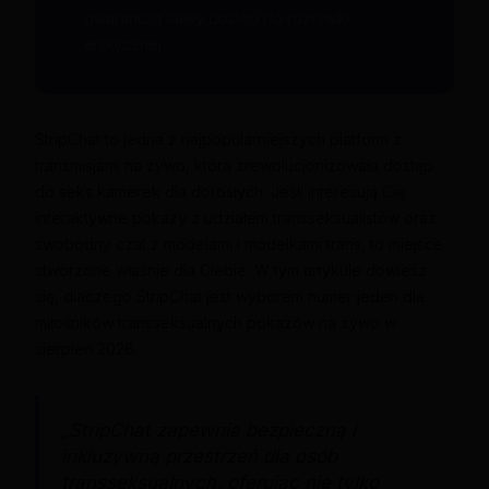
gwarantują łatwy dostęp do rozrywki
erotycznej.
StripChat to jedna z najpopularniejszych platform z
transmisjami na żywo, która zrewolucjonizowała dostęp
do seks kamerek dla dorosłych. Jeśli interesują Cię
interaktywne pokazy z udziałem transseksualistów oraz
swobodny czat z modelami i modelkami trans, to miejsce
stworzone właśnie dla Ciebie. W tym artykule dowiesz
się, dlaczego StripChat jest wyborem numer jeden dla
miłośników transseksualnych pokazów na żywo w
sierpień 2026.
„StripChat zapewnia bezpieczną i
inkluzywną przestrzeń dla osób
transseksualnych, oferując nie tylko