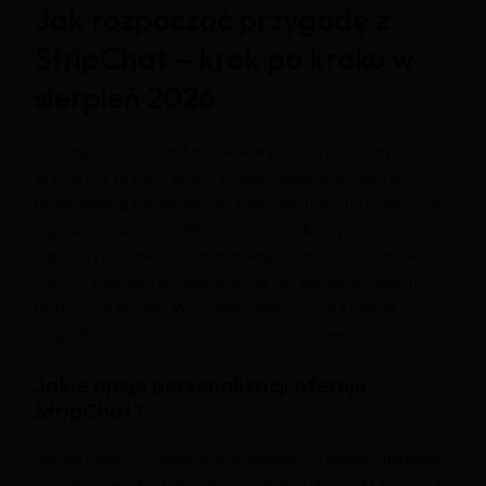
Jak rozpocząć przygodę z
StripChat – krok po kroku w
sierpień 2026
Start na StripChat jest niezwykle prosty i intuicyjny.
Wystarczy przejść przez krótką rejestrację, wybrać
preferowaną kategorię (np. transseksualiści) i rozpocząć
oglądanie transmisji. Możesz od razu korzystać z
darmowych funkcji lub doładować konto tokenami, jeśli
chcesz zamówić prywatne show lub wspierać swoich
ulubionych modeli. Wszystkie płatności są szybkie,
wygodne i – co najważniejsze – anonimowe.
Jakie opcje personalizacji oferuje
StripChat?
Możesz tworzyć własne listy ulubionych modeli, ustawiać
powiadomienia o startujących transmisjach oraz korzystać