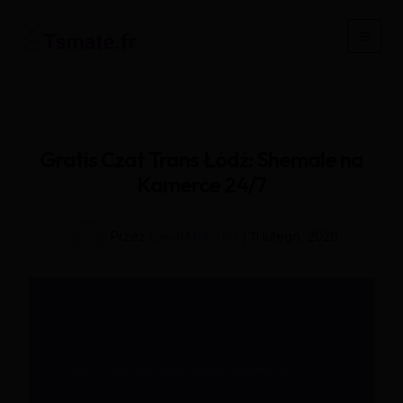
Przejdź
do
Main
treści
Men
Gratis Czat Trans Łódź: Shemale na
Kamerce 24/7
Przez
Sarah.Morin.69
/
11 lutego, 2026