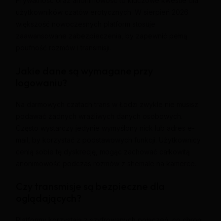
Prywatność oraz anonimowość to kluczowe kwestie dla
użytkowników czatów erotycznych. W sierpień 2026
większość nowoczesnych platform stosuje
zaawansowane zabezpieczenia, by zapewnić pełną
poufność rozmów i transmisji.
Jakie dane są wymagane przy
logowaniu?
Na darmowych czatach trans w Łodzi zwykle nie musisz
podawać żadnych wrażliwych danych osobowych.
Często wystarczy jedynie wymyślony nick lub adres e-
mail, by korzystać z podstawowych funkcji. Użytkownicy
cenią sobie tę dyskrecję, mogąc zachować całkowitą
anonimowość podczas rozmów z shemale na kamerce.
Czy transmisje są bezpieczne dla
oglądających?
Platformy korzystają z szyfrowanych połączeń, co chroni