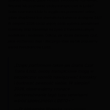
flirtować lub poznawać osoby transpłciowe w Łodzi?
Gratis czat trans Łódź to wyjątkowa przestrzeń online,
gdzie znajdziesz live shemale na kamerce dostępne 24/7.
W sierpień 2026 coraz więcej osób wybiera anonimowe
rozmowy oraz transmisje na żywo z transseksualnymi
modelkami i modelami. Odkryj, jak działa darmowy czat,
jakie możliwości daje i dlaczego staje się tak popularny
wśród mieszkańców Łodzi.
„Dzięki platformom takim jak Gratis Czat
Trans Łódź, osoby transpłciowe mogą w
bezpieczny sposób nawiązywać kontakty
i budować pewność siebie. W sierpień
2026, obserwujemy rosnące
zainteresowanie tego typu serwisami
wśród społeczności LGBTQ+.”
—
Dr Aleksandra Wysocka
, seksuolożka,