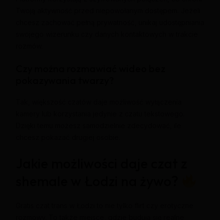
Twoją aktywność przed niepowołanym dostępem. Jeżeli
chcesz zachować pełną prywatność, unikaj udostępniania
swojego wizerunku czy danych kontaktowych w trakcie
rozmów.
Czy można rozmawiać wideo bez
pokazywania twarzy?
Tak, większość czatów daje możliwość wyłączenia
kamery lub korzystania jedynie z czatu tekstowego.
Dzięki temu możesz samodzielnie zdecydować, ile
chcesz pokazać drugiej osobie.
Jakie możliwości daje czat z
shemale w Łodzi na żywo?
Gratis czat trans w Łodzi to nie tylko flirt czy erotyczne
rozmowy. To także miejsce, gdzie budują się realne