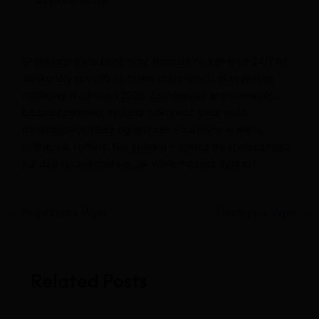
Gratis czat trans Łódź oraz shemale na kamerce 24/7 to
doskonały sposób na nowe znajomości i ekscytujące
rozmowy w sierpień 2026. Zachowując anonimowość i
bezpieczeństwo, możesz odkrywać świat osób
transpłciowych bez ograniczeń – zarówno w wersji
online, jak i offline. Nie zwlekaj – dołącz do społeczności
już dziś i przekonaj się, jak wiele możesz zyskać!
←
Poprzedni Wpis
Następny Wpis
→
Related Posts