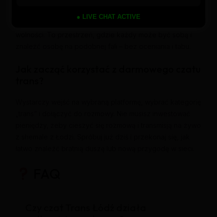
Wielu użytkowników podkreśla, że czaty z shemale są
● LIVE CHAT ACTIVE
nie tylko ekscytujące, ale dają też poczucie akceptacji i
wolności. To przestrzeń, gdzie każdy może być sobą i
znaleźć osobę na podobnej fali – bez oceniania i tabu.
Jak zacząć korzystać z darmowego czatu
trans?
Wystarczy wejść na wybraną platformę, wybrać kategorię
„trans” i dołączyć do rozmowy. Nie musisz inwestować
pieniędzy, żeby cieszyć się rozmową i transmisją na żywo
z shemale z Łodzi. Spróbuj już dziś i przekonaj się, jak
łatwo znaleźć bratnią duszę lub nową przygodę w sieci.
FAQ
Czy czat Trans Łódź działa