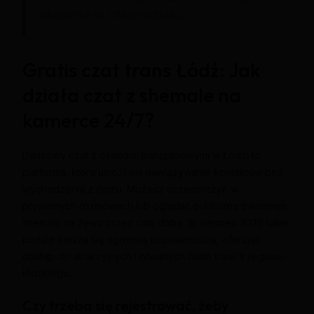
ekspertka ds. różnorodności
Gratis czat trans Łódź: Jak
działa czat z shemale na
kamerce 24/7?
Darmowy czat z osobami transpłciowymi w Łodzi to
platforma, która umożliwia nawiązywanie kontaktów bez
wychodzenia z domu. Możesz uczestniczyć w
prywatnych rozmowach lub oglądać publiczne transmisje
shemale na żywo przez całą dobę. W sierpień 2026 takie
portale cieszą się ogromną popularnością, oferując
dostęp do atrakcyjnych i otwartych osób trans z regionu
łódzkiego.
Czy trzeba się rejestrować, żeby