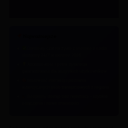
Najważniejsze
Darmowy czat na żywo z shemale z Łodzi
dostępny 24/7 w sierpień 2026
Anonimowość i pełna dyskrecja
gwarantowana dla wszystkich użytkowników
Możliwość interakcji i poznania
autentycznych osób transpłciowych z regionu
Bezpłatny dostęp bez rejestracji – szybkie
połączenie i nowe znajomości
Szukasz miejsca, gdzie możesz swobodnie rozmawiać,