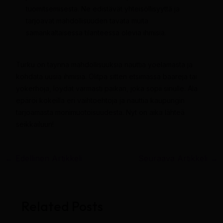
tuomitsemisesta. Ne edistävät yhteisöllisyyttä ja
tarjoavat mahdollisuuden tavata muita
samankaltaisessa tilanteessa olevia ihmisiä.
Turku on täynnä mahdollisuuksia nauttia yöelämästä ja
kohdata uusia ihmisiä. Olitpa sitten etsimässä baareja tai
yökerhoja, löydät varmasti paikan, joka sopii sinulle. Älä
epäröi kokeilla eri vaihtoehtoja ja nauttia kaupungin
tarjoamasta monimuotoisuudesta. Nyt on aika lähteä
seikkailuun!
←
Edellinen Artikkeli
Seuraava Artikkeli
→
Related Posts