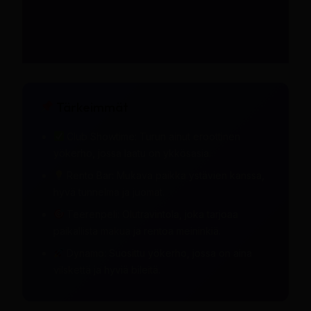
Tärkeimmät
Club Showtime: Turun ainut eroottinen
yökerho, jossa laatu on ykkösasia.
Rento Bar: Mukava paikka ystävien kanssa,
hyvä tunnelma ja juomat.
Teerenpeli: Olutravintola, joka tarjoaa
paikallista makua ja rentoa meininkiä.
Dynamo: Suosittu yökerho, jossa on aina
vilskettä ja hyviä bileitä.