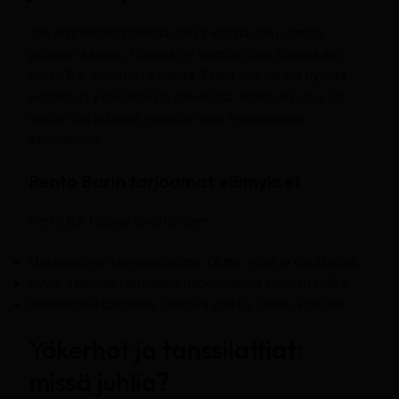
Jos etsit rentoa paikkaa, jossa voit nauttia juomista
ystävien kanssa, Turussa on vaihtoehtoja. Esimerkiksi
Rento Bar on loistava valinta. Täällä voit nauttia hyvistä
juomista ja ystävällisestä palvelusta. Baarin sisustus on
moderni ja kutsuva, joten se sopii erinomaisesti
illanviettoon.
Rento Barin tarjoamat elämykset
Rento Bar tarjoaa asiakkailleen:
Monipuolinen juomavalikoima: Olutta, viiniä ja cocktaileja.
Hyvät välipalat: Herkullisia naposteltavia juomien lisäksi.
Rentouttava tunnelma: Loistava paikka jutella ja nauttia.
Yökerhot ja tanssilattiat:
missä juhlia?