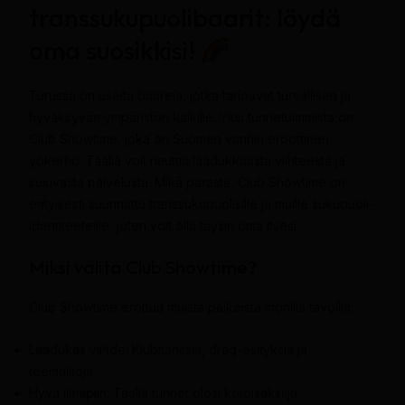
transsukupuolibaarit: löydä
oma suosikkisi!
Turussa on useita baareja, jotka tarjoavat turvallisen ja
hyväksyvän ympäristön kaikille. Yksi tunnetuimmista on
Club Showtime, joka on Suomen vanhin eroottinen
yökerho. Täällä voit nauttia laadukkaasta viihteestä ja
sujuvasta palvelusta. Mikä parasta, Club Showtime on
erityisesti suunnattu transsukupuolisille ja muille sukupuoli-
identiteeteille, joten voit olla täysin oma itsesi.
Miksi valita Club Showtime?
Club Showtime erottuu muista paikoista monilla tavoilla:
Laadukas viihde: Klubitanssia, drag-esityksiä ja
teemailtoja.
Hyvä ilmapiiri: Täällä tunnet olosi kotoisaksi ja