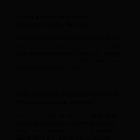
Miten löytää tapahtumia
transsukupuolille Turussa?
Voit löytää transsukupuolille suunnattuja tapahtumia
Turussa seuraamalla paikallisia sosiaalisen median
ryhmiä ja tapahtumasivustoja. Myös paikalliset baarit
ja yökerhot julkaisevat usein tapahtumakalentereita,
joissa on tietoa tulevista illoista.
Mitä erityisiä tapahtumia on tarjolla
transsukupuolisille Turussa?
Turussa järjestetään aika ajoin transsukupuolisille
suunnattuja tapahtumia, kuten teemailloja ja drag-
esityksiä. Pysy ajan tasalla seuraamalla paikallisia
tapahtumasivuja ja yhteisöjä, jotta et jää paitsi