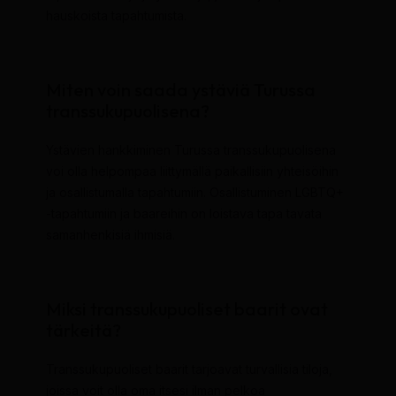
hauskoista tapahtumista.
Miten voin saada ystäviä Turussa
transsukupuolisena?
Ystävien hankkiminen Turussa transsukupuolisena
voi olla helpompaa liittymällä paikallisiin yhteisöihin
ja osallistumalla tapahtumiin. Osallistuminen LGBTQ+
-tapahtumiin ja baareihin on loistava tapa tavata
samanhenkisiä ihmisiä.
Miksi transsukupuoliset baarit ovat
tärkeitä?
Transsukupuoliset baarit tarjoavat turvallisia tiloja,
joissa voit olla oma itsesi ilman pelkoa