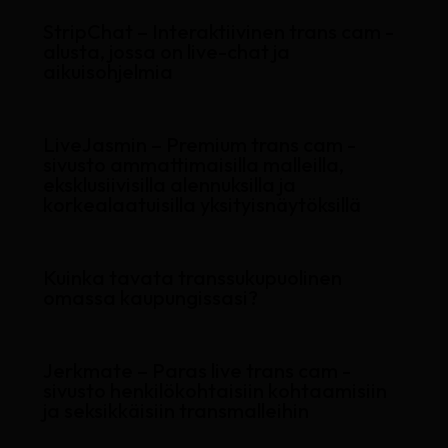
StripChat – Interaktiivinen trans cam -
alusta, jossa on live-chat ja
aikuisohjelmia
LiveJasmin – Premium trans cam -
sivusto ammattimaisilla malleilla,
eksklusiivisilla alennuksilla ja
korkealaatuisilla yksityisnäytöksillä
Kuinka tavata transsukupuolinen
omassa kaupungissasi?
Jerkmate – Paras live trans cam -
sivusto henkilökohtaisiin kohtaamisiin
ja seksikkäisiin transmalleihin