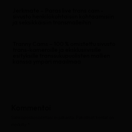
Jerkmate – Paras live trans cam -
sivusto henkilökohtaisiin kohtaamisiin
ja seksikkäisiin transmalleihin
Tranny Cams – 100 % omistettu sivusto
trans-kameroille ja eksklusiivisille
esityksille transsukupuolisten mallien
kanssa ympäri maailmaa
Kommentoi
Sähköpostiosoitettasi ei julkaista.
Pakolliset kentät on
merkitty
*