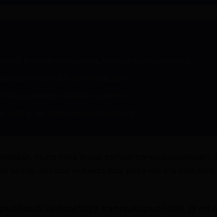
arit löytyvät keskustasta, helposti saavutettavissa.
autuu yökerhoksi viikonloppuisin.
sista pubeista vilkkaisiin klubeihin.
jotta et jää paitsi hauskoista illoista!
ästään, mutta mistä löytää parhaat transsukupuolibaarit ja
 kaikille. Jos etsit mukavaa iltaa, jossa voit olla oma itsesi
olisesti vaihtoehtoja transsukupuolisille, ja on 