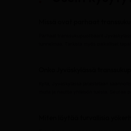
Missä ovat parhaat transsuku
Parhaat transsukupuolibaarit Jyväskylässä
tunnelmaa. Tarkista myös paikalliset tapaht
Onko Jyväskylässä transsukup
Kyllä, Jyväskylässä järjestetään säännöll
muita ja nauttia yhteisön tuesta. Seuraa pa
Miten löytää turvallisia yökerh