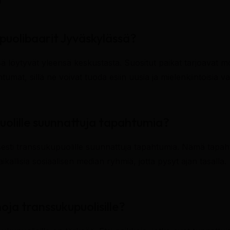
puolibaarit Jyväskylässä?
 löytyvät yleensä keskustasta. Suositut paikat tarjoavat mon
umat, sillä ne voivat tuoda esiin uusia ja mielenkiintoisia va
uolille suunnattuja tapahtumia?
isesti transsukupuolille suunnattuja tapahtumia. Nämä tapa
ikallisia sosiaalisen median ryhmiä, jotta pysyt ajan tasalla.
oja transsukupuolisille?