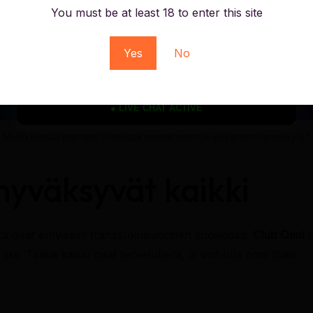
You must be at least 18 to enter this site
Yes
No
● LIVE CHAT ACTIVE
Mistä löytää parhaat Transsukupuolibaarit ja yökerhot Jyväskylä?
hyväksyvät kaikki
a ovat erityisesti transsukupuolisten suosiossa.
Club Onni
o
ti. Täällä kaikki ovat tervetulleita, ja voit olla oma itsesi.