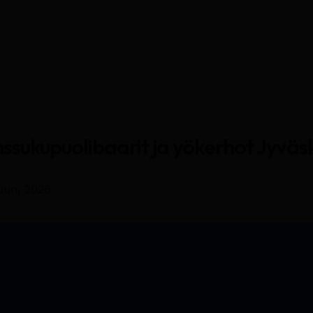
ssukupuolibaarit ja yökerhot Jyväs
uun, 2026