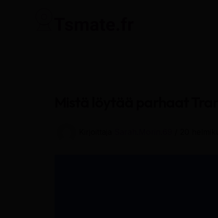
Siirry
sisältöön
Mistä löytää parhaat Tran
Kirjoittaja
Sarah.Morin.69
/
20 helmik