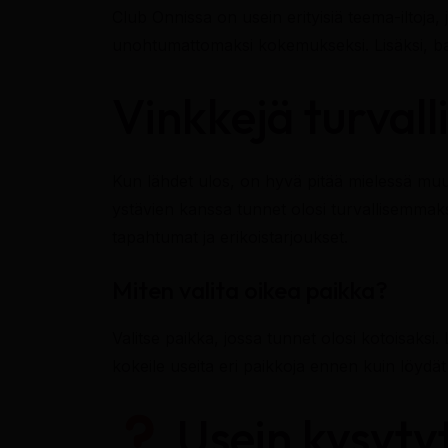
Club Onnissa on usein erityisiä teema-iltoja,
unohtumattomaksi kokemukseksi. Lisäksi, baar
Vinkkejä turvall
Kun lähdet ulos, on hyvä pitää mielessä muu
ystävien kanssa tunnet olosi turvallisemmaksi
tapahtumat ja erikoistarjoukset.
Miten valita oikea paikka?
Valitse paikka, jossa tunnet olosi kotoisaksi.
kokeile useita eri paikkoja ennen kuin löydät 
Usein kysyty