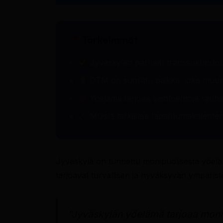
Tärkeimmät
Jyväskylän parhaat transsukupuoliba
DTM on suosittu paikka, joka muunt
Yöelämä tarjoaa vaihtoehtoja rauhalli
Muista tarkistaa tapahtumakalenterit, 
Jyväskylä on tunnettu monipuolisesta yöeläm
tarjoavat turvallisen ja hyväksyvän ympäristön
”Jyväskylän yöelämä tarjoaa monipu