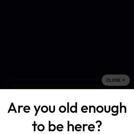
CLOSE ✕
Are you old enough
to be here?