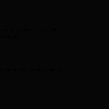
ipuolista ohjelmaa ja ystävällistä
ihtoehtoja.
htumat tarjoavat mahdollisuuden tavata