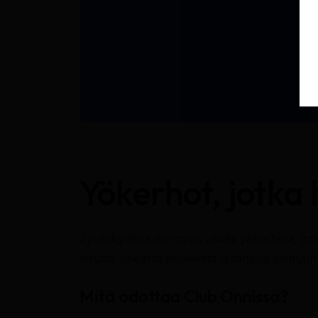
Yökerhot, jotka 
Jyväskylässä on myös useita yökerhoja, jotk
nauttia upeasta musiikista ja tanssia aamuun as
Mitä odottaa Club Onnissa?