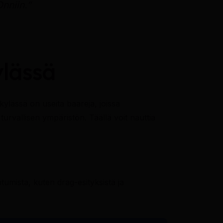
Onniin.”
ylässä
ylässä on useita baareja, joissa
turvallisen ympäristön. Täällä voit nauttia
htumista, kuten drag-esityksistä ja