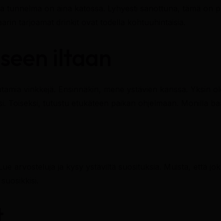
 ja tunnelma on aina katossa. Lyhyesti sanottuna, tämä on pa
in tarjoamat drinkit ovat todella kohtuuhintaisia.
iseen iltaan
tamia vinkkejä. Ensinnäkin, mene ystävien kanssa. Yksin ol
. Toiseksi, tutustu etukäteen paikan ohjelmaan. Monilla baar
 Lue arvosteluja ja kysy ystäviltä suosituksia. Muista, että j
suosikkisi.
t