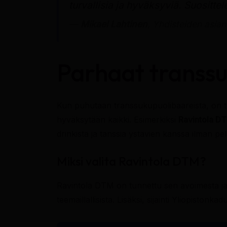
turvallisia ja hyväksyviä. Suositte
—
Mikael Lahtinen
, Yhdisteiden asian
Parhaat transsu
Kun puhutaan transsukupuolibaareista, on tär
hyväksytään kaikki. Esimerkiksi
Ravintola D
drinkistä ja tanssia ystävien kanssa ilman pe
Miksi valita Ravintola DTM?
Ravintola DTM on tunnettu sen avoimesta ja yst
teemaillallisista. Lisäksi, sijainti Yliopistonka