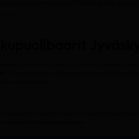
len tutustumaan erityisesti DTM:ään ja Pub & Club 
tuntija
kupuolibaarit Jyväsk
keää löytää paikkoja, joissa tunnet olosi kotoisaksi. Jyväsk
TM
on suosittu paikka, joka tarjoaa monipuolista ohjelmaa ja 
lkoa tuomitsemisesta.
ävällisestä ilmapiiristä. Täällä voit nauttia erilaisista tapa
dulla tekee siitä helposti saavutettavan.