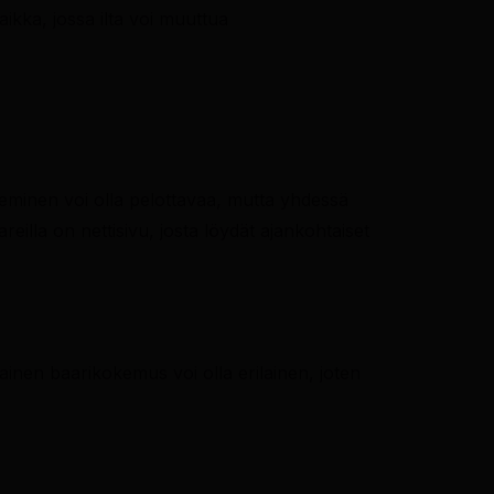
ikka, jossa ilta voi muuttua
eminen voi olla pelottavaa, mutta yhdessä
eilla on nettisivu, josta löydät ajankohtaiset
okainen baarikokemus voi olla erilainen, joten