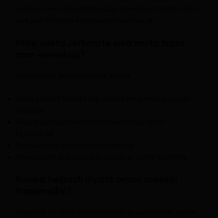
Jokainen live show räätälöidään toiveidesi mukaan, joten
saat juuri sellaisen kokemuksen kuin haluat.
Miksi valita Jerkmate eikä muita trans
cam -sivustoja?
Jerkmatessa erotut joukosta, koska:
Valtava määrä laadukkaita, oikeita trans-malleja ympäri
maailman
Nopea ja helppo rekisteröityminen ilman turhia
kysymyksiä
Turvallinen ja anonyymi käyttöliittymä
Monipuoliset maksutavat ja bonukset uusille käyttäjille
Kuinka helposti löydät oman suosikki
transmallisi?
Sivustolla on tehokas hakutoiminto ja suodattimet, joiden