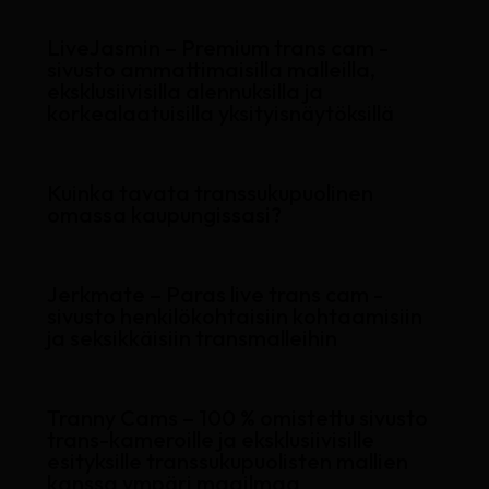
LiveJasmin – Premium trans cam -
sivusto ammattimaisilla malleilla,
eksklusiivisilla alennuksilla ja
korkealaatuisilla yksityisnäytöksillä
Kuinka tavata transsukupuolinen
omassa kaupungissasi?
Jerkmate – Paras live trans cam -
sivusto henkilökohtaisiin kohtaamisiin
ja seksikkäisiin transmalleihin
Tranny Cams – 100 % omistettu sivusto
trans-kameroille ja eksklusiivisille
esityksille transsukupuolisten mallien
kanssa ympäri maailmaa