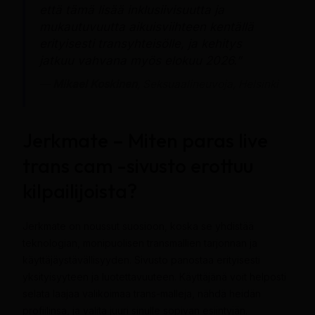
että tämä lisää inklusiivisuutta ja
mukautuvuutta aikuisviihteen kentällä
erityisesti transyhteisölle, ja kehitys
jatkuu vahvana myös elokuu 2026.”
—
Mikael Koskinen
, Seksuaalineuvoja, Helsinki
Jerkmate – Miten paras live
trans cam -sivusto erottuu
kilpailijoista?
Jerkmate on noussut suosioon, koska se yhdistää
teknologian, monipuolisen transmallien tarjonnan ja
käyttäjäystävällisyyden. Sivusto panostaa erityisesti
yksityisyyteen ja luotettavuuteen. Käyttäjänä voit helposti
selata laajaa valikoimaa trans-malleja, nähdä heidän
profiilinsa, ja valita juuri sinulle sopivan esiintyjän.