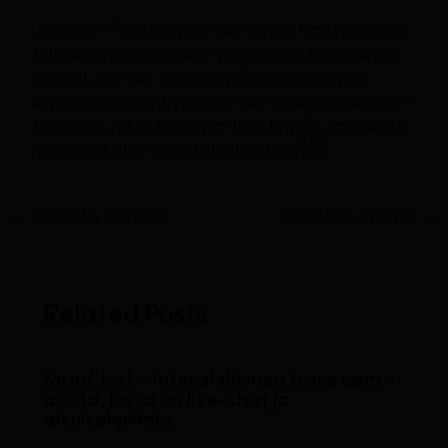
Jerkmate – Paras live trans cam -sivusto henkilökohtaisiin
kohtaamisiin ja seksikkäisiin transmalleihin tarjoaa sinulle
juuri sen, mitä etsit: aitoja, yksilöllisiä live-elämyksiä
turvallisessa ympäristössä. Jos etsit räätälöityä trans cam -
kokemusta, nyt on täydellinen hetki kokeilla Jerkmatea ja
löytää omat suosikkisi jo tänään elokuu 2026!
←
Edellinen Artikkeli
Seuraava Artikkeli
→
Related Posts
StripChat – Interaktiivinen trans cam -
alusta, jossa on live-chat ja
aikuisohjelmia