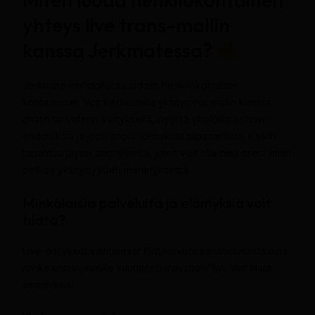
yhteys live trans-mallin
kanssa Jerkmatessa?
Jerkmate mahdollistaa aidosti henkilökohtaiset
kohtaamiset. Voit keskustella yksityisesti mallin kanssa
chatin tai videon välityksellä, pyytää yksilöllisiä show-
ehdotuksia ja jopa sopia toistuvista tapaamisista. Kaikki
tapahtuu täysin anonyymisti, joten voit olla oma itsesi ilman
pelkoa yksityisyyden menetyksestä.
Minkälaisia palveluita ja elämyksiä voit
tilata?
Live-esitykset vaihtelevat flirttailevista keskusteluista aina
rohkeampiin, sinulle suunniteltuihin show’hin. Voit tilata
esimerkiksi: