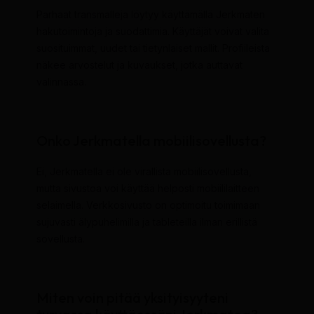
Parhaat transmalleja löytyy käyttämällä Jerkmaten
hakutoimintoja ja suodattimia. Käyttäjät voivat valita
suosituimmat, uudet tai tietynlaiset mallit. Profiileista
näkee arvostelut ja kuvaukset, jotka auttavat
valinnassa.
Onko Jerkmatella mobiilisovellusta?
Ei, Jerkmatella ei ole virallista mobiilisovellusta,
mutta sivustoa voi käyttää helposti mobiililaitteen
selaimella. Verkkosivusto on optimoitu toimimaan
sujuvasti älypuhelimilla ja tableteilla ilman erillistä
sovellusta.
Miten voin pitää yksityisyyteni