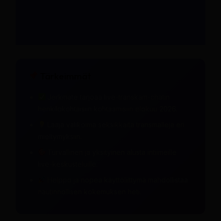
Tärkeimmät
Jerkmate tarjoaa live-transkam-chatin
henkilökohtaisiin kohtaamisiin elokuu 2026.
Laaja valikoima seksikkäitä transmalleja eri
mieltymyksiin.
Turvallinen ja yksityinen alusta intiimeille
live-keskusteluille.
Helppo ja nopea käyttöliittymä mahdollistaa
nautinnollisen kokemuksen heti.