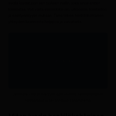
avulla löydät juuri sen tyylisen mallin, joka sinua eniten
kiinnostaa. Voit valita esimerkiksi iän, ulkonäön, kielitaidon
ja esiintymistyylin mukaan. Tämä tekee henkilökohtaisen
yhteyden luomisesta helppoa ja vaivatonta.
Jerkmate – Paras live trans cam -sivusto henkilökohtaisiin
kohtaamisiin ja seksikkäisiin transmalleihin
Miten luoda henkilökohtainen