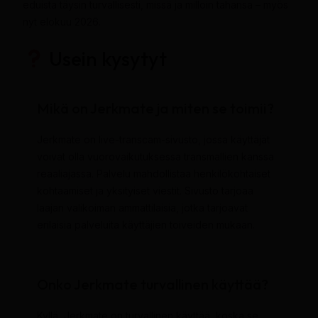
eduista täysin turvallisesti, missä ja milloin tahansa – myös
nyt elokuu 2026.
Usein kysytyt
Mikä on Jerkmate ja miten se toimii?
Jerkmate on live-transcam-sivusto, jossa käyttäjät
voivat olla vuorovaikutuksessa transmallien kanssa
reaaliajassa. Palvelu mahdollistaa henkilökohtaiset
kohtaamiset ja yksityiset viestit. Sivusto tarjoaa
laajan valikoiman ammattilaisia, jotka tarjoavat
erilaisia palveluita käyttäjien toiveiden mukaan.
Onko Jerkmate turvallinen käyttää?
Kyllä, Jerkmate on turvallinen käyttää, koska se