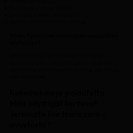
Yksityisiä cam-esityksiä
Roolileikkejä ja erilaisia teemoja
Live-chattia ja intiimejä keskusteluja
Käyttäjän toiveisiin perustuvia yllätyksiä
Miten turvataan molempien osapuolten
yksityisyys?
Jerkmate käyttää alan viimeisimpiä teknologioita
suojatakseen sekä mallien että käyttäjien tietoja. Kaikki
keskustelut ja maksut käsitellään salattuina, eikä tietojasi
jaeta ulkopuolisille.
Kokemuksia ja palautetta:
Mitä käyttäjät kertovat
Jerkmate live trans cam -
sivustosta?