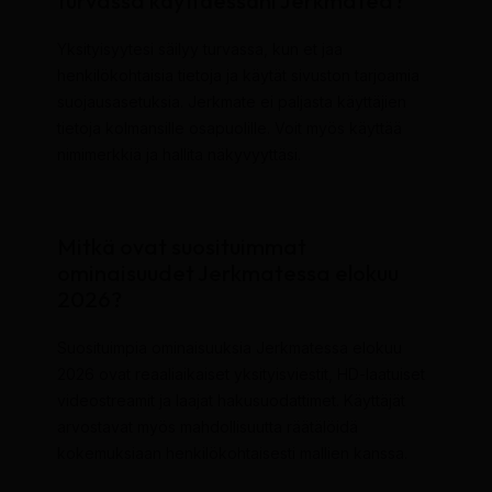
turvassa käyttäessäni Jerkmatea?
Yksityisyytesi säilyy turvassa, kun et jaa
henkilökohtaisia tietoja ja käytät sivuston tarjoamia
suojausasetuksia. Jerkmate ei paljasta käyttäjien
tietoja kolmansille osapuolille. Voit myös käyttää
nimimerkkiä ja hallita näkyvyyttäsi.
Mitkä ovat suosituimmat
ominaisuudet Jerkmatessa elokuu
2026?
Suosituimpia ominaisuuksia Jerkmatessa elokuu
2026 ovat reaaliaikaiset yksityisviestit, HD-laatuiset
videostreamit ja laajat hakusuodattimet. Käyttäjät
arvostavat myös mahdollisuutta räätälöidä
kokemuksiaan henkilökohtaisesti mallien kanssa.