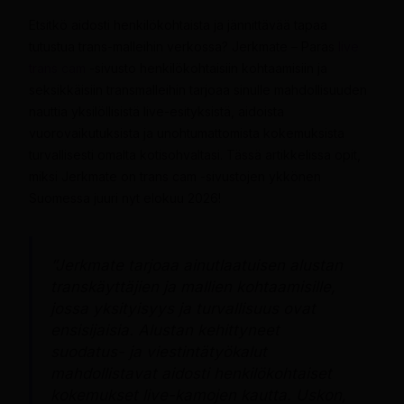
Etsitkö aidosti henkilökohtaista ja jännittävää tapaa
tutustua trans-malleihin verkossa? Jerkmate – Paras
live
trans cam
-sivusto henkilökohtaisiin kohtaamisiin ja
seksikkäisiin transmalleihin tarjoaa sinulle mahdollisuuden
nauttia yksilöllisistä live-esityksistä, aidoista
vuorovaikutuksista ja unohtumattomista kokemuksista
turvallisesti omalta kotisohvaltasi. Tässä artikkelissa opit,
miksi Jerkmate on trans cam -sivustojen ykkönen
Suomessa juuri nyt elokuu 2026!
”Jerkmate tarjoaa ainutlaatuisen alustan
transkäyttäjien ja mallien kohtaamisille,
jossa yksityisyys ja turvallisuus ovat
ensisijaisia. Alustan kehittyneet
suodatus- ja viestintätyökalut
mahdollistavat aidosti henkilökohtaiset
kokemukset live-kamojen kautta. Uskon,