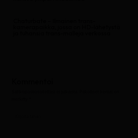
Chaturbate – Ilmainen trans-
kamerapaikka, jossa on HD-lähetystä
ja tuhansia trans-malleja verkossa
Kommentoi
Sähköpostiosoitettasi ei julkaista.
Pakolliset kentät on
merkitty
*
Kirjoita
tähän..