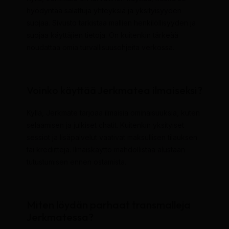
hyödyntää salattuja yhteyksiä ja yksityisyyden
suojaa. Sivusto tarkistaa mallien henkilöllisyyden ja
suojaa käyttäjien tietoja. On kuitenkin tärkeää
noudattaa omia turvallisuusohjeita verkossa.
Voinko käyttää Jerkmatea ilmaiseksi?
Kyllä, Jerkmate tarjoaa ilmaisia ominaisuuksia, kuten
selaamisen ja julkiset chatit. Kuitenkin yksityiset
sessiot ja lisäpalvelut vaativat maksullisen tilauksen
tai krediittejä. Ilmaiskäyttö mahdollistaa alustaan
tutustumisen ennen ostamista.
Miten löydän parhaat transmalleja
Jerkmatessa?