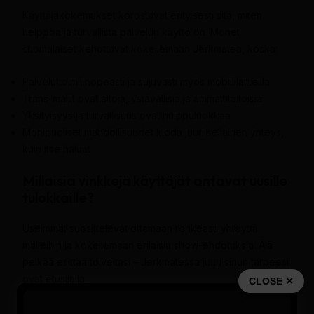
Käyttäjäkokemukset korostavat erityisesti sitä, miten
helppoa ja turvallista palvelun käyttö on. Monet
suomalaiset kehottavat kokeilemaan Jerkmatea, koska:
Palvelu toimii nopeasti ja sujuvasti myös mobiililaitteilla
Trans-mallit ovat aitoja, ystävällisiä ja ammattitaitoisia
Yksityisyys ja turvallisuus ovat huippuluokkaa
Monipuoliset mahdollisuudet luoda juuri sellainen yhteys,
kuin itse haluat
Millaisia vinkkejä käyttäjät antavat uusille
tulokkaille?
Useimmat suosittelevat ottamaan rohkeasti yhteyttä
malleihin ja kokeilemaan erilaisia show-ehdotuksia. Älä
pelkää esittää toiveitasi – Jerkmatessa juuri sinun tarpeesi
ovat etusijalla.
CLOSE ✕