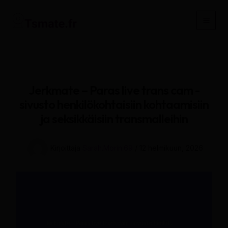
Siirry
sisältöön
Main
Men
Jerkmate – Paras live trans cam -
sivusto henkilökohtaisiin kohtaamisiin
ja seksikkäisiin transmalleihin
Kirjoittaja
Sarah.Morin.69
/
12 helmikuun, 2026