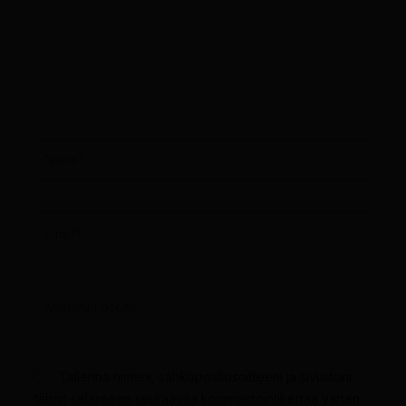
Name*
Email*
Kotisivun
osoite
Tallenna nimeni, sähköpostiosoitteeni ja sivustoni
tähän selaimeen seuraavaa kommentointikertaa varten.