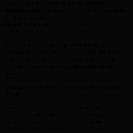
vêtues avec soin, incarnant un charme magnétique.
Échanges riches :
dialogues francs pour mieux comprendre
les attentes et désirs.
Respect authentique :
où accueillir l’autre dans toute sa
complexité sans jugement.
Pour ceux qui souhaitent élargir leurs horizons, les scènes
coquines similaires se déroulent dans d’autres métropoles,
comme à
Nice
ou
Strasbourg
, confirmant une tendance
nationale à l’épanouissement des
Rencontres Glamour
Tours
.
Draguer et séduire une femme transgenre à
Tours
Séduire une femme transgenre, c’est avant tout un art
d’écoute et d’authenticité. Que ce soit dans un bar gay-
friendly ou via une plateforme en ligne, l’essentiel est de
s’engager avec la bonne dose d’humour, de respect et