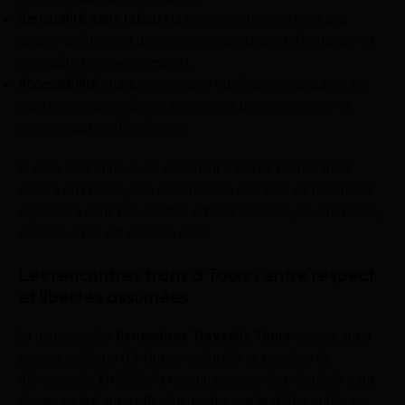
Sensualité sans tabou :
la rencontre travesti n’est pas
qu’une quête, c’est un moment de partage et d’échange où
sensualité rime avec respect.
Accessibilité :
ruptures sociales ou discrétion assurée, les
plateformes spécialisées permettent un accès simple et
sécurisé aux profils désirés.
Si vous êtes curieux de découvrir d’autres scènes trans
ailleurs en France, des expériences similaires se retrouvent
également dans des centres urbains comme
Lyon
ou
Nantes
,
où l’inclusivité est aussi de mise.
Les rencontres trans à Tours : entre respect
et libertés assumées
La richesse des
Rencontres Travestis Tours
repose aussi
sur une politique d’inclusion culturelle et sociale très
développée. En 2025, la reconnaissance des identités trans
n’a jamais été aussi affirmée, tandis que le débat public sur