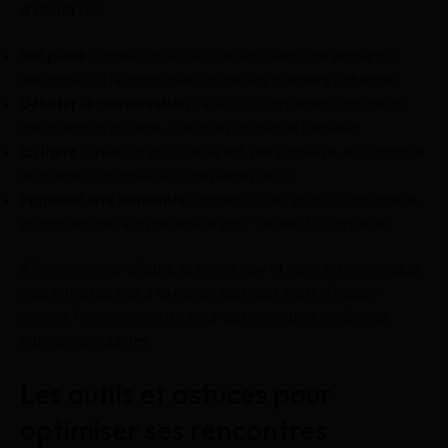
d’intérêt réel.
Sur place :
choisir un lieu accueillant avec une ambiance
détendue où la spontanéité guide les premiers échanges.
Débuter la conversation :
avec un compliment sincère ou
une question ouverte, éviter les clichés et banalités.
En ligne :
créer un profil attrayant, personnalisé, et répondre
de manière originale aux messages reçus.
Proposer une rencontre :
choisir un lieu public, confortable,
proposant une activité légère pour faciliter la complicité.
À Tours comme ailleurs, la scène gay et trans est dynamique,
mais n’hésitez pas à explorer aussi des ports d’escale
comme
Toulouse
ou
Lille
pour des aventures variées et
toujours stimulantes.
Les outils et astuces pour
optimiser ses rencontres