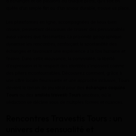
d’échanges et de passions où chaque profil, qu’il soit en
quête d’un simple flirt ou d’un amour durable, trouve sa place.
Les plateformes en ligne, accompagnées de lieux bien
choisis, permettent désormais de croiser des personnalités
aussi variées que fascinantes. La proximité géographique
dynamise les rencontres, renforçant la spontanéité des
échanges et favorisant une expérience à la fois humaine et
festive. Dans cette mouvance, la convivialité, la liberté
d’expression et le respect des identités s’imposent comme
des piliers incontournables. Découvrez comment, grâce à
une offre locale fleurissante et une approche inclusive, Tours
devient le terrain de jeu idéal pour des
échanges coquins
Tours
ou des
amitiés travesti Tours
sincères, où la
séduction se décline sous de multiples formes et nuances.
Rencontres Travestis Tours : un
univers de sensualité et