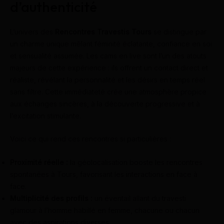
d’authenticité
L’univers des
Rencontres Travestis Tours
se distingue par
un charme unique mêlant féminité éclatante, confiance en soi
et sensualité assumée. Les cams en live sont l’un des atouts
majeurs de cette expérience : ils offrent un contact direct et
réaliste, révélant la personnalité et les désirs en temps réel
sans filtre. Cette immédiateté crée une atmosphère propice
aux échanges sincères, à la découverte progressive et à
l’excitation stimulante.
Voici ce qui rend ces rencontres si particulières :
Proximité réelle :
la géolocalisation booste les rencontres
spontanées à Tours, favorisant les interactions en face à
face.
Multiplicité des profils :
un éventail allant du travesti
glamour à l’homme habillé en femme, chacune ou chacun
avec des aspirations diverses.