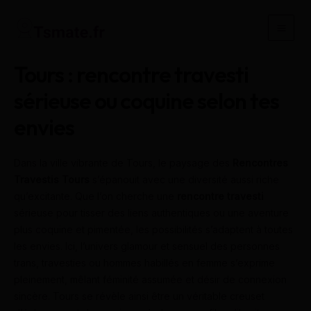
Aller
au
Main
contenu
Men
Tours : rencontre travesti
sérieuse ou coquine selon tes
envies
Dans la ville vibrante de Tours, le paysage des
Rencontres
Travestis Tours
s’épanouit avec une diversité aussi riche
qu’excitante. Que l’on cherche une
rencontre travesti
sérieuse pour tisser des liens authentiques ou une aventure
plus coquine et pimentée, les possibilités s’adaptent à toutes
les envies. Ici, l’univers glamour et sensuel des personnes
trans, travesties ou hommes habillés en femme s’exprime
pleinement, mêlant féminité assumée et désir de connexion
sincère. Tours se révèle ainsi être un véritable creuset