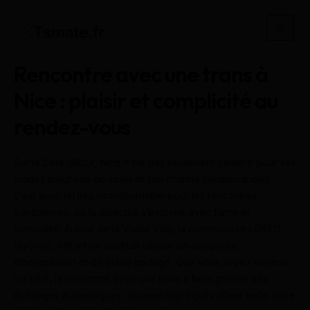
Aller
au
Main
contenu
Men
Rencontre avec une trans à
Nice : plaisir et complicité au
rendez-vous
Sur la Côte d’Azur, Nice n’est pas seulement célèbre pour ses
plages baignées de soleil et son charme méditerranéen :
c’est aussi un lieu incontournable pour les rencontres
transgenres, où la diversité s’exprime avec fierté et
sensualité. Autour de la Vieille Ville, la communauté LGBTQ
rayonne, offrant un cocktail vibrant de complicité,
d’acceptation et de plaisir partagé. Que vous soyez curieux
ou initié, la rencontre avec une trans à Nice promet des
échanges authentiques, souvent imprégnés d’une belle dose