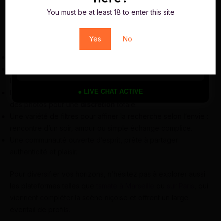
notamment sur des plateformes fiables comme
J&M Trans
, où
You must be at least 18 to enter this site
plus de
15 000 profils trans
se croisent dans une interface
sécurisée et respectueuse. Ces sites offrent :
Yes
No
Un accès facile en quelques minutes, avec inscription rapide.
Une modération stricte pour éviter les faux profils, renforçant
la
confiance
.
● LIVE CHAT ACTIVE
Des fonctionnalités comme le blocage ou la mise en privé
des photos pour une
discrétion
totale.
Une variété de filtres pour affiner la recherche selon l’envie :
rencontre d’un soir, amour ou simple échange complice.
Une communauté ouverte d’esprit, prête à partager
authenticité et plaisir.
Pour diversifier vos horizons, n’hésitez pas à explorer aussi
les plateformes telles que
tsmate à Marseille
ou
sur Paris
, qui
viennent compléter la scène niçoise et offrent un large
éventail de profils.