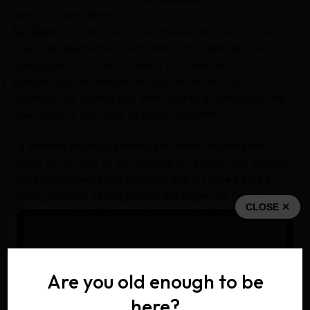
dans un cadre raffiné.
Le Glam
: l’incontournable discothèque des nuits niçoises,
proposant spectacles transformistes et défilés de mode
flamboyants, pour danser, vibrer et connecter.
L’Eagle
: pour les rencontres plus torrides en toute
discrétion, ce cruising club offre cabines et dark-room, une
vraie caverne d’Ali Baba du
plaisir consenti
.
La diversité des lieux garantit que chacun trouvera son
terrain de jeu, que ce soit au cœur de la vieille ville ou dans
des établissements plus intimistes. Et si la soirée s’étire à
l’aube, pourquoi ne pas profiter des plages de Castel pour
CLOSE ✕
des moments à la fois naturels et complice ?
Sites en ligne pour rencontres trans à Nice :
quand la technologie s’en mêle
Are you old enough to be
La proximité géographique n’est pas la seule piste pour faire
here?
des rencontres trans à Nice : Internet devient un allié majeur,