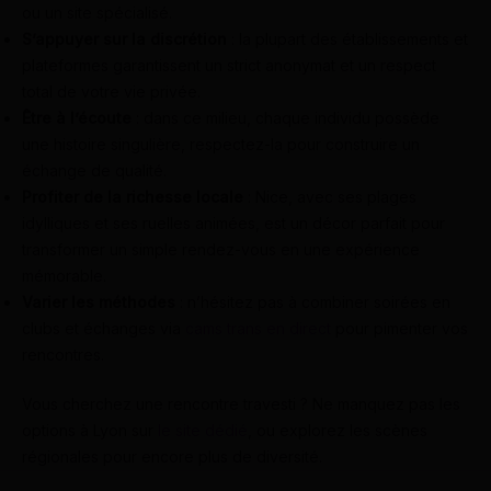
ou un site spécialisé.
S’appuyer sur la discrétion
: la plupart des établissements et
plateformes garantissent un strict anonymat et un respect
total de votre vie privée.
Être à l’écoute
: dans ce milieu, chaque individu possède
une histoire singulière, respectez-la pour construire un
échange de qualité.
Profiter de la richesse locale
: Nice, avec ses plages
idylliques et ses ruelles animées, est un décor parfait pour
transformer un simple rendez-vous en une expérience
mémorable.
Varier les méthodes
: n’hésitez pas à combiner soirées en
clubs et échanges via
cams trans en direct
pour pimenter vos
rencontres.
Vous cherchez une rencontre travesti ? Ne manquez pas les
options à Lyon sur
le site dédié
, ou explorez les scènes
régionales pour encore plus de diversité.