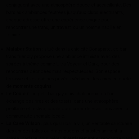
conjuguent avec une atmosphère douce et accueillante. Des
bars aux ambiances feutrées jusqu’aux clubs électrisants,
chaque adresse offre une expérience unique pour
rencontrer une trans, un travesti ou un homme habillé en
femme.
Malabar Station
: situé dans la chic cité Bonaparte, ce bar
trans friendly propose une ambiance intimiste avec des
soirées à thème comme Ultra Voyeur et Dark, pour des
rencontres débridées mais respectueuses. Son espace
terrasse et ses cabines privées séduisent les âmes en quête
de
moments coquins
.
Le Couloir
: un petit bar gay mais chaleureux, où l’on
échange des rires et des toasts, dans une atmosphère
pétillante et festive, idéale pour créer de vrais liens avec la
communauté shemale locale.
La Cave Wilson
: plus qu’un bar à vin, un véritable sanctuaire
des années folles où drags queens et artistes animent la
soirée, parfaite pour mêler
divertissement
et rencontre trans