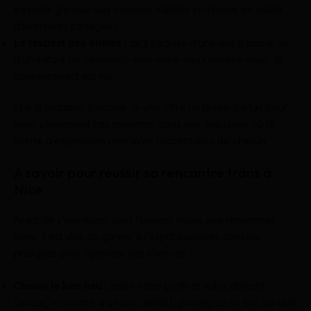
travestis glamour aux hommes habillés en femme en quête
d’aventures partagées.
Le respect des envies
: qu’il s’agisse d’une nuit d’amour ou
d’un instant de complicité volé entre deux rendez-vous, le
consentement est roi.
Et si la tentation s’installe, la ville offre un terrain parfait pour
vivre pleinement ces moments, dans une ambiance où la
liberté d’expression rime avec l’acceptation de chacun.
À savoir pour réussir sa rencontre trans à
Nice
Avant de s’aventurer dans l’univers niçois des rencontres
trans, il est utile de garder à l’esprit quelques conseils
pratiques pour optimiser ses chances :
Choisir le bon lieu
: selon votre profil et votre objectif
(amour, rencontre d’un soir, amitié), privilégiez un bar, un club