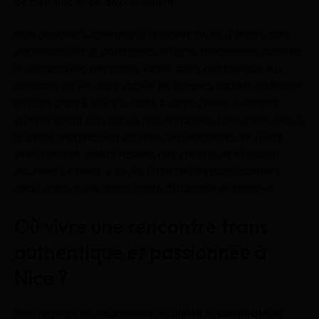
de bien-être et de divertissement.
Nice combine subtilement la proximité de lieux festifs, bars
emblématiques et plateformes en ligne spécialisées, facilitant
le contact avec des profils variés, allant des travestis aux
shemales en live, sans oublier les hommes habillés en femme
toujours prêts à ouvrir la porte à de nouvelles aventures,
qu’elles soient d’un soir ou plus engagées. Dans cette ville où
la liberté d’expression est reine, les rencontres se vivent
avec intensité, mêlant respect des identités et excitation
assumée. Le plaisir y trouve un terrain d’épanouissement
idéal, grâce à une communauté dynamique et inclusive.
Où vivre une rencontre trans
authentique et passionnée à
Nice ?
Nice regorge de lieux dédiés où
plaisir
et
complicité
se