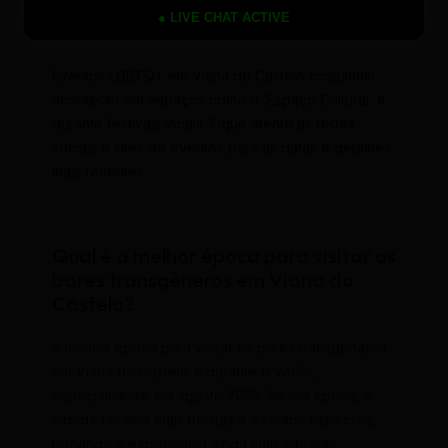
Onde posso encontrar eventos
● LIVE CHAT ACTIVE
LGBTQ+ em Viana do Castelo?
Eventos LGBTQ+ em Viana do Castelo costumam
acontecer em espaços como o ‘Espaço Cultural’ e
durante festivais locais. Fique atento às redes
sociais e sites de eventos para as datas e detalhes
mais recentes.
Qual é a melhor época para visitar os
bares transgêneros em Viana do
Castelo?
A melhor época para visitar os bares transgêneros
em Viana do Castelo é durante o verão,
especialmente em agosto 2026. Nessa época, a
cidade recebe mais turistas e eventos especiais,
tornando a experiência ainda mais vibrante.