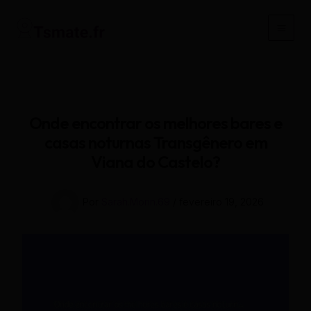
Ir
para
Main
o
conteúdo
Men
Onde encontrar os melhores bares e
casas noturnas Transgênero em
Viana do Castelo?
Por
Sarah.Morin.69
/
fevereiro 19, 2026