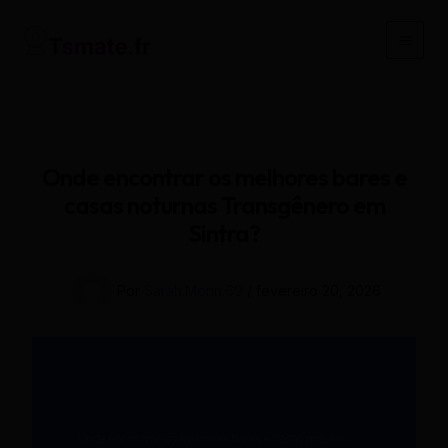
Ir
para
Main
o
conteúdo
Men
Onde encontrar os melhores bares e
casas noturnas Transgênero em
Sintra?
Por
Sarah.Morin.69
/
fevereiro 20, 2026