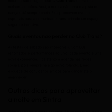
noturnas são o lugar ideal. O
Club Trans
é uma das
melhores opções. Aqui, a música não para e a pista de
dança está sempre cheia. Eles promovem eventos
especiais para a comunidade trans, criando um espaço
seguro e inclusivo.
Quais eventos não perder no Club Trans?
As festas de sábado são imperdíveis. Com DJs
renomados e performances ao vivo, cada evento é uma
nova experiência. Fica atento à agenda nas redes
sociais, pois sempre há algo novo rolando. E não
esquece de convidar os amigos para dançar até o
amanhecer!
Outras dicas para aproveitar
a noite em Sintra
Além dos bares e casas noturnas, Sintra tem muito mais a