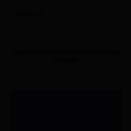
Przejdź
do
Main
treści
Men
Opole Gratis Trans Czat: Live Pokazy
Shemale
Przez
Sarah.Morin.69
/
12 lutego, 2026