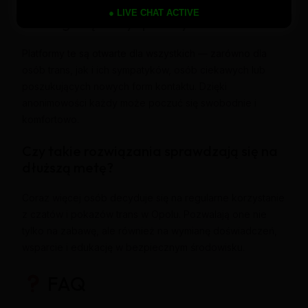
● LIVE CHAT ACTIVE
Dla kogo są czaty i pokazy shemale?
Platformy te są otwarte dla wszystkich — zarówno dla
osób trans, jak i ich sympatyków, osób ciekawych lub
poszukujących nowych form kontaktu. Dzięki
anonimowości każdy może poczuć się swobodnie i
komfortowo.
Czy takie rozwiązania sprawdzają się na
dłuższą metę?
Coraz więcej osób decyduje się na regularne korzystanie
z czatów i pokazów trans w Opolu. Pozwalają one nie
tylko na zabawę, ale również na wymianę doświadczeń,
wsparcie i edukację w bezpiecznym środowisku.
FAQ