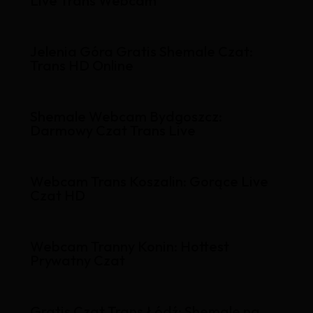
Live Trans Webcam
Jelenia Góra Gratis Shemale Czat:
Trans HD Online
Shemale Webcam Bydgoszcz:
Darmowy Czat Trans Live
Webcam Trans Koszalin: Gorące Live
Czat HD
Webcam Tranny Konin: Hottest
Prywatny Czat
Gratis Czat Trans Łódź: Shemale na