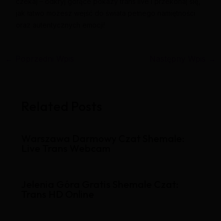
czekaj – odkryj gorące pokazy trans live i przekonaj się,
jak łatwo możesz wejść do świata pełnego namiętności
oraz autentycznych emocji!
←
Poprzedni Wpis
Następny Wpis
→
Related Posts
Warszawa Darmowy Czat Shemale:
Live Trans Webcam
Jelenia Góra Gratis Shemale Czat:
Trans HD Online