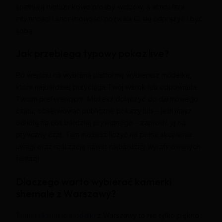
spełniają nietuzinkowe prośby widzów, a atmosfera
intymności i anonimowości pozwala Ci się odprężyć i być
sobą.
Jak przebiega typowy pokaz live?
Po wejściu na wybraną platformę wybierasz modelkę,
która najbardziej przyciąga Twój wzrok lub odpowiada
Twoim preferencjom. Możesz dołączyć do darmowego
czatu, obserwować publiczne pokazy lub – jeśli masz
ochotę na coś bardziej prywatnego – zaprosić ją na
prywatny czat. Tam możesz liczyć na pełne skupienie
uwagi oraz realizację nawet najbardziej wyrafinowanych
fantazji.
Dlaczego warto wybierać kamerki
shemale z Warszawy?
Transseksualne modelki
z Warszawy to nie tylko piękno i