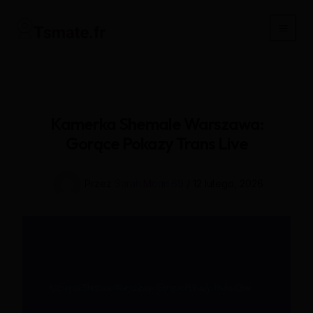
Przejdź
do
Main
treści
Men
Kamerka Shemale Warszawa:
Gorące Pokazy Trans Live
Przez
Sarah.Morin.69
/
12 lutego, 2026