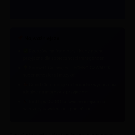
Najważniejsze
Rzeszów ma fajne bary i kluby nocne
przyjazne dla społeczności transgender.
Sprawdź Ciemnię na TECHNO CZWARTKI –
super atmosfera i muzyka!
Grand Club oferuje różnorodne wydarzenia,
idealne na imprezy z przyjaciółmi.
Red Lips GO GO to świetne miejsce na
wieczory kawalerskie i panieńskie!
Rzeszów to miasto, które tętni życiem, a jego nocne