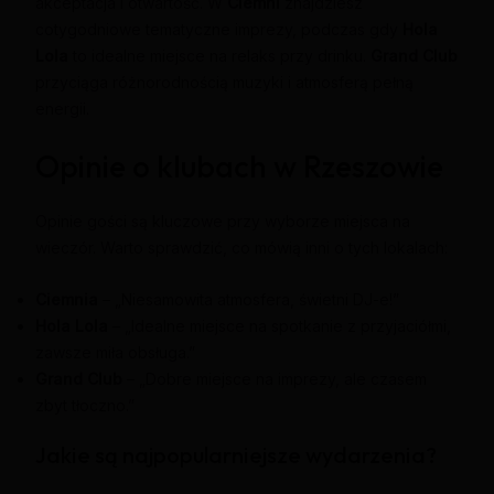
akceptacja i otwartość. W
Ciemni
znajdziesz
cotygodniowe tematyczne imprezy, podczas gdy
Hola
Lola
to idealne miejsce na relaks przy drinku.
Grand Club
przyciąga różnorodnością muzyki i atmosferą pełną
energii.
Opinie o klubach w Rzeszowie
Opinie gości są kluczowe przy wyborze miejsca na
wieczór. Warto sprawdzić, co mówią inni o tych lokalach:
Ciemnia
– „Niesamowita atmosfera, świetni DJ-e!”
Hola Lola
– „Idealne miejsce na spotkanie z przyjaciółmi,
zawsze miła obsługa.”
Grand Club
– „Dobre miejsce na imprezy, ale czasem
zbyt tłoczno.”
Jakie są najpopularniejsze wydarzenia?