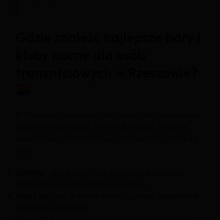
Gdzie znaleźć najlepsze bary i
kluby nocne dla osób
transpłciowych w Rzeszowie?
W Rzeszowie znajdziesz kilka miejsc, które są przyjazne
osobom transpłciowym. To nie tylko lokale, ale także
społeczności, które celebrują różnorodność. Oto kilka z
nich:
Ciemnia
– znany klub, który organizuje wydarzenia
tematyczne i jest otwarty dla wszystkich.
Hola Lola
– bar, w którym możesz spotkać znajomych w
przyjaznej atmosferze.
Grand Club
– miejsce z dużą przestrzenią do tańca i