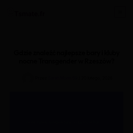
Przejdź
do
Main
treści
Men
Gdzie znaleźć najlepsze bary i kluby
nocne Transgender w Rzeszów?
Przez
Sarah.Morin.69
/
20 lutego, 2026