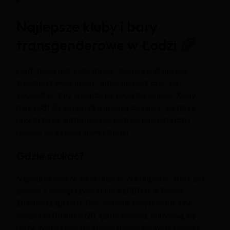
Najlepsze kluby i bary
transgenderowe w Łodzi
Łódź znana jest z otwartości i tolerancji. W mieście
znajdziesz wiele miejsc, gdzie możesz czuć się
swobodnie, bez względu na swoją tożsamość. Kluby i
bary LGBTQ+ to nie tylko miejsca do tańca, ale także
przestrzenie, gdzie możesz poznać nowych ludzi i
poczuć się częścią społeczności.
Gdzie szukać?
Najpopularniejsze lokalizacje to: Narraganset, który jest
jednym z największych klubów LGBTQ+ w Polsce.
Znajdziesz go na ul. Plac Kolumny Paryskiej 5A. Inne
miejsca to Gdańska 129, gdzie również odbywają się
różne wydarzenia dla społeczności. Sprawdź również