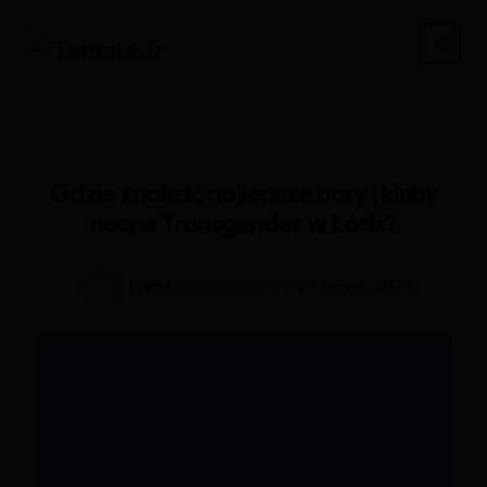
Przejdź
do
Main
treści
Men
Gdzie znaleźć najlepsze bary i kluby
nocne Transgender w Łódź?
Przez
Sarah.Morin.69
/
20 lutego, 2026