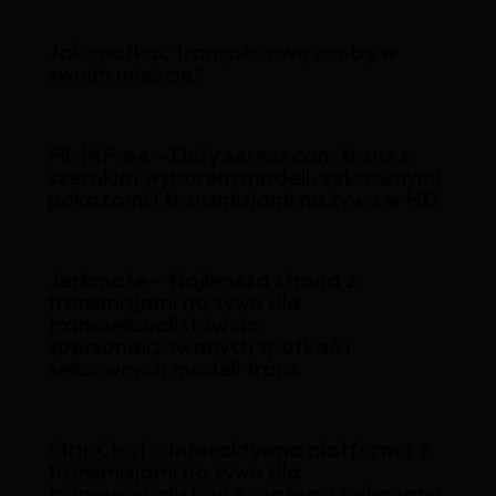
Jak spotkać transpłciową osobę w
swoim mieście?
Flirt4Free – Duży serwis cam trans z
szerokim wyborem modeli, seksownymi
pokazami i transmisjami na żywo w HD
Jerkmate – Najlepsza strona z
transmisjami na żywo dla
transseksualistów do
spersonalizowanych spotkań i
seksownych modeli trans
StripChat – Interaktywna platforma z
transmisjami na żywo dla
transseksualistów z czatem i pokazami