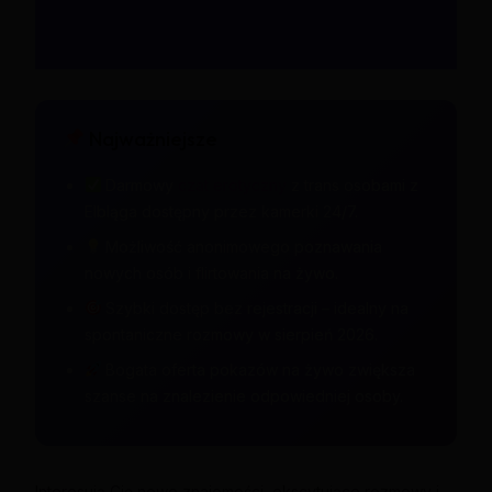
Najważniejsze
Darmowy
czat erotyczny
z trans osobami z
Elbląga dostępny przez kamerki 24/7.
Możliwość anonimowego poznawania
nowych osób i flirtowania na żywo.
Szybki dostęp bez rejestracji – idealny na
spontaniczne rozmowy w sierpień 2026.
Bogata oferta pokazów na żywo zwiększa
szanse na znalezienie odpowiedniej osoby.
Interesują Cię nowe znajomości, ekscytujące rozmowy i