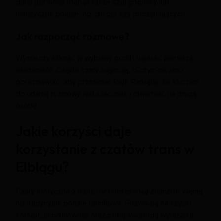
dana platforma oferuje także czat grupowy lub
tematyczne pokoje, np. dla par czy początkujących.
Jak rozpocząć rozmowę?
Wystarczy kliknąć w wybrany profil i napisać pierwszą
wiadomość. Często czaty sugerują, o czym możesz
porozmawiać, aby przełamać lody. Pamiętaj, że kluczem
do udanej rozmowy jest szacunek i otwartość na drugą
osobę.
Jakie korzyści daje
korzystanie z czatów trans w
Elblągu?
Czaty erotyczne z trans osobami oferują znacznie więcej
niż tradycyjne portale randkowe. Pozwalają na szybki
kontakt, anonimowość oraz pełną swobodę wyrażania