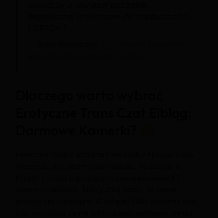
świadczy o rosnącej potrzebie
bezpiecznej przestrzeni dla społeczności
LGBTQ+.”
—
Anna Ślusarczyk
, Psycholożka społeczna,
ekspertka ds. komunikacji online
Dlaczego warto wybrać
Erotyczne Trans Czat Elbląg:
Darmowe Kamerki?
Erotyczne czaty z udziałem trans osób z Elbląga to coś
więcej niż tylko anonimowa rozmowa. To szansa na
kontakt z ludźmi o podobnych zainteresowaniach i
otwartych umysłach, którzy chcą dzielić się swoimi
przeżyciami i fantazjami. W sierpień 2026 platformy tego
typu wyróżniają się nie tylko bezpieczeństwem, ale też