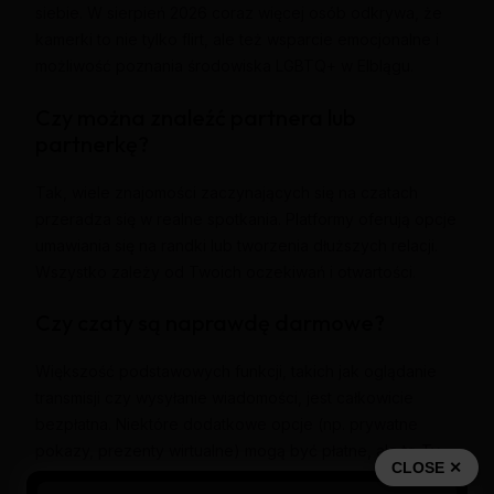
siebie. W sierpień 2026 coraz więcej osób odkrywa, że
kamerki to nie tylko flirt, ale też wsparcie emocjonalne i
możliwość poznania środowiska LGBTQ+ w Elblągu.
Czy można znaleźć partnera lub
partnerkę?
Tak, wiele znajomości zaczynających się na czatach
przeradza się w realne spotkania. Platformy oferują opcje
umawiania się na randki lub tworzenia dłuższych relacji.
Wszystko zależy od Twoich oczekiwań i otwartości.
Czy czaty są naprawdę darmowe?
Większość podstawowych funkcji, takich jak oglądanie
transmisji czy wysyłanie wiadomości, jest całkowicie
bezpłatna. Niektóre dodatkowe opcje (np. prywatne
pokazy, prezenty wirtualne) mogą być płatne, ale to Ty
CLOSE ✕
decydujesz, z których korzystasz.