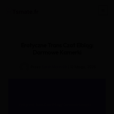
Przejdź
do
Main
treści
Men
Erotyczne Trans Czat Elbląg:
Darmowe Kamerki
Przez
Sarah.Morin.69
/
12 lutego, 2026