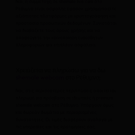
Ναι, η συμμετοχή σε shemale live cam στο
Ρέθυμνο είναι ασφαλής εφόσον χρησιμοποιείτε
αξιόπιστες πλατφόρμες με κρυπτογράφηση και
προστασία προσωπικών δεδομένων. Συνιστάται
να διαβάζετε τους όρους χρήσης και να
αποφεύγετε την κοινοποίηση ευαίσθητων
πληροφοριών για επιπλέον ασφάλεια.
Χρειάζεται να πληρώσω για να δω
shemale webcam
στο Ρέθυμνο;
Ναι, στις περισσότερες περιπτώσεις απαιτείται
πληρωμή για πρόσβαση σε ιδιωτικές ή premium
shemale webcam στο Ρέθυμνο. Υπάρχουν όμως
και δωρεάν δωμάτια με περιορισμένες
δυνατότητες. Οι τιμές διαφέρουν ανάλογα με
τις υπηρεσίες και τις προτιμήσεις σας.