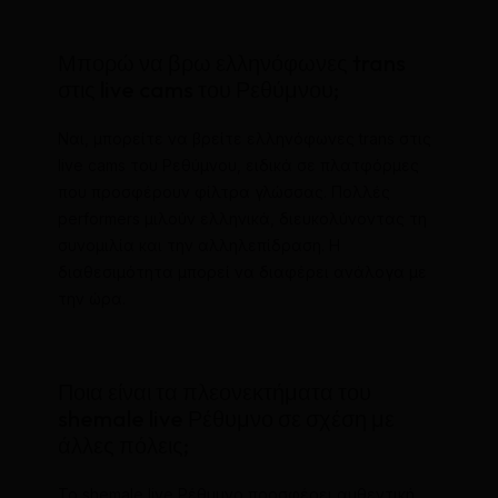
Μπορώ να βρω ελληνόφωνες trans
στις live cams του Ρεθύμνου;
Ναι, μπορείτε να βρείτε ελληνόφωνες trans στις
live cams του Ρεθύμνου, ειδικά σε πλατφόρμες
που προσφέρουν φίλτρα γλώσσας. Πολλές
performers μιλούν ελληνικά, διευκολύνοντας τη
συνομιλία και την αλληλεπίδραση. Η
διαθεσιμότητα μπορεί να διαφέρει ανάλογα με
την ώρα.
Ποια είναι τα πλεονεκτήματα του
shemale live Ρέθυμνο σε σχέση με
άλλες πόλεις;
Το shemale live Ρέθυμνο προσφέρει αυθεντική