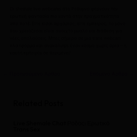
Οι shemale live webcams στο Ρέθυμνο φέρνουν την
ερωτική φαντασία πιο κοντά στην πραγματικότητα
από ποτέ. Είτε είσαι αρχάριος, είτε έμπειρος, το μόνο
που χρειάζεσαι είναι ανοιχτό μυαλό και διάθεση για
νέες απολαύσεις. Μπες σήμερα σε μια trans webcam
πλατφόρμα και ανακάλυψε έναν κόσμο χωρίς όρια – η
καυτή εμπειρία σε περιμένει!
←
Προηγούμενο Άρθρο
Επόμενο Άρθρο
→
Related Posts
Live Shemale Chat Ρόδος: Ερωτικό
Trans Sex