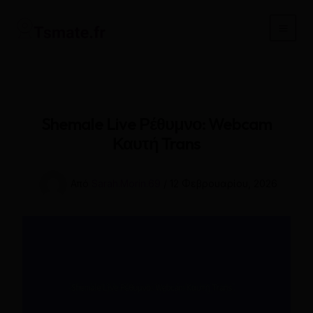
Μετάβαση
στο
Main
περιεχόμενο
Men
Shemale Live Ρέθυμνο: Webcam
Καυτή Trans
Από
Sarah.Morin.69
/
12 Φεβρουαρίου, 2026