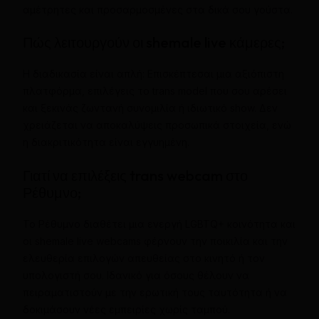
αμέτρητες και προσαρμοσμένες στα δικά σου γούστα.
Πώς λειτουργούν οι shemale live κάμερες;
Η διαδικασία είναι απλή: Επισκέπτεσαι μια αξιόπιστη
πλατφόρμα, επιλέγεις το trans model που σου αρέσει
και ξεκινάς ζωντανή συνομιλία ή ιδιωτικό show. Δεν
χρειάζεται να αποκαλύψεις προσωπικά στοιχεία, ενώ
η διακριτικότητα είναι εγγυημένη.
Γιατί να επιλέξεις trans webcam στο
Ρέθυμνο;
Το Ρέθυμνο διαθέτει μια ενεργή LGBTQ+ κοινότητα και
οι shemale live webcams φέρνουν την ποικιλία και την
ελευθερία επιλογών απευθείας στο κινητό ή τον
υπολογιστή σου. Ιδανικό για όσους θέλουν να
πειραματιστούν με την ερωτική τους ταυτότητα ή να
δοκιμάσουν νέες εμπειρίες χωρίς ταμπού.