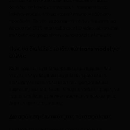
Σε κάθε κορυφαία πλατφόρμα webcam θα βρεις
δεκάδες επιλογές με transsexual, transgender και
ladyboy models, έτοιμα να εκπληρώσουν κάθε σου
προσδοκία. Τα νέα χαρακτηριστικά των live cams για
Αύγουστος 2026 περιλαμβάνουν HD video, άμεσο chat,
επιλογές για group shows και ασφαλείς πληρωμές.
Πώς να διαλέξεις το ιδανικό trans model για
εσένα;
Κάθε χρήστης έχει διαφορετικές προτιμήσεις: Από
νεαρές ελληνίδες trans μέχρι διεθνή μοντέλα, η
επιλογή γίνεται εύκολα μέσα από φίλτρα (ηλικία,
εμφάνιση, γλώσσα, fetish). Μπορείς να δεις προφίλ, να
παρακολουθήσεις preview video και να συνομιλήσεις
δωρεάν πριν αποφασίσεις.
Διασφάλιση ιδιωτικότητας και ασφάλειας
Οι αξιόπιστες πλατφόρμες προστατεύουν τα