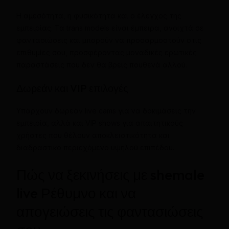
Η αμεσότητα, η φυσικότητα και ο έλεγχος της
εμπειρίας. Τα trans models είναι έμπειρα, ανοιχτά σε
φαντασιώσεις και μπορούν να προσαρμοστούν στις
επιθυμίες σου, προσφέροντας μοναδικές ερωτικές
παραστάσεις που δεν θα βρεις πουθενά αλλού.
Δωρεάν και VIP επιλογές
Υπάρχουν δωρεάν live cams για να δοκιμάσεις την
εμπειρία, αλλά και VIP shows για απαιτητικούς
χρήστες που θέλουν αποκλειστικότητα και
διαδραστικό περιεχόμενο υψηλού επιπέδου.
Πώς να ξεκινήσεις με shemale
live Ρέθυμνο και να
απογειώσεις τις φαντασιώσεις