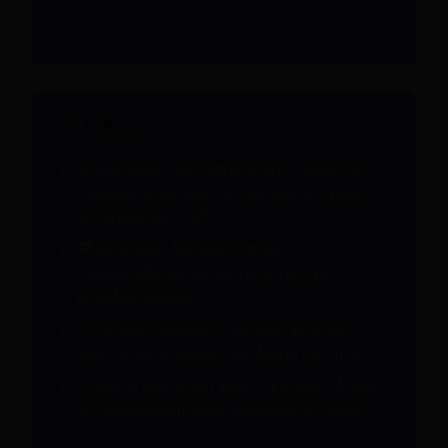
Τα βασικά
Ζωντανές webcam με καυτές trans στο
Ρέθυμνο διαθέσιμες σε πραγματικό χρόνο
σε Αύγουστος 2026.
Απόλαυσε δωρεάν chat και
αλληλεπίδραση με μοντέλα trans για
μοναδική εμπειρία.
Πλούσια ποικιλία επιλογών για κάθε
γούστο, με ασφάλεια και διακριτικότητα.
Άμεση πρόσβαση χωρίς εγγραφή, ιδανικό
για εξερεύνηση νέων απολαύσεων online.