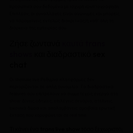
προσωπικά σου δεδομένα με ισχυρή κρυπτογράφηση.
Επιπλέον, οι συναλλαγές είναι ανώνυμες και μπορείς
να παραμείνεις εντελώς διακριτικός/ή καθ’ όλη τη
διάρκεια της εμπειρίας σου.
Ζήσε ζωντανά
καυτά trans
shows
και διαδραστικό sex
chat
Οι shemale live Ρέθυμνο πλατφόρμες δεν
περιορίζονται σε απλή συνομιλία. Τα διαδραστικά
features σου επιτρέπουν να συμμετέχεις ενεργά στο
show: Δίνεις οδηγίες, επιλέγεις σενάρια, στέλνεις
εικονικά δώρα και απολαμβάνεις αμοιβαία ερωτική
ένταση που κορυφώνεται σε real time.
Τι κάνει ένα trans live show τόσο ξεχωριστό;