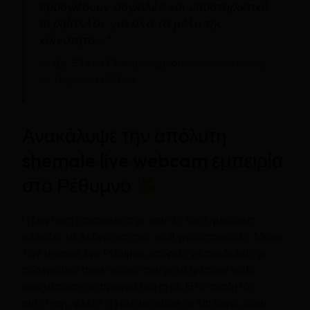
προσφέρουν ασφαλές και υποστηρικτικό
περιβάλλον για όλα τα μέλη της
κοινότητας.”
—
Δρ Έλενα Παπαγεωργίου
, Κοινωνιολόγος
σε θέματα LGBTQ+
Ανακάλυψε την απόλυτη
shemale live webcam εμπειρία
στο Ρέθυμνο
Η ζωντανή επικοινωνία με καυτές trans γυναίκες
αλλάζει τα δεδομένα στις adult web υπηρεσίες. Μέσω
των shemale live Ρέθυμνο, μπορείς να συνδεθείς με
πραγματικά trans models που μετατρέπουν κάθε
φαντασίωση σε πραγματικότητα. Είτε αναζητάς
συζήτηση, φλερτ ή ερωτικό show, οι επιλογές είναι