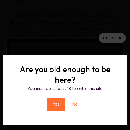
σου
Η αρχή γίνεται με απλά βήματα: Εγγραφείτε σε μια
αξιόπιστη πλατφόρμα, επιβεβαιώστε το email σας και
εξερευνήστε τα διαθέσιμα trans models. Μπορείτε να
συνομιλήσετε δωρεάν ή να αγοράσετε credits για να
CLOSE ✕
απολαύσετε ιδιωτικά shows και exclusive features.
Συμβουλές για ασφαλή και απολαυστική
εμπειρία
Are you old enough to be
Επιλέξτε μόνο πιστοποιημένες πλατφόρμες με καλές
here?
κριτικές.
You must be at least 18 to enter this site
Μην κοινοποιείτε προσωπικά στοιχεία.
Χρησιμοποιήστε ανώνυμες μεθόδους πληρωμής.
Σεβαστείτε τα trans models για να απολαύσετε μια
Yes
No
αμοιβαία θετική εμπειρία.
Πώς να κάνεις το κάθε live show αξέχαστο