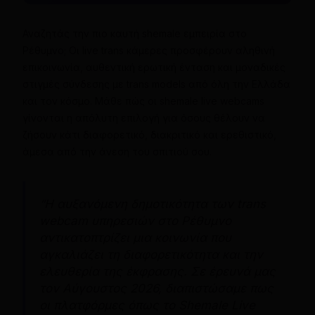
Αναζητάς την πιο καυτή shemale εμπειρία στο
Ρέθυμνο; Οι live trans κάμερες προσφέρουν αληθινή
επικοινωνία, αυθεντική ερωτική ένταση και μοναδικές
στιγμές σύνδεσης με trans models από όλη την Ελλάδα
και τον κόσμο. Μάθε πώς οι shemale live webcams
γίνονται η απόλυτη επιλογή για όσους θέλουν να
ζήσουν κάτι διαφορετικό, διακριτικό και ερεθιστικό,
άμεσα από την άνεση του σπιτιού σου.
“Η αυξανόμενη δημοτικότητα των trans
webcam υπηρεσιών στο Ρέθυμνο
αντικατοπτρίζει μια κοινωνία που
αγκαλιάζει τη διαφορετικότητα και την
ελευθερία της έκφρασης. Σε έρευνά μας
τον Αύγουστος 2026, διαπιστώσαμε πως
οι πλατφόρμες όπως το Shemale Live