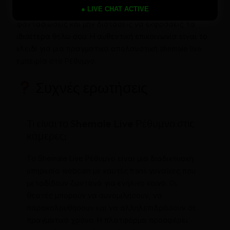
● LIVE CHAT ACTIVE
Δοκίμασε διαφορετικά trans models, εξερεύνησε νέες
φαντασιώσεις και μην διστάσεις να εκφράσεις τα
ιδιαίτερα θέλω σου. Η αυθεντική επικοινωνία είναι το
κλειδί για μια πραγματικά απολαυστική shemale live
εμπειρία στο Ρέθυμνο.
Συχνές ερωτήσεις
Τι είναι το Shemale Live Ρέθυμνο στις
κάμερες;
Το Shemale Live Ρέθυμνο είναι μια διαδικτυακή
υπηρεσία webcam με καυτές trans γυναίκες που
μεταδίδουν ζωντανά για ενήλικο κοινό. Οι
θεατές μπορούν να συνομιλήσουν, να
παρακολουθήσουν και να αλληλεπιδράσουν σε
πραγματικό χρόνο. Η πλατφόρμα προσφέρει