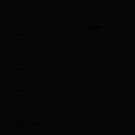
ανωνυμία και ποικιλία επιλογών.
Πώς μπορώ να βρω καυτή trans
webcam στο Ρέθυμνο;
Μπορείτε να βρείτε καυτή trans webcam στο
Ρέθυμνο μέσω εξειδικευμένων ιστοσελίδων
ενηλίκων που προσφέρουν φίλτρα περιοχής.
Απλώς επιλέξτε το Ρέθυμνο ή την Κρήτη στα
φίλτρα αναζήτησης για να δείτε διαθέσιμα
προφίλ. Η διαδικασία είναι γρήγορη και
διακριτική.
Είναι ασφαλές να συμμετέχω σε
shemale live cam στο Ρέθυμνο;