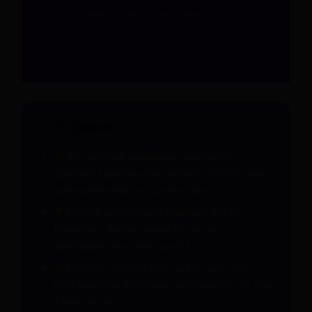
Τα βασικά
Το Jerkmate προσφέρει κορυφαία
ζωντανή εμπειρία cam με trans μοντέλα για
προσωποποιημένες συναντήσεις.
Εύκολη και γρήγορη εγγραφή για να
ξεκινήσεις άμεσα συνομιλία με τα
αγαπημένα σου trans μοντέλα.
Μεγάλη ποικιλία από αυθεντικά, σέξι
trans μοντέλα διαθέσιμα καθημερινά για chat
ή cam-to-cam.