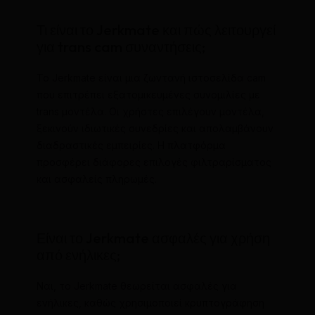
Τι είναι το Jerkmate και πώς λειτουργεί
για trans cam συναντήσεις;
Το Jerkmate είναι μια ζωντανή ιστοσελίδα cam
που επιτρέπει εξατομικευμένες συνομιλίες με
trans μοντέλα. Οι χρήστες επιλέγουν μοντέλα,
ξεκινούν ιδιωτικές συνεδρίες και απολαμβάνουν
διαδραστικές εμπειρίες. Η πλατφόρμα
προσφέρει διάφορες επιλογές φιλτραρίσματος
και ασφαλείς πληρωμές.
Είναι το Jerkmate ασφαλές για χρήση
από ενήλικες;
Ναι, το Jerkmate θεωρείται ασφαλές για
ενήλικες, καθώς χρησιμοποιεί κρυπτογράφηση