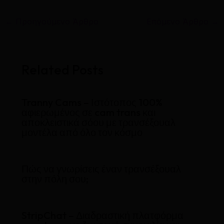
←
Προηγούμενο Άρθρο
Επόμενο Άρθρο
→
Related Posts
Tranny Cams – Ιστότοπος 100%
αφιερωμένος σε cam trans και
αποκλειστικά σόου με τρανσέξουαλ
μοντέλα από όλο τον κόσμο
Πώς να γνωρίσεις έναν τρανσέξουαλ
στην πόλη σου;
StripChat – Διαδραστική πλατφόρμα