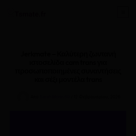
Μετάβαση
στο
Main
περιεχόμενο
Men
Jerkmate – Καλύτερη ζωντανή
ιστοσελίδα cam trans για
προσωποποιημένες συναντήσεις
και σέξι μοντέλα trans
Από
Sarah.Morin.69
/
12 Φεβρουαρίου, 2026