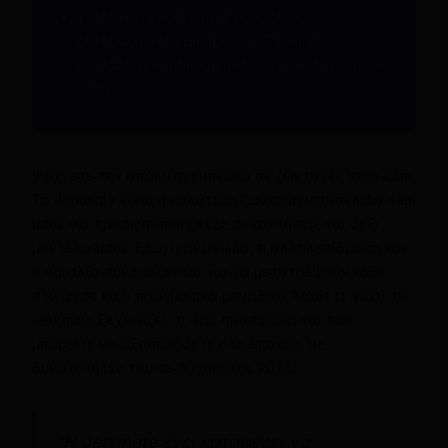
Ιδανική επιλογή για μοναδικές
διαδραστικές εμπειρίες σεξ cam, με
ασφάλεια και διακριτικότητα, σε Αύγουστος
2026.
Ψάχνετε την απόλυτη εμπειρία σε ζωντανές trans cam;
Το Jerkmate είναι η καλύτερη ζωντανή ιστοσελίδα cam
trans για προσωποποιημένες συναντήσεις και σέξι
μοντέλα trans. Εδώ, η ανωνυμία, η αλληλεπίδραση και
η ποικιλία συνδυάζονται για να μετατρέψουν κάθε
στιγμή σε κάτι πραγματικά μοναδικό. Μάθετε γιατί το
Jerkmate ξεχωρίζει, τι σας προσφέρει και πώς
μπορείτε να αξιοποιήσετε στο έπακρο τις
δυνατότητές του σε Αύγουστος 2026.
“Η Jerkmate έχει καταφέρει να