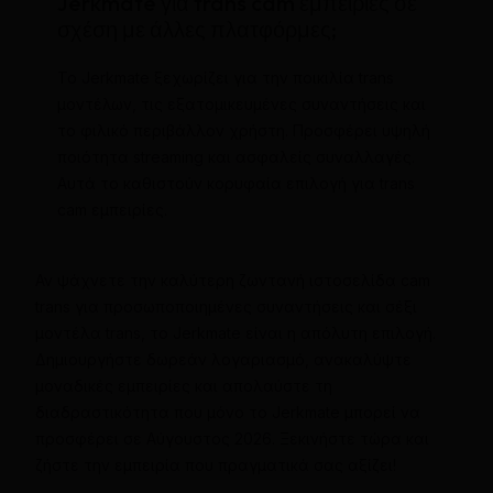
Jerkmate για trans cam εμπειρίες σε
σχέση με άλλες πλατφόρμες;
Το Jerkmate ξεχωρίζει για την ποικιλία trans
μοντέλων, τις εξατομικευμένες συναντήσεις και
το φιλικό περιβάλλον χρήστη. Προσφέρει υψηλή
ποιότητα streaming και ασφαλείς συναλλαγές.
Αυτά το καθιστούν κορυφαία επιλογή για trans
cam εμπειρίες.
Αν ψάχνετε την καλύτερη ζωντανή ιστοσελίδα cam
trans για προσωποποιημένες συναντήσεις και σέξι
μοντέλα trans, το Jerkmate είναι η απόλυτη επιλογή.
Δημιουργήστε δωρεάν λογαριασμό, ανακαλύψτε
μοναδικές εμπειρίες και απολαύστε τη
διαδραστικότητα που μόνο το Jerkmate μπορεί να
προσφέρει σε Αύγουστος 2026. Ξεκινήστε τώρα και
ζήστε την εμπειρία που πραγματικά σας αξίζει!