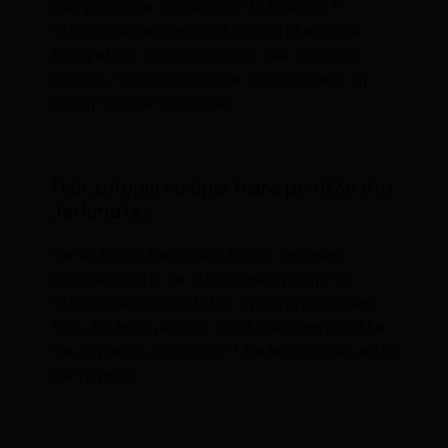
και προστασία προσωπικών δεδομένων. Η
πλατφόρμα απαιτεί επαλήθευση ηλικίας και
διασφαλίζει την ιδιωτικότητα των χρηστών.
Ωστόσο, πάντα συνιστάται προσοχή κατά τη
χρήση τέτοιων υπηρεσιών.
Πώς μπορώ να βρω trans μοντέλα στο
Jerkmate;
Για να βρείτε trans μοντέλα στο Jerkmate,
χρησιμοποιήστε τα φίλτρα αναζήτησης της
πλατφόρμας και επιλέξτε την κατηγορία trans.
Έτσι, θα δείτε μόνο τα διαθέσιμα trans μοντέλα
για ζωντανές συνεδρίες. Η διαδικασία είναι απλή
και γρήγορη.