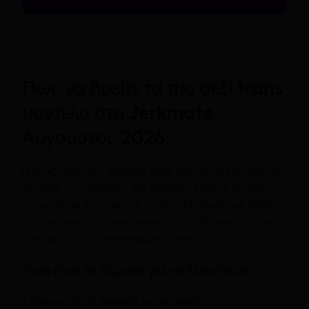
Jerkmate – Καλύτερη ζωντανή ιστοσελίδα cam trans για
προσωποποιημένες συναντήσεις και σέξι μοντέλα trans
Πώς να βρείτε τα πιο σέξι trans
μοντέλα στο Jerkmate
Αύγουστος 2026
Η αναζήτηση του ιδανικού trans cam μοντέλου γίνεται
παιχνίδι στο Jerkmate. Με χιλιάδες ενεργά προφίλ,
μπορείτε να φιλτράρετε τα αποτελέσματα με βάση
την εμφάνιση, τις φαντασιώσεις, τις γλώσσες και τις
προτιμήσεις για συγκεκριμένα show.
Ποια είναι τα βήματα για να ξεκινήσετε;
1. Δημιουργήστε δωρεάν λογαριασμό.