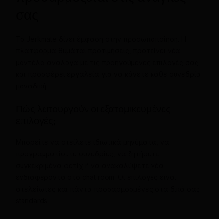
σας
Το Jerkmate δίνει έμφαση στην προσωποποίηση. Η
πλατφόρμα θυμάται προτιμήσεις, προτείνει νέα
μοντέλα ανάλογα με τις προηγούμενες επιλογές σας
και προσφέρει εργαλεία για να κάνετε κάθε συνεδρία
μοναδική.
Πώς λειτουργούν οι εξατομικευμένες
επιλογές;
Μπορείτε να στείλετε ιδιωτικά μηνύματα, να
προγραμματίσετε συνεδρίες, να ζητήσετε
συγκεκριμένα φετίχ ή να ανακαλύψετε νέα
ενδιαφέροντα στο chat room. Οι επιλογές είναι
ατελείωτες και πάντα προσαρμοσμένες στα δικά σας
standards.