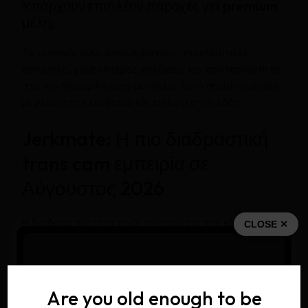
Υπάρχουν επιπλέον παροχές για premium
μέλη;
Τα premium μέλη απολαμβάνουν αποκλειστικές
εκπομπές, χαμηλότερες χρεώσεις και προτεραιότητα
στα πιο δημοφιλή trans μοντέλα. Αυτό σημαίνει ακόμη
μεγαλύτερη ελευθερία και επιλογές για εσάς.
Jerkmate: Η πιο διαδραστική
trans cam εμπειρία σε
Αύγουστος 2026
Η διαδραστικότητα είναι το στοιχείο που κάνει το
CLOSE ✕
Jerkmate να ξεχωρίζει. Δε μιλάμε απλώς για μια
παραδοσιακή παρακολούθηση βίντεο, αλλά για μια
πραγματική επαφή με τα trans μοντέλα, όπου μπορείτε
να συμμετέχετε ενεργά στη δράση.
Are you old enough to be