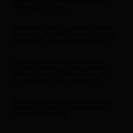
cam trans με ζωντανή συνομιλία και
ενήλικες παραστάσεις
Flirt4Free – Μεγάλος ιστότοπος trans
cam με μεγάλη ποικιλία μοντέλων, σέξι
παραστάσεις και ζωντανά HD βίντεο
LiveJasmin – Premium trans cam
ιστότοπος με επαγγελματίες μοντέλα,
αποκλειστικές εκπτώσεις και υψηλής
ποιότητας ιδιωτικές παραστάσεις
Chaturbate – Δωρεάν ιστότοπος cam
trans με HD ζωντανή ροή και χιλιάδες
trans μοντέλα online