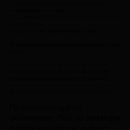
2. Συμπληρώστε το διαδραστικό quiz για να δείτε
εξατομικευμένες προτάσεις.
3. Περιηγηθείτε στα live cams και επιλέξτε το μοντέλο
που σας εμπνέει.
4. Ξεκινήστε chat ή ιδιωτική συνεδρία άμεσα.
Τι χαρακτηριστικά προσφέρουν οι
live trans
cams
;
Οι trans cam models του Jerkmate είναι έμπειρες,
επικοινωνιακές και έτοιμες να εκπληρώσουν κάθε
επιθυμία σας σε πραγματικό χρόνο. Μπορείτε να
ζητήσετε custom shows, cam2cam εμπειρίες ή ακόμα
και να συζητήσετε τα φετίχ σας με διακριτικότητα.
Προσωποποιημένες
συναντήσεις: Πώς το Jerkmate
προσαρμόζεται στις ανάγκες