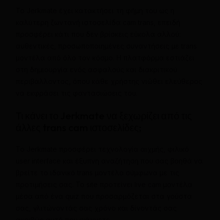
Το Jerkmate έχει κατακτήσει τη φήμη του ως η
καλύτερη ζωντανή ιστοσελίδα cam trans, επειδή
προσφέρει κάτι που δεν βρίσκεις εύκολα αλλού:
αυθεντικές, προσωποποιημένες συναντήσεις με trans
μοντέλα από όλο τον κόσμο. Η πλατφόρμα εστιάζει
στη δημιουργία ενός ασφαλούς και διακριτικού
περιβάλλοντος, όπου κάθε χρήστης νιώθει ελεύθερος
να εκφράσει τις φαντασιώσεις του.
Τι κάνει το Jerkmate να ξεχωρίζει από τις
άλλες trans cam ιστοσελίδες;
Το Jerkmate προσφέρει τεχνολογία αιχμής, φιλικό
user interface και έξυπνη αναζήτηση που σας βοηθά να
βρείτε το ιδανικό trans μοντέλο σύμφωνα με τις
προτιμήσεις σας. Το site προτείνει live cam μοντέλα
μέσα από ένα quiz που προσαρμόζεται στα γούστα
σας, γλιτώνοντάς σας χρόνο και δίνοντάς σας
ακριβώς αυτό που ψάχνετε.