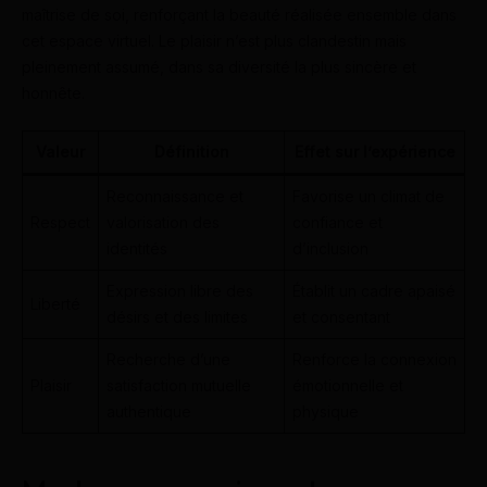
maîtrise de soi, renforçant la beauté réalisée ensemble dans
cet espace virtuel. Le plaisir n’est plus clandestin mais
pleinement assumé, dans sa diversité la plus sincère et
honnête.
Valeur
Définition
Effet sur l’expérience
Reconnaissance et
Favorise un climat de
Respect
valorisation des
confiance et
identités
d’inclusion
Expression libre des
Établit un cadre apaisé
Liberté
désirs et des limites
et consentant
Recherche d’une
Renforce la connexion
Plaisir
satisfaction mutuelle
émotionnelle et
authentique
physique