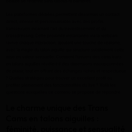
beauté se redéfinit sans tabous ni barrières.
Les plateformes dédiées permettent désormais un contact
direct, intense et personnalisable avec des profils
transsexuels incarnant l’art du travestissement et du
crossdressing. Cette proximité instantanée via la webcam
ravive chaque interaction, ajoutant une touche de réalisme,
avec la magie du talon aiguille qui structure subtilement cette
mise en valeur sensuelle. Comment l’univers des cams trans
en talons aiguilles révèle-t-il des dimensions insoupçonnées
de plaisir, tout en offrant des échanges riches et respectueux
? Quelles stratégies pour trouver un excellent profil ou
profiter pleinement des fonctionnalités du live ? Voilà les
questions auxquelles ce contenu se propose de répondre.
Le charme unique des Trans
Cams en talons aiguilles :
féminité, puissance et sensualité