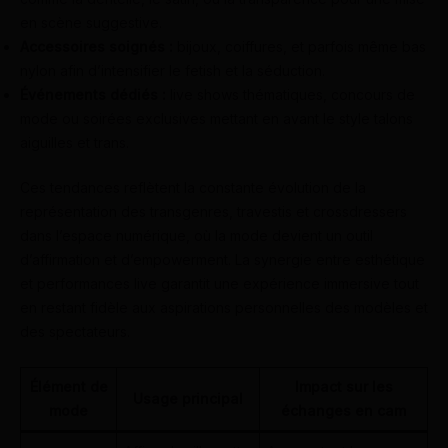
en scène suggestive.
Accessoires soignés :
bijoux, coiffures, et parfois même bas
nylon afin d’intensifier le fetish et la séduction.
Événements dédiés :
live shows thématiques, concours de
mode ou soirées exclusives mettant en avant le style talons
aiguilles et trans.
Ces tendances reflètent la constante évolution de la
représentation des transgenres, travestis et crossdressers
dans l’espace numérique, où la mode devient un outil
d’affirmation et d’empowerment. La synergie entre esthétique
et performances live garantit une expérience immersive tout
en restant fidèle aux aspirations personnelles des modèles et
des spectateurs.
Élément de
Impact sur les
Usage principal
mode
échanges en cam