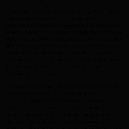
L’univers des trans en cam live, où talons aiguilles et lingerie
raffinée créent un décor parfait, dévoile une osmose
captivante entre féminité assumée et énergie charnelle. Ces
femmes, souvent transgenres ou travesties, transcendent les
clichés avec un charme sincère, propulsé par leur capacité à
allier élégance et force sensuelle. Le choix des talons hauts,
notamment ceux aux talons aiguilles mythiques, accentue
leurs silhouettes, étire leurs jambes et sublime leur démarche,
faisant vibrer l’écran comme si l’on était face à une
performance live exclusive.
Les sessions en webcam ajoutent une dimension authentique
: la spontanéité des réactions, les échanges directs et le
sentiment d’intimité renforcée par la présence visuelle et
sonore. La proximité ainsi créée offre un réalisme rare, où
chaque mouvement de talon ou détail de lingerie devient un
message, un langage secret entre le diffuseur et son
audience. Cette interaction nourrit un univers où la puissance