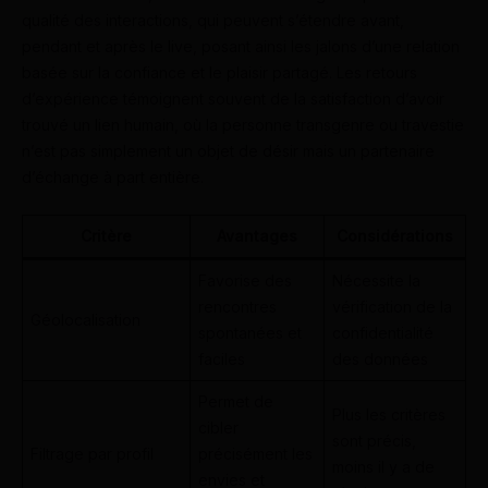
qualité des interactions, qui peuvent s’étendre avant,
pendant et après le live, posant ainsi les jalons d’une relation
basée sur la confiance et le plaisir partagé. Les retours
d’expérience témoignent souvent de la satisfaction d’avoir
trouvé un lien humain, où la personne transgenre ou travestie
n’est pas simplement un objet de désir mais un partenaire
d’échange à part entière.
Critère
Avantages
Considérations
Favorise des
Nécessite la
rencontres
vérification de la
Géolocalisation
spontanées et
confidentialité
faciles
des données
Permet de
Plus les critères
cibler
sont précis,
Filtrage par profil
précisément les
moins il y a de
envies et