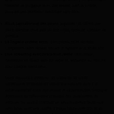
féminine se conjugue avec des envies, parfois torride,
assurant une excitation immédiate sans filtre.
Atout sensationnel des talons aiguilles :
ils offrent une
allure élancée et un port de tête royal, symbole iconique de
glamour.
La lingerie comme écrin :
transparences et dentelle
complètent l’effet désiré, attisant le mystère et la séduction.
Live streaming avec interaction réelle :
discussion,
demandes en direct, jeux de regards, ambiance sur mesure
pour chaque spectateur.
Cette capacité à combiner les éléments de mode,
accessoires et beauté de manière si naturelle illustre le
mélange parfait entre dynamisme et séduction. Elle témoigne
également du raffinement croissant des plateformes de
webcam qui savent proposer un environnement technique
sans faille, avec une qualité d’image haute définition et un