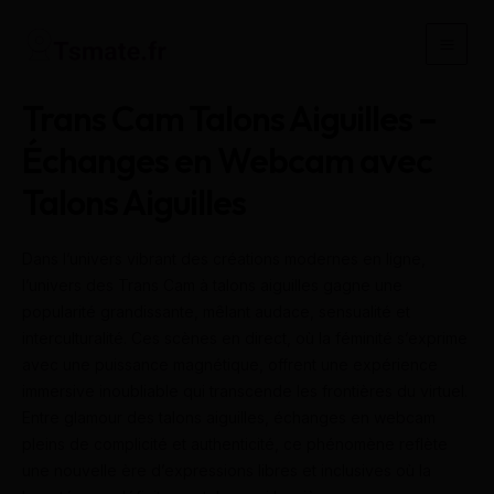
Aller
au
Main
contenu
Men
Trans Cam Talons Aiguilles –
Échanges en Webcam avec
Talons Aiguilles
Dans l’univers vibrant des créations modernes en ligne,
l’univers des Trans Cam à talons aiguilles gagne une
popularité grandissante, mêlant audace, sensualité et
interculturalité. Ces scènes en direct, où la féminité s’exprime
avec une puissance magnétique, offrent une expérience
immersive inoubliable qui transcende les frontières du virtuel.
Entre glamour des talons aiguilles, échanges en webcam
pleins de complicité et authenticité, ce phénomène reflète
une nouvelle ère d’expressions libres et inclusives où la