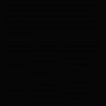
la mise en valeur des talons aiguilles en webcam devient un
jeu raffinée mêlant mode et séduction. Rassurer les
utilisateurs sur leur discrétion est aussi un point crucial, car
maintenir l’anonymat, protéger les données personnelles et
garantir un espace sûr participent pleinement à l’acceptation
et au plaisir partagé.
Fonctionnalité
Description
Avantage principal
Recherche
Gain de temps et
personnalisée par
Filtres avancés
précision dans la
critères
sélection
spécifiques
Permet une
Programmation
organisation et
Calendriers
des sessions
anticipation des
selon disponibilité
rencontres