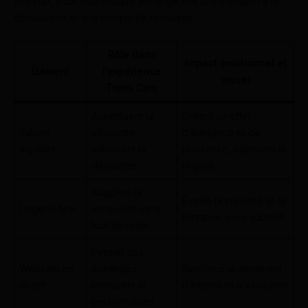
son clair, pour que chaque échange soit une invitation à la
découverte et à la complicité sensuelle.
Rôle dans
Impact émotionnel et
Élément
l’expérience
visuel
Trans Cam
Accentuent la
Créent un effet
Talons
silhouette,
d’élégance et de
aiguilles
valorisent la
puissance, captivent le
démarche
regard
Suggère la
Éveille la curiosité et la
Lingerie fine
sensualité sans
tentation avec subtilité
tout dévoiler
Permet des
Webcam en
échanges
Renforce le sentiment
direct
interactifs et
d’intimité et d’excitation
personnalisés