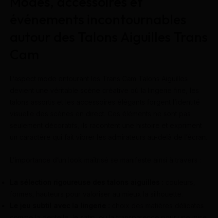
Modes, accessoires et
événements incontournables
autour des Talons Aiguilles Trans
Cam
L’aspect mode entourant les Trans Cam Talons Aiguilles
devient une véritable scène créative où la lingerie fine, les
talons assortis et les accessoires élégants forgent l’identité
visuelle des scènes en direct. Ces éléments ne sont pas
seulement décoratifs, ils racontent une histoire et expriment
un caractère qui fait vibrer les admirateurs au-delà de l’écran.
L’importance d’un look maîtrisé se manifeste ainsi à travers :
La sélection rigoureuse des talons aiguilles :
couleurs,
formes, hauteurs pour valoriser au mieux la silhouette.
Le jeu subtil avec la lingerie :
choix des matières délicates
comme la dentelle, le satin, ou la transparence pour une mise