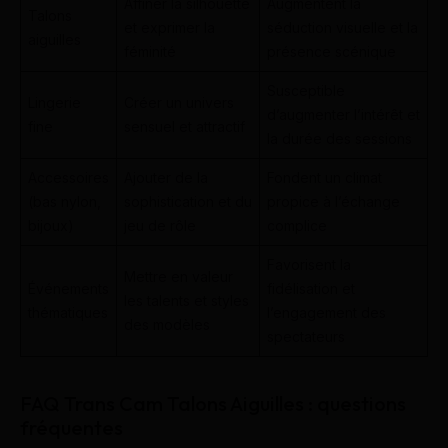
Affiner la silhouette
Augmentent la
Talons
et exprimer la
séduction visuelle et la
aiguilles
féminité
présence scénique
Susceptible
Lingerie
Créer un univers
d’augmenter l’intérêt et
fine
sensuel et attractif
la durée des sessions
Accessoires
Ajouter de la
Fondent un climat
(bas nylon,
sophistication et du
propice à l’échange
bijoux)
jeu de rôle
complice
Favorisent la
Mettre en valeur
Événements
fidélisation et
les talents et styles
thématiques
l’engagement des
des modèles
spectateurs
FAQ Trans Cam Talons Aiguilles : questions
fréquentes