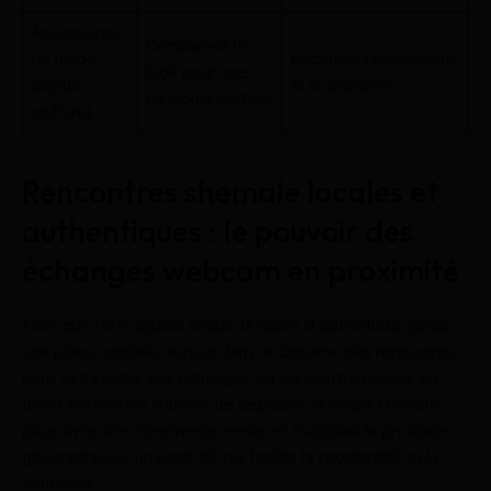
Accessoires
Complètent le
de mode
Amplifient l’authenticité
look pour une
(bijoux,
et le charisme
harmonie parfaite
coiffure)
Rencontres shemale locales et
authentiques : le pouvoir des
échanges webcam en proximité
Alors que l’ère digitale séduit, la quête d’authenticité garde
une place centrale, surtout dans le domaine des rencontres
trans et travestis. Les échanges via les cam transmises en
direct permettent souvent de dépasser la simple curiosité
pour vivre une connivence réelle en évoquant la proximité
géographique, un point clé qui facilite la spontanéité et la
confiance.