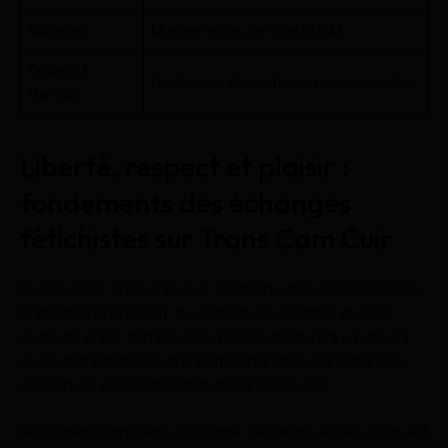
Masques
Mystère et jeu de rôle BDSM.
Colliers &
Dominance et soumission consensuelle.
Harnais
Liberté, respect et plaisir :
fondements des échanges
fétichistes sur Trans Cam Cuir
Au cœur des Trans Cam Cuir, l’esprit qui prévaut est celui de
la liberté d’expression, du respect des identités et de la
quête de plaisir partagé. Ces valeurs structurent un univers
où les fantasmatiques prennent corps dans des échanges
numériques profondément humains et inclusifs.
Respecter l’autre dans son genre, ses limites et ses désirs est