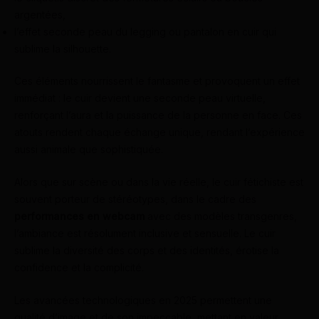
argentées,
l’effet seconde peau du legging ou pantalon en cuir qui
sublime la silhouette.
Ces éléments nourrissent le fantasme et provoquent un effet
immédiat : le cuir devient une seconde peau virtuelle,
renforçant l’aura et la puissance de la personne en face. Ces
atouts rendent chaque échange unique, rendant l’expérience
aussi animale que sophistiquée.
Alors que sur scène ou dans la vie réelle, le cuir fétichiste est
souvent porteur de stéréotypes, dans le cadre des
performances en webcam
avec des modèles transgenres,
l’ambiance est résolument inclusive et sensuelle. Le cuir
sublime la diversité des corps et des identités, érotise la
confidence et la complicité.
Les avancées technologiques en 2025 permettent une
qualité d’image et de son impeccable, mettant en valeur