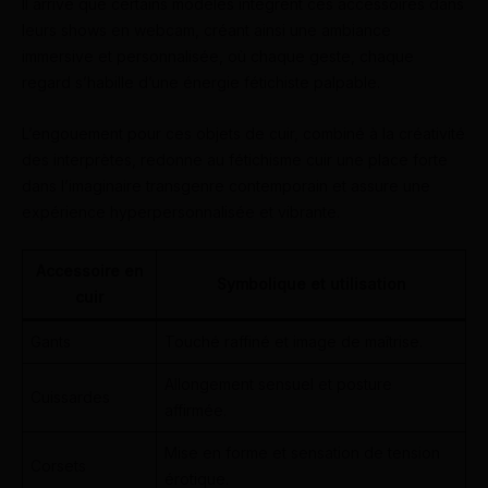
Il arrive que certains modèles intègrent ces accessoires dans
leurs shows en webcam, créant ainsi une ambiance
immersive et personnalisée, où chaque geste, chaque
regard s’habille d’une énergie fétichiste palpable.
L’engouement pour ces objets de cuir, combiné à la créativité
des interprètes, redonne au fétichisme cuir une place forte
dans l’imaginaire transgenre contemporain et assure une
expérience hyperpersonnalisée et vibrante.
Accessoire en
Symbolique et utilisation
cuir
Gants
Touché raffiné et image de maîtrise.
Allongement sensuel et posture
Cuissardes
affirmée.
Mise en forme et sensation de tension
Corsets
érotique.