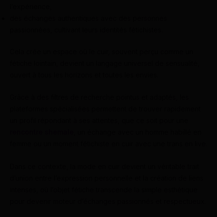
l’expérience,
des échanges authentiques avec des personnes
passionnées, cultivant leurs identités fétichistes.
Cela crée un espace où le cuir, souvent perçu comme un
fétiche lointain, devient un langage universel de sensualité,
ouvert à tous les horizons et toutes les envies.
Grâce à des filtres de recherche pointus et adaptés, les
plateformes spécialisées permettent de trouver rapidement
un profil répondant à ses attentes, que ce soit pour une
rencontre shemale
, un échange avec un homme habillé en
femme ou un moment fétichiste en cuir avec une trans en live.
Dans ce contexte, la mode en cuir devient un véritable trait
d’union entre l’expression personnelle et la création de liens
intenses, où l’objet fétiche transcende la simple esthétique
pour devenir moteur d’échanges passionnés et respectueux.