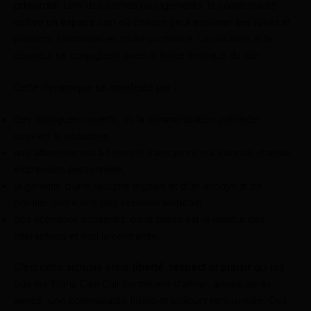
primordial. Loin des clichés ou jugements, la communauté
cultive un espace sain où chacun peut explorer ses folies et
passions fétichistes en toute confiance. La sincérité et la
douceur se conjuguent avec la force érotique du cuir.
Cette dynamique se manifeste par :
des dialogues ouverts, où la communication précède
souvent la séduction,
une attentiveness à l’identité transgenre qui valorise chaque
expression personnelle,
la garantie d’une sécurité digitale et d’un anonymat de
premier ordre lors des sessions webcam,
des scénarios consentis, où le plaisir est le moteur des
interactions et non la contrainte.
C’est cette alchimie entre
liberté
,
respect
et
plaisir
qui fait
que les Trans Cam Cuir continuent d’attirer, année après
année, une communauté fidèle et toujours renouvelée. Ces