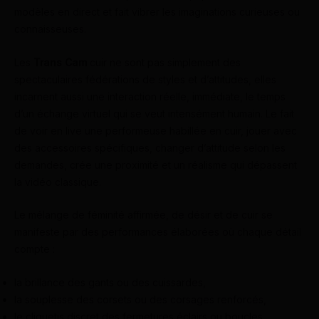
modèles en direct et fait vibrer les imaginations curieuses ou
connaisseuses.
Les
Trans Cam
cuir ne sont pas simplement des
spectaculaires fédérations de styles et d’attitudes, elles
incarnent aussi une interaction réelle, immédiate, le temps
d’un échange virtuel qui se veut intensément humain. Le fait
de voir en live une performeuse habillée en cuir, jouer avec
des accessoires spécifiques, changer d’attitude selon les
demandes, crée une proximité et un réalisme qui dépassent
la vidéo classique.
Le mélange de féminité affirmée, de désir et de cuir se
manifeste par des performances élaborées où chaque détail
compte :
la brillance des gants ou des cuissardes,
la souplesse des corsets ou des corsages renforcés,
le cliquetis discret des fermetures éclairs ou boucles