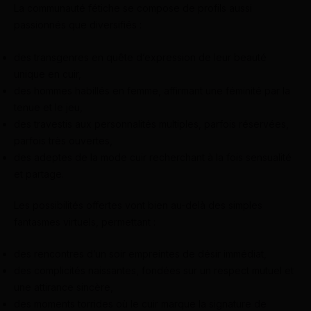
La communauté fétiche se compose de profils aussi
passionnés que diversifiés :
des transgenres en quête d’expression de leur beauté
unique en cuir,
des hommes habillés en femme, affirmant une féminité par la
tenue et le jeu,
des travestis aux personnalités multiples, parfois réservées,
parfois très ouvertes,
des adeptes de la mode cuir recherchant à la fois sensualité
et partage.
Les possibilités offertes vont bien au-delà des simples
fantasmes virtuels, permettant :
des rencontres d’un soir empreintes de désir immédiat,
des complicités naissantes, fondées sur un respect mutuel et
une attirance sincère,
des moments torrides où le cuir marque la signature de