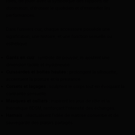
rôles, de jouer avec la symbolique des rapports de
domination, d’érotiser le quotidien et d’intensifier les
performances.
Dans l’univers cuir, chaque accessoire possède une
signification, une histoire, et une fonction sexuelle ou
esthétique :
Gants en cuir
: symbole de pouvoir, ils ajoutent une
dimension tactile et mystérieuse.
Cuissardes et bottes hautes
: prolongent la silhouette,
accentuent la posture et la prestance.
Corsets et laçages
: sculptent le corps tout en évoquant la
contrainte sensuelle.
Masques et colliers
: inspirent les jeux de rôle et la
thématique BDSM, renforçant l’intensité des échanges.
Harnais
: réactualisent l’idée de maitrise consentie et de
sauvegarde des plaisirs partagés.