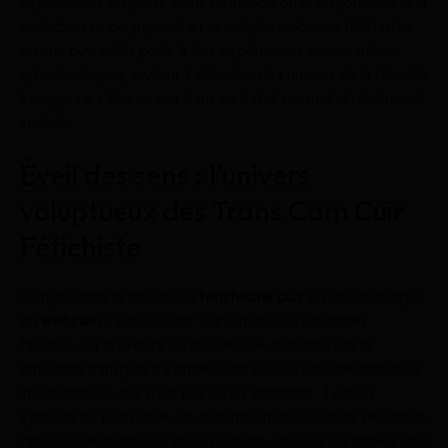
explorateurs du plaisir. Dans un monde où la disponibilité et la
séduction se conjuguent au virtuel, les webcams fétichistes
en cuir ouvrent la porte à des expériences aussi variées
qu’authentiques, invitant à dénicher des univers où la féminité
transgenre s’allie au cuir dans un ballet sensuel et résolument
inclusif.
Éveil des sens : l’univers
voluptueux des Trans Cam Cuir
Fétichiste
Plonger dans le monde du
fétichisme cuir
via des échanges
en
webcam
c’est accéder à un univers aux multiples
facettes, où la texture du cuir, le look audacieux et la
silhouette transgenre s’entrelacent pour créer une ambiance
inoubliable. Le cuir n’est pas qu’un vêtement : il est un
symbole de puissance, de domination douce et de séduction
raffinée. Ce matériau capte la lumière, épouse les formes des