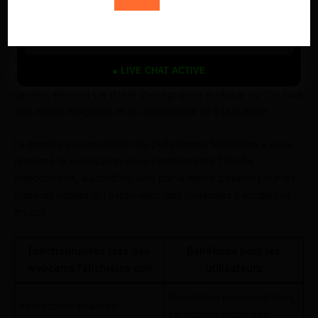
personnalisées, échanges verbaux et sensoriels.
Les modèles transgenres en cuir exploitent ces options pour
créer des shows uniques et adaptés aux désirs des
● LIVE CHAT ACTIVE
spectateurs. Le cuir ne se contente pas d’habiller mais
devient élément clé d’une chorégraphie érotique où l’on joue
des zones érogènes et du symbolisme lié à la matière.
La montée en popularité des plateformes fétichistes a aussi
renforcé la valorisation de la
communauté fétiche
francophone, aujourd’hui unie par la même passion pour les
matières nobles et l’exploration des fantasmes transgenres
en cuir.
Fonctionnalités clés des
Bénéfices pour les
webcams fétichistes cuir
utilisateurs
Demandes personnalisées,
Interactivité avancée
sensations amplifiées.