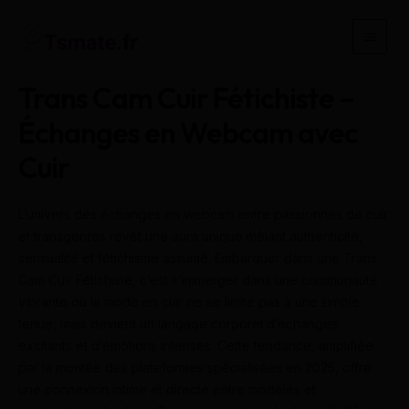
Aller
au
Main
contenu
Men
Trans Cam Cuir Fétichiste –
Échanges en Webcam avec
Cuir
L’univers des échanges en webcam entre passionnés de cuir
et transgenres revêt une aura unique mêlant authenticité,
sensualité et fétichisme assumé. Embarquer dans une Trans
Cam Cuir Fétichiste, c’est s’immerger dans une communauté
vibrante où la mode en cuir ne se limite pas à une simple
tenue, mais devient un langage corporel d’échanges
excitants et d’émotions intenses. Cette tendance, amplifiée
par la montée des plateformes spécialisées en 2025, offre
une connexion intime et directe entre modèles et