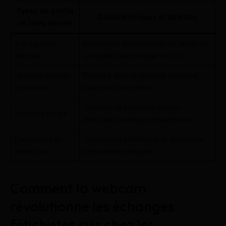
Types de profils
Caractéristiques et attentes
et leurs envies
Transgenres
Recherche d’expression de soi et de
affirmés
sensualité authentique en cuir.
Hommes habillés
Plongée dans la féminité assumée,
en femme
plaisir social et intime.
Curiosité et expérimentations
Travestis divers
fétichistes, partage d’expérience.
Passionnés de
Valorisation esthétique et stimulation
mode cuir
sensorielle partagée.
Comment la webcam
révolutionne les échanges
fétichistes cuir chez les