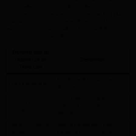
chaque reflet et chaque respiration. Cette immersion
interactive innovante rend les sessions webcam bien plus
qu’un simple moment voyeur, elles deviennent un terrain de
jeux érotiques, où la disponibilité et la spontanéité génèrent
une tension sensuelle palpable.
Éléments clés du
charme cuir en
Description
Trans Cam
La brillance et la souplesse du cuir
Texture et apparence
attire l’œil et excite les sens.
Gants, bottes, cuissardes, corsets
Accessoires
renforcent la symbolique
spécifiques
fétichiste.
Expression féminine
Alliance parfaite entre style,
transgenre
identité et pouvoir érotique.