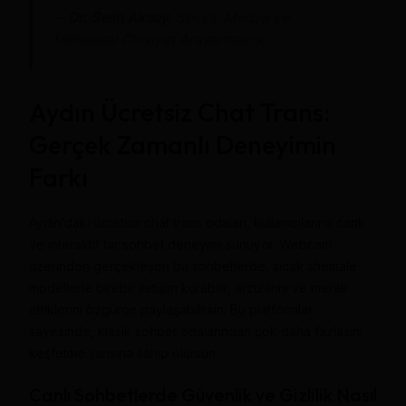
—
Dr. Selin Aksoy
, Sosyal Medya ve
Toplumsal Cinsiyet Araştırmacısı
Aydın Ücretsiz Chat Trans:
Gerçek Zamanlı Deneyimin
Farkı
Aydın’daki ücretsiz chat trans odaları, kullanıcılarına canlı
ve interaktif bir sohbet deneyimi sunuyor. Webcam
üzerinden gerçekleşen bu sohbetlerde, sıcak shemale
modellerle birebir iletişim kurabilir, arzularını ve merak
ettiklerini özgürce paylaşabilirsin. Bu platformlar
sayesinde, klasik sohbet odalarından çok daha fazlasını
keşfetme şansına sahip olursun.
Canlı Sohbetlerde Güvenlik ve Gizlilik Nasıl