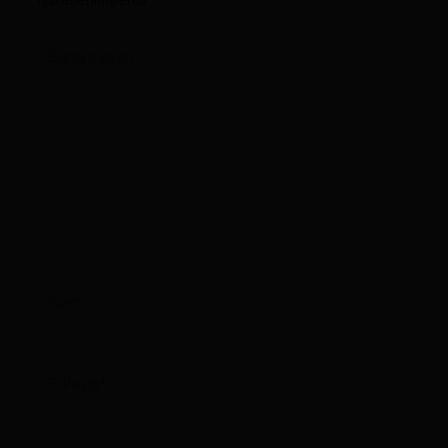
Buraya
yazın..
İsim*
E-
Posta*