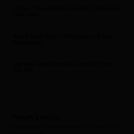
Hatay Trans Sohbet Ücretsiz: Webcam
Shemales
Bursa Sıcak Trans Webcam: Live Sex
Kameralar
Manisa Canlı Shemale Sohbet: Trans
Sex HD
Yorum bırakın
E-posta adresiniz yayınlanmayacak.
Gerekli alanlar
*
ile
işaretlenmişlerdir