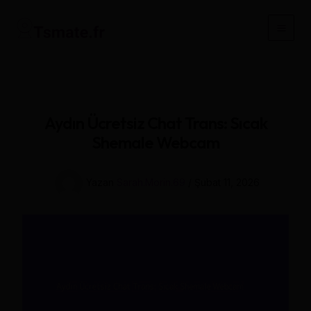
İçeriğe
atla
Main
Men
Aydın Ücretsiz Chat Trans: Sıcak
Shemale Webcam
Yazan
Sarah.Morin.69
/
Şubat 11, 2026