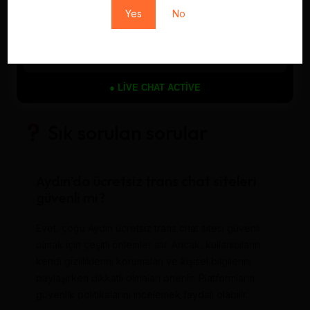
Uyum
Yes
No
İster masaüstü ister mobil cihazla giriş yap, sitelerin
altyapısı her platforma uyumlu olacak şekilde
tasarlanmıştır. Böylece, nerede olursan ol Aydın trans chat
● LIVE CHAT ACTIVE
topluluğuna erişmen mümkün.
Sık sorulan sorular
Aydın’da ücretsiz trans chat siteleri
güvenli mi?
Evet, çoğu Aydın ücretsiz trans chat sitesi güvenli
olmak için çeşitli önlemler alır. Ancak, kullanıcıların
kendi gizliliklerini korumaları ve kişisel bilgilerini
paylaşırken dikkatli olmaları önerilir. Platformların
güvenlik politikalarını incelemek faydalı olabilir.