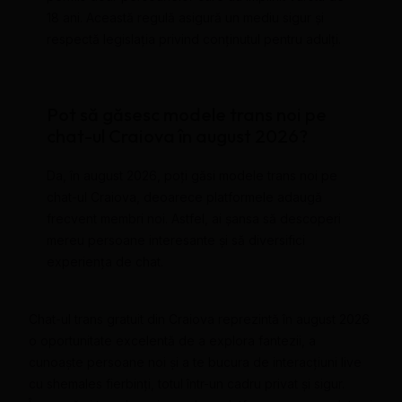
18 ani. Această regulă asigură un mediu sigur și
respectă legislația privind conținutul pentru adulți.
Pot să găsesc modele trans noi pe
chat-ul Craiova în august 2026?
Da, în august 2026, poți găsi modele trans noi pe
chat-ul Craiova, deoarece platformele adaugă
frecvent membri noi. Astfel, ai șansa să descoperi
mereu persoane interesante și să diversifici
experiența de chat.
Chat-ul trans gratuit din Craiova reprezintă în august 2026
o oportunitate excelentă de a explora fantezii, a
cunoaște persoane noi și a te bucura de interacțiuni live
cu shemales fierbinți, totul într-un cadru privat și sigur.