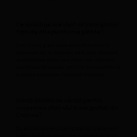
Ce avantaje are chat-ul trans gratuit
față de alte platforme plătite?
Chat-ul trans gratuit oferă acces fără costuri la
conversații live cu persoane trans, spre deosebire
de platformele plătite care impun taxe. Utilizatorii
beneficiază de libertate, anonimat și posibilitatea de
a explora comunitatea fără riscuri financiare.
Există limitări de vârstă pentru
accesarea chat-ului trans gratuit din
Craiova?
Da, accesul la chat-ul trans gratuit din Craiova este
permis doar persoanelor care au împlinit vârsta de