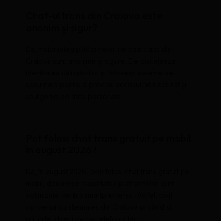
Chat-ul trans din Craiova este
anonim și sigur?
Da, majoritatea platformelor de chat trans din
Craiova sunt anonime și sigure. Ele protejează
identitatea utilizatorilor și folosesc sisteme de
securitate pentru a preveni accesul neautorizat și
scurgerile de date personale.
Pot folosi chat trans gratuit pe mobil
în august 2026?
Da, în august 2026, poți folosi chat trans gratuit pe
mobil, deoarece majoritatea platformelor sunt
optimizate pentru smartphone-uri. Astfel, poți
conversa cu shemales din Craiova oricând și
oriunde, direct de pe telefonul tău.