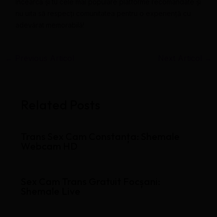
Încearcă și tu cele mai populare platforme recomandate și
nu uita să respecți comunitatea pentru o experiență cu
adevărat memorabilă!
←
Previous Articol
Next Articol
→
Related Posts
Trans Sex Cam Constanța: Shemale
Webcam HD
Sex Cam Trans Gratuit Focșani:
Shemale Live