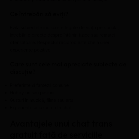
Ce întrebări să eviți?
Evita subiectele indiscrete legate de viața personală,
întrebările directe despre întâlniri fizice sau remarci
ofensatoare. Respectul reciproc este cheia unei
experiențe pozitive.
Care sunt cele mai apreciate subiecte de
discuție?
Preferințe și fantezii comune
Hobby-uri sau pasiuni
Gusturi în muzică, filme sau artă
Experiențe amuzante din chat
Avantajele unui chat trans
gratuit față de serviciile