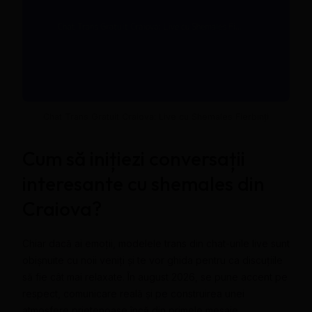
Chat Trans Gratuit Craiova: Live cu Shemales Fierbinți
Cum să inițiezi conversații
interesante cu shemales din
Craiova?
Chiar dacă ai emoții, modelele trans din chat-urile live sunt
obișnuite cu noii veniți și te vor ghida pentru ca discuțiile
să fie cât mai relaxate. În august 2026, se pune accent pe
respect, comunicare reală și pe construirea unei
atmosfere prietenoase încă din primele mesaje.