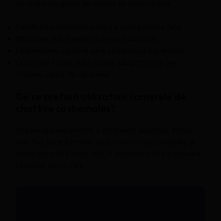
Un chat trans gratuit de calitate se remarcă prin:
Certificarea modelelor pentru a evita profilele false
Moderare activă pentru a preveni abuzurile
Fără reclame agresive care să întrerupă experiența
Opțiuni de filtrare după locație sau preferințe (ex:
Craiova, vârstă, tip de show)
De ce preferă utilizatorii camerele de
chat live cu shemales?
Streamingul live permite o conexiune autentică, în timp
real. Poți pune întrebări, cere show-uri personalizate și
interacționa fără limite, totul în anonimat și fără presiunea
întâlnirilor față în față.