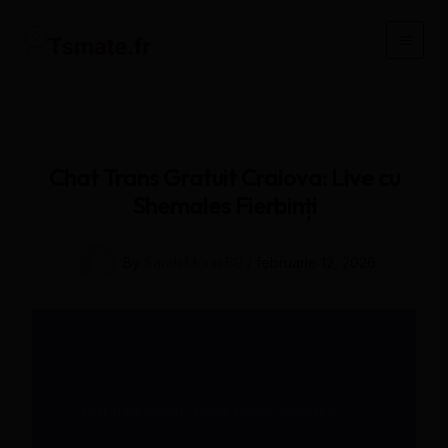
Skip
to
Main
content
Men
Chat Trans Gratuit Craiova: Live cu
Shemales Fierbinți
By
Sarah.Morin.69
/
februarie 12, 2026