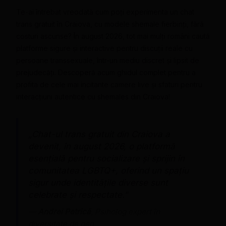
Te-ai întrebat vreodată cum poți experimenta un chat
trans gratuit în Craiova, cu modele shemale fierbinți, fără
costuri ascunse? În august 2026, tot mai mulți români caută
platforme sigure și interactive pentru discuții reale cu
persoane transsexuale, într-un mediu discret și lipsit de
prejudecăți. Descoperă acum ghidul complet pentru a
profita de cele mai incitante camere live și sfaturi pentru
interacțiuni autentice cu shemales din Craiova!
„Chat-ul trans gratuit din Craiova a
devenit, în august 2026, o platformă
esențială pentru socializare și sprijin în
comunitatea LGBTQ+, oferind un spațiu
sigur unde identitățile diverse sunt
celebrate și respectate.”
—
Andrei Petrică
, Psiholog expert în
diversitate de gen