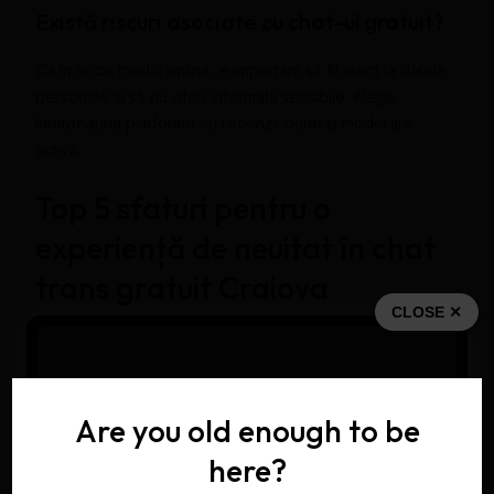
Există riscuri asociate cu chat-ul gratuit?
Ca în orice mediu online, e important să fii atent la datele
personale și să nu oferi informații sensibile. Alege
întotdeauna platforme cu recenzii bune și moderare
activă.
Top 5 sfaturi pentru o
experiență de neuitat în chat
trans gratuit Craiova
CLOSE ✕
Fie că ești la prima interacțiune sau deja cunoscut în
comunitate, câteva reguli simple îți pot transforma total
experiența:
Are you old enough to be
Fii politicos și sincer în conversații
here?
Nu insista pe subiecte sensibile