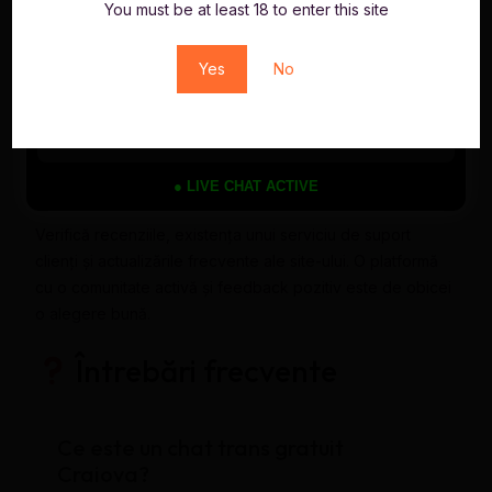
Respectă limitele impuse de modele
You must be at least 18 to enter this site
Folosește funcțiile de rating sau feedback pentru a ajuta
comunitatea
Yes
No
Profită de opțiunile de filtrare pentru a găsi exact ceea ce
cauți
Cum te asiguri că alegi o platformă
serioasă?
● LIVE CHAT ACTIVE
Verifică recenziile, existența unui serviciu de suport
clienți și actualizările frecvente ale site-ului. O platformă
cu o comunitate activă și feedback pozitiv este de obicei
o alegere bună.
Întrebări frecvente
Ce este un chat trans gratuit
Craiova?