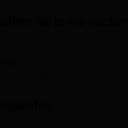
ofiter de la vie noctu
s d’ouverture et les éventuelles restrictions d’entrée. Certa
 places. N’oublie pas de te faire des amis, car la vie noctur
avira ?
 tu peux toujours opter pour un taxi ou un VTC. Pense aus
 amuse-toi !
equentes