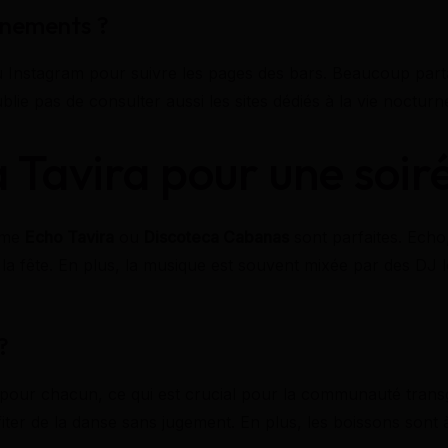
énements ?
Instagram pour suivre les pages des bars. Beaucoup parta
lie pas de consulter aussi les sites dédiés à la vie nocturn
 Tavira pour une soir
omme
Echo Tavira
ou
Discoteca Cabanas
sont parfaites. Echo
re la fête. En plus, la musique est souvent mixée par des DJ
?
ct pour chacun, ce qui est crucial pour la communauté tran
fiter de la danse sans jugement. En plus, les boissons sont 