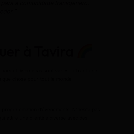
 para a comunidade transgênero.
edor.”
uer à Tavira
bars et discotecas sont variés, offrant une
uelque chose pour tout le monde.
sa programmation d’événements. N’hésite pas
qui attire une clientèle diverse avec des