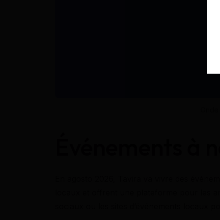
Onde 
Événements à ne
En agosto 2026, Tavira va vivre des événeme
locaux et offrent une plateforme pour les a
sociaux ou les sites d’événements locaux p