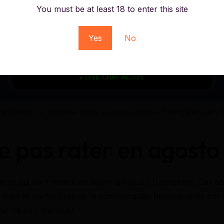
You must be at least 18 to enter this site
Yes
No
● LIVE CHAT ACTIVE
encontrar os melhores bares e casas noturnas Transgênero em T
 pas rater en agosto
nts qui vont mettre en avant la culture transgenre. Ces so
rtistes et performers de la communauté. Renseigne-toi sur 
our ne rien manquer.