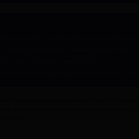
otecas transgênero em Tavira para uma noite inesquecível
 acontecer; fica atento às novidades em agosto 2026.
ro popular; não percas a vibe incrível!
rno com pistas de dança que vão fazer-te dançar a noite 
ulement connue pour ses plages et son histoire. C’est aussi 
à découvrir les meilleurs bars et maisons nocturnes transge
entremêlent.