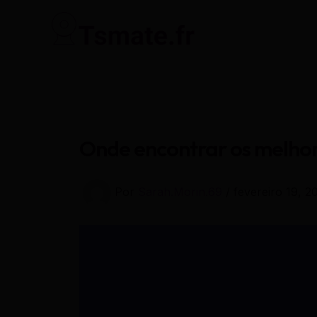
Ir
para
o
conteúdo
Onde encontrar os melhor
Por
Sarah.Morin.69
/
fevereiro 19, 2