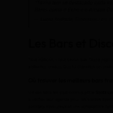
“Tavira tem se destacado cada ve
Bares como o Echo e o Arcada Coc
—
Lucas Andrade
, Especialista em V
Les Bars et Dis
Tout d’abord, il faut savoir que Tavira rego
ambiance unique. Que tu cherches un endroit
Où trouver les meilleurs bars tr
Un des bars les plus connus est le
Santa Lu
à vérifier leur agenda pour les soirées spéci
cocktails savoureux et une atmosphère festi