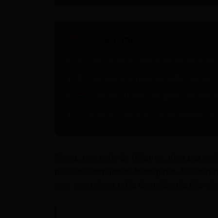
O essencial
Descobre os melhores bares e disc
Eventos e concertos estão sempre a
O Santa Lucia é um ponto de encont
O Echo Tavira é o novo espaço notu
Tavira, une perle de l’Algarve, n’est pas se
pour la communauté transgenre. Tu cherches 
vers les endroits où la diversité et la fête s’