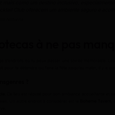
z mais como um destino inclusivo, especialmente
ktail Club oferecem um ambiente seguro e acolh
ida Noturna
cotecas à ne pas manq
rge d’endroits où tu peux passer une soirée mémorable. Les 
 pour te détendre ou faire la fête jusqu’au matin, il y a q
ansgenres ?
cia
. Ce lieu est réputé pour son ambiance accueillante et 
ales. Un autre endroit à considérer est le
Boheme Tavern
, 
ve.