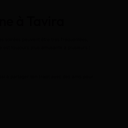
rne à Tavira
ines soirées peuvent être très fréquentées,
ne est toujours plus amusante à plusieurs !
si à partager ton trajet avec des amis pour