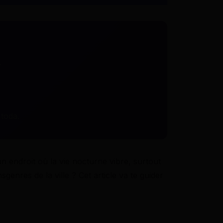
.
toda.
un endroit où la vie nocturne vibre, surtout
nres de la ville ? Cet article va te guider