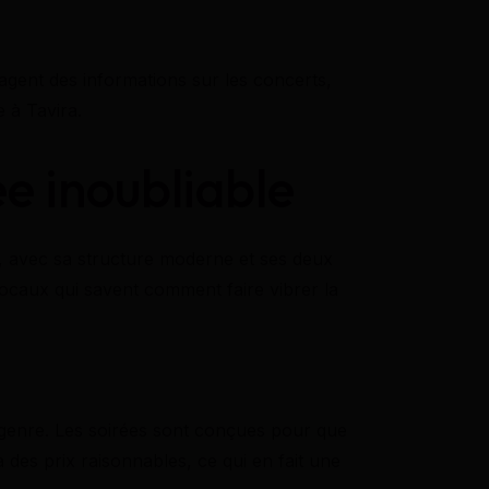
gent des informations sur les concerts,
e à Tavira.
ée inoubliable
, avec sa structure moderne et ses deux
 locaux qui savent comment faire vibrer la
sgenre. Les soirées sont conçues pour que
à des prix raisonnables, ce qui en fait une