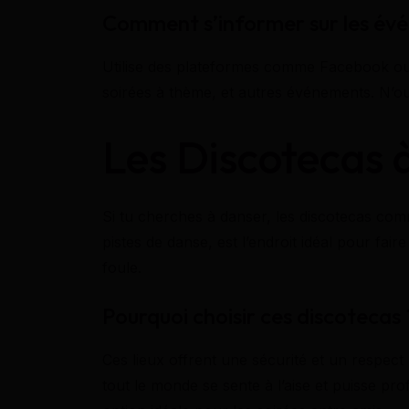
Comment s’informer sur les év
Utilise des plateformes comme Facebook ou 
soirées à thème, et autres événements. N’oub
Les Discotecas à
Si tu cherches à danser, les discotecas c
pistes de danse, est l’endroit idéal pour fai
foule.
Pourquoi choisir ces discotecas 
Ces lieux offrent une sécurité et un respe
tout le monde se sente à l’aise et puisse pro