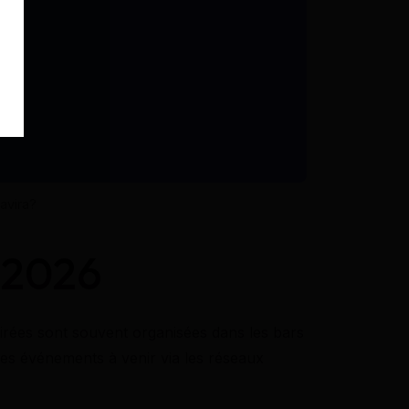
avira?
 2026
irées sont souvent organisées dans les bars
les événements à venir via les réseaux