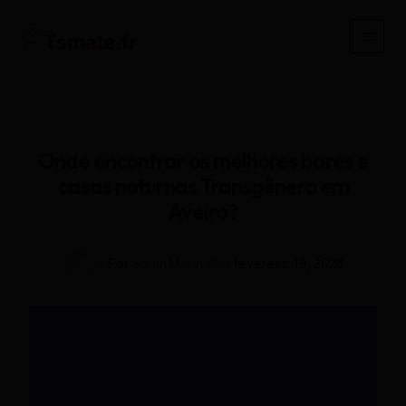
Ir
para
Main
o
conteúdo
Men
Onde encontrar os melhores bares e
casas noturnas Transgênero em
Aveiro?
Por
Sarah.Morin.69
/
fevereiro 19, 2026