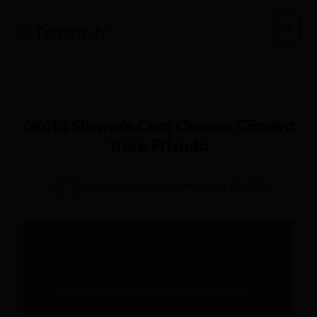
Ir
para
Main
o
conteúdo
Men
Grátis Shemale Chat Osasco: Câmera
Trans Privada
Por
Sarah.Morin.69
/
fevereiro 12, 2026