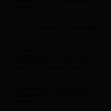
bieden een veilige ruimte voor ontmoeting en
uitwisseling.
Hoe vind ik de nieuwste transgender-
bars en clubs in Venlo?
Je kunt de nieuwste transgender-bars en clubs in
Venlo vinden via sociale media en lokale
evenementenpagina’s. Volg LGBTQ+-groepen op
platforms zoals Facebook en Instagram voor de
laatste updates en evenementen in augustus 2026.
Wat moet ik weten voordat ik een
transgender-bar of club in Venlo
bezoek?