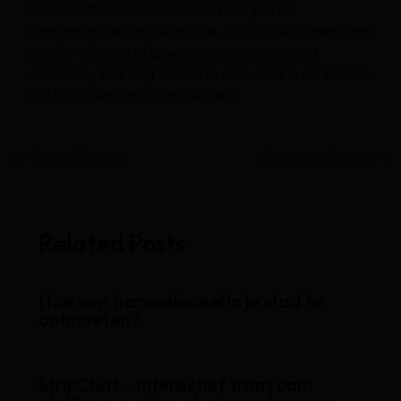
Venlo heeft zoveel te bieden als het gaat om
transgender-bars en nachtclubs. Of je nu wilt dansen, een
drankje wilt doen of gewoon nieuwe mensen wilt
ontmoeten, er is altijd wel iets te doen. Duik in de Venlose
LGBTQ+ scene en ontdek het zelf!
←
Vorige Bericht
Volgende Bericht
→
Related Posts
Hoe een transseksueel in je stad te
ontmoeten?
StripChat – Interactief trans cam