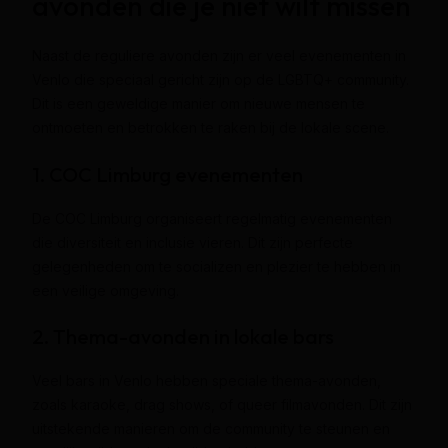
avonden die je niet wilt missen
Naast de reguliere avonden zijn er veel evenementen in
Venlo die speciaal gericht zijn op de LGBTQ+ community.
Dit is een geweldige manier om nieuwe mensen te
ontmoeten en betrokken te raken bij de lokale scene.
1. COC Limburg evenementen
De COC Limburg organiseert regelmatig evenementen
die diversiteit en inclusie vieren. Dit zijn perfecte
gelegenheden om te socializen en plezier te hebben in
een veilige omgeving.
2. Thema-avonden in lokale bars
Veel bars in Venlo hebben speciale thema-avonden,
zoals karaoke, drag shows, of queer filmavonden. Dit zijn
uitstekende manieren om de community te steunen en