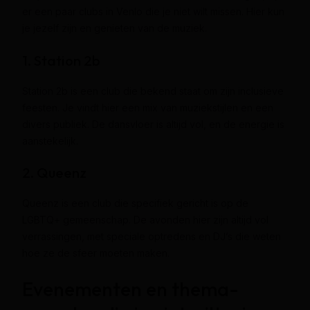
er een paar clubs in Venlo die je niet wilt missen. Hier kun
je jezelf zijn en genieten van de muziek.
1. Station 2b
Station 2b is een club die bekend staat om zijn inclusieve
feesten. Je vindt hier een mix van muziekstijlen en een
divers publiek. De dansvloer is altijd vol, en de energie is
aanstekelijk.
2. Queenz
Queenz is een club die specifiek gericht is op de
LGBTQ+ gemeenschap. De avonden hier zijn altijd vol
verrassingen, met speciale optredens en DJ’s die weten
hoe ze de sfeer moeten maken.
Evenementen en thema-