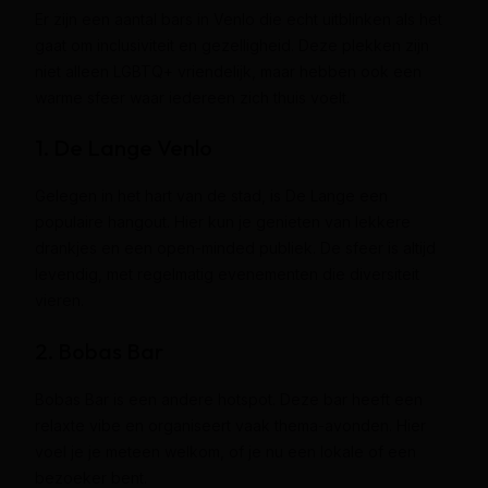
Er zijn een aantal bars in Venlo die echt uitblinken als het
gaat om inclusiviteit en gezelligheid. Deze plekken zijn
niet alleen LGBTQ+ vriendelijk, maar hebben ook een
warme sfeer waar iedereen zich thuis voelt.
1. De Lange Venlo
Gelegen in het hart van de stad, is De Lange een
populaire hangout. Hier kun je genieten van lekkere
drankjes en een open-minded publiek. De sfeer is altijd
levendig, met regelmatig evenementen die diversiteit
vieren.
2. Bobas Bar
Bobas Bar is een andere hotspot. Deze bar heeft een
relaxte vibe en organiseert vaak thema-avonden. Hier
voel je je meteen welkom, of je nu een lokale of een
bezoeker bent.