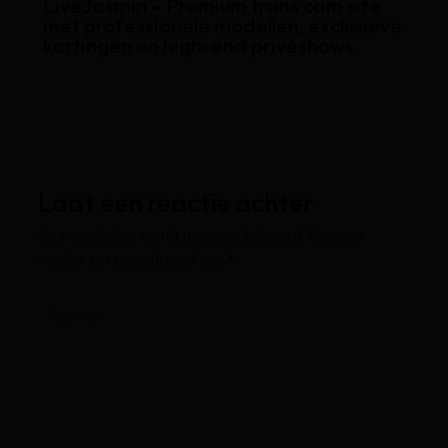
LiveJasmin – Premium trans cam site
met professionele modellen, exclusieve
kortingen en high-end privéshows
Laat een reactie achter
Je e-mailadres wordt niet gepubliceerd.
Vereiste
velden zijn gemarkeerd met
*
Typ
hier...