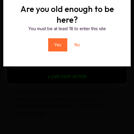
hun evenementen en specials aankondigen. Dit kan je
Are you old enough to be
helpen om op de hoogte te blijven van wat er gaande is
here?
en wat je niet wilt missen.
You must be at least 18 to enter this site
Veelgestelde vragen
Yes
No
Waar zijn de beste transgender-bars
in Venlo?
● LIVE CHAT ACTIVE
De beste transgender-bars in Venlo vind je in het
centrum, vooral rond de Markt. Deze plekken zijn
bekend om hun inclusieve sfeer en gezellige
ambiance. Ze organiseren vaak speciale
evenementen die gericht zijn op de LGBTQ+
gemeenschap.