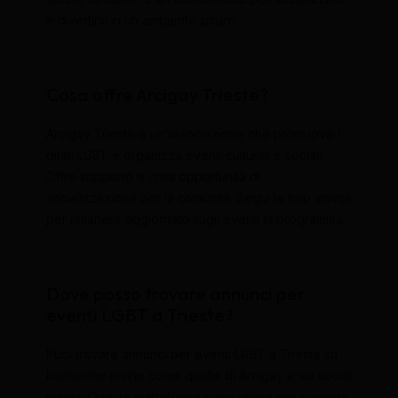
e divertirsi in un ambiente sicuro.
Cosa offre Arcigay Trieste?
Arcigay Trieste è un’associazione che promuove i
diritti LGBT e organizza eventi culturali e sociali.
Offre supporto e crea opportunità di
socializzazione per la comunità. Segui le loro attività
per rimanere aggiornato sugli eventi in programma.
Dove posso trovare annunci per
eventi LGBT a Trieste?
Puoi trovare annunci per eventi LGBT a Trieste su
bacheche online come quelle di Arcigay e sui social
media. Queste piattaforme sono ottime per scoprire