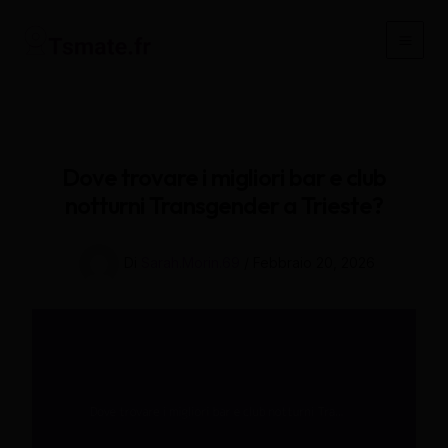
Vai
al
Main
contenuto
Men
Dove trovare i migliori bar e club
notturni Transgender a Trieste?
Di
Sarah.Morin.69
/
Febbraio 20, 2026