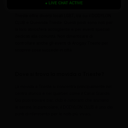
Quali sono i locali LGBT a Trieste?
● LIVE CHAT ACTIVE
Trieste offre diversi locali LGBT, tra cui il DODYLON
CLUB e Queerida Trieste. Questi posti sono noti per
la loro atmosfera accogliente e per eventi speciali
dedicati alla comunità. Non dimenticare di
controllare anche gli eventi di Arcigay Trieste per
scoprire cosa succede in città.
Dove si trova la movida a Trieste?
La movida a Trieste si concentra principalmente nel
centro storico e nei quartieri come il Canal Grande.
Qui puoi trovare bar, club e ristoranti che animano
le serate. In particolare, il DODYLON CLUB è uno dei
punti di riferimento per le notti più vivaci.