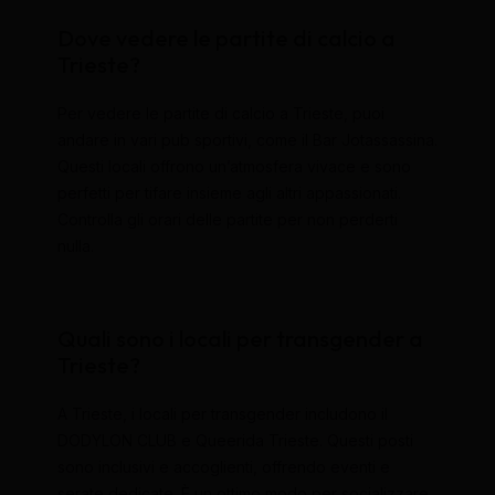
Dove vedere le partite di calcio a
Trieste?
Per vedere le partite di calcio a Trieste, puoi
andare in vari pub sportivi, come il Bar Jotassassina.
Questi locali offrono un’atmosfera vivace e sono
perfetti per tifare insieme agli altri appassionati.
Controlla gli orari delle partite per non perderti
nulla.
Quali sono i locali per transgender a
Trieste?
A Trieste, i locali per transgender includono il
DODYLON CLUB e Queerida Trieste. Questi posti
sono inclusivi e accoglienti, offrendo eventi e
serate dedicate. È un ottimo modo per socializzare