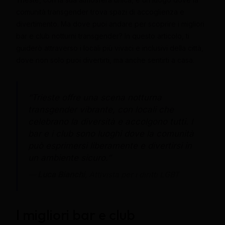
comunità transgender trova spazi di accoglienza e
divertimento. Ma dove puoi andare per scoprire i migliori
bar e club notturni transgender? In questo articolo, ti
guiderò attraverso i locali più vivaci e inclusivi della città,
dove non solo puoi divertirti, ma anche sentirti a casa.
“Trieste offre una scena notturna
transgender vibrante, con locali che
celebrano la diversità e accolgono tutti. I
bar e i club sono luoghi dove la comunità
può esprimersi liberamente e divertirsi in
un ambiente sicuro.”
—
Luca Bianchi
, Attivista per i diritti LGBT
I migliori bar e club