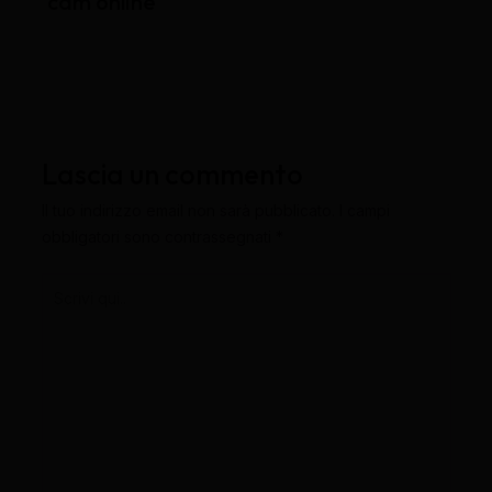
cam online
Lascia un commento
Il tuo indirizzo email non sarà pubblicato.
I campi
obbligatori sono contrassegnati
*
Scrivi
qui..