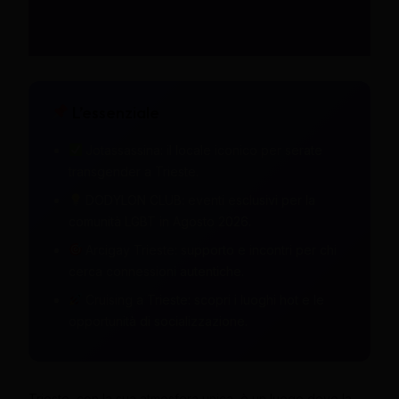
L’essenziale
Jotassassina: il locale iconico per serate
transgender a Trieste.
DODYLON CLUB: eventi esclusivi per la
comunità LGBT in Agosto 2026.
Arcigay Trieste: supporto e incontri per chi
cerca connessioni autentiche.
Cruising a Trieste: scopri i luoghi hot e le
opportunità di socializzazione.
Trieste, con la sua atmosfera unica, è un luogo dove la