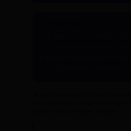
L’essenziale
Scopri i bar e club LGBTQ+ più cool
Trova locali accoglienti per la com
Eventi e serate imperdibili nel Agos
Luoghi ideali per socializzare e divert
Se sei a Firenze e cerchi un posto dove diverti
bar e club notturni transgender può sembrare
goderti la serata con gente fantastica.