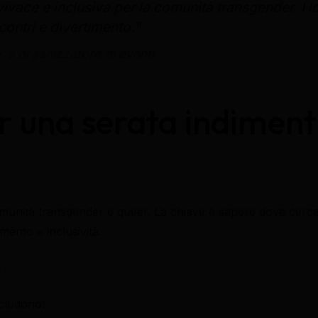
vivace e inclusiva per la comunità transgender. I l
ncontri e divertimento.”
+ e organizzatore di eventi
 una serata indimenti
omunità transgender e queer. La chiave è sapere dove cercare
ento e inclusività.
e
ncludono: