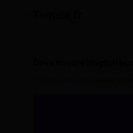
Vai
al
contenuto
Dove trovare i migliori ba
Di
Sarah.Morin.69
/
Febbraio 19, 202