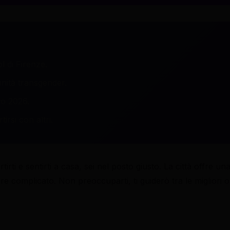
 di Firenze.
unità transgender.
to 2026.
irsi con altri.
rti e sentirti a casa, sei nel posto giusto. La città offre un
 complicato. Non preoccuparti, ti guiderò tra le migliori op