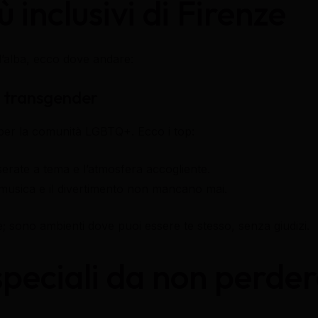
ù inclusivi di Firenze
ll’alba, ecco dove andare:
tà transgender
 per la comunità LGBTQ+. Ecco i top:
erate a tema e l’atmosfera accogliente.
 musica e il divertimento non mancano mai.
; sono ambienti dove puoi essere te stesso, senza giudizi.
speciali da non perde