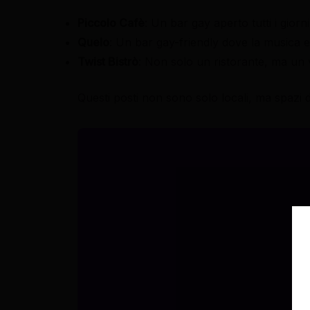
Piccolo Cafè
: Un bar gay aperto tutti i giorn
Quelo
: Un bar gay-friendly dove la musica e
Twist Bistrò
: Non solo un ristorante, ma un v
Questi posti non sono solo locali, ma spazi 