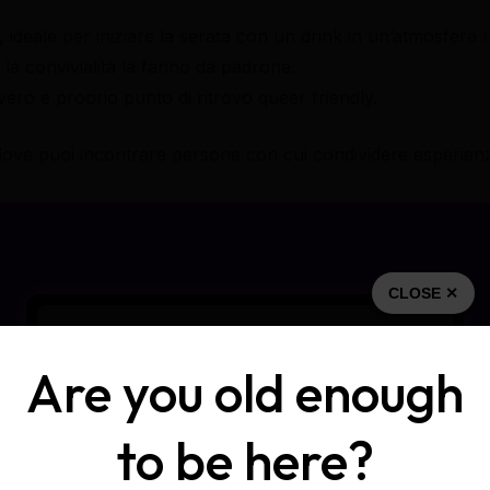
i, ideale per iniziare la serata con un drink in un’atmosfera r
 la convivialità la fanno da padrone.
ero e proprio punto di ritrovo queer friendly.
dove puoi incontrare persone con cui condividere esperienz
CLOSE ✕
Are you old enough
to be here?