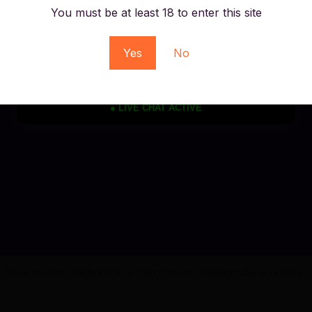
You must be at least 18 to enter this site
Yes
No
● LIVE CHAT ACTIVE
Dove trovare i migliori bar e club notturni Transgender a Firenze?