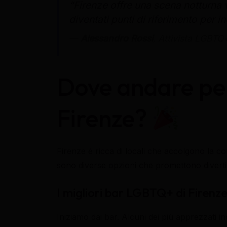
“Firenze offre una scena notturna 
diventati punti di riferimento per i
—
Alessandro Rossi
, Attivista LGBTQ
Dove andare per
Firenze?
Firenze è ricca di locali che accolgono la c
sono diverse opzioni che promettono divertim
I migliori bar LGBTQ+ di Firenz
Iniziamo dai bar. Alcuni dei più apprezzati i