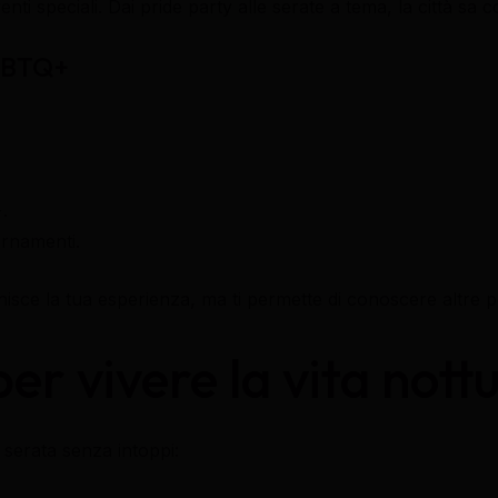
i speciali. Dai pride party alle serate a tema, la città sa co
LGBTQ+
.
iornamenti.
chisce la tua esperienza, ma ti permette di conoscere altre 
per vivere la vita not
 serata senza intoppi: