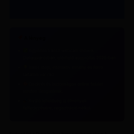
A lényeg
Ingyenes transz webcam show-k
Dunaújvárosban, elérhető augusztus 2026-ban.
Valós idejű, interaktív élmény és forró
tartalom vár rád.
Diszkrét és biztonságos online felület
minden látogatónak.
Kiváló lehetőség új élmények
felfedezésére, regisztráció nélkül.
Fedezd fel a Dunaújváros transz webcam show-k