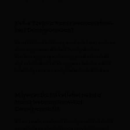
Kell-e fizetni a transz webcam show-
kért Dunaújvárosban?
Nem feltétlenül kell fizetni, mivel sok transz webcam
show ingyenesen elérhető Dunaújvárosban.
Azonban egyes speciális vagy privát műsorokért
díjat számíthatnak fel. Az ingyenes tartalom mellett
lehetőség van extra szolgáltatások vásárlására is.
Milyen eszközökkel lehet nézni a
transz webcam show-kat
Dunaújvárosból?
A transz webcam show-k Dunaújvárosból nézhetők
számítógépen, okostelefonon vagy tableten is. A