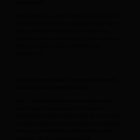
oldalain?
Igen, több transz webcam oldal kínál ingyenes forró
show-kat Dunaújvárosban. Általában regisztráció
után azonnal elérhetők ezek a műsorok, de
bizonyos exkluzív tartalmakhoz fizetés szükséges
lehet. Az ingyenes részek interaktívak és
változatosak.
Biztonságosak-e a transz webcam
oldalak Dunaújvárosban?
Igen, a legtöbb népszerű transz webcam oldal
biztonságos Dunaújvárosban, ha hivatalos
platformokat használ. Fontos, hogy ne osszon meg
személyes adatokat, és csak megbízható oldalakat
válasszon. A felhasználók adatvédelme kiemelt
szempont az ilyen szolgáltatásoknál.