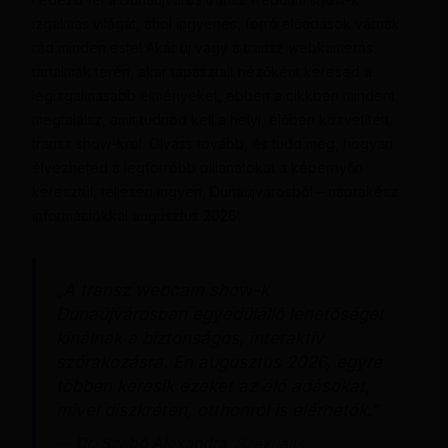
izgalmas világát, ahol ingyenes, forró előadások várnak
rád minden este! Akár új vagy a transz webkamerás
tartalmak terén, akár tapasztalt nézőként keresed a
legizgalmasabb élményeket, ebben a cikkben mindent
megtalálsz, amit tudnod kell a helyi, élőben közvetített
transz show-król. Olvass tovább, és tudd meg, hogyan
élvezheted a legforróbb pillanatokat a képernyőn
keresztül, teljesen ingyen, Dunaújvárosból – naprakész
információkkal augusztus 2026!
„A transz webcam show-k
Dunaújvárosban egyedülálló lehetőséget
kínálnak a biztonságos, interaktív
szórakozásra. En augusztus 2026, egyre
többen keresik ezeket az élő adásokat,
mivel diszkréten, otthonról is elérhetők.”
—
Dr. Szabó Alexandra
, Szexuális