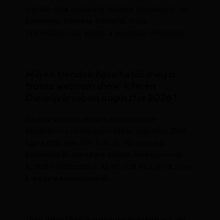
legtöbb oldal mobilbarát felülettel rendelkezik, így
bárhonnan, bármikor elérhetők. Stabil
internetkapcsolat ajánlott a zavartalan élményhez.
Milyen trendek figyelhetők meg a
transz webcam show-k terén
Dunaújvárosban augusztus 2026?
A transz webcam show-k népszerűsége
folyamatosan nő Dunaújvárosban augusztus 2026.
Egyre több interaktív funkció, HD minőségű
közvetítés és személyre szabott élmény jellemzi
ezeket a platformokat. Az élő chat és a privát show-
k is egyre keresettebbek.
Van lehetőség anonim módon nézni