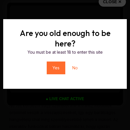
CLOSE ✕
néhány apró trükköt alkalmazni. A megfelelő platform
kiválasztása mellett érdemes figyelni az időzítésre, az
interaktív lehetőségekre, és arra is, hogyan kommunikálsz
az előadóval.
Are you old enough to be
Mikor érdemes csatlakozni a show-khoz?
here?
A legtöbb forró műsort az esti órákban tartják, de
You must be at least 18 to enter this site
napközben is találhatsz érdekes előadásokat. Érdemes
követni a kedvenc előadóid profilját, hogy ne maradj le
Yes
No
az újdonságokról!
Hogyan lépj kapcsolatba a transz
modellekkel?
● LIVE CHAT ACTIVE
Ne félj kérdezni vagy üzenetet írni! A transz modellek
örömmel veszik a visszajelzéseket, így egy barátságos
hangvételű chat még személyesebbé teheti a műsort. Az
interaktív funkciókat bátran használd ki, hogy igazán