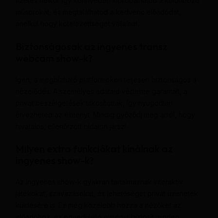
fizetés nélkül. Így könnyedén kipróbálhatod a különböző
műsorokat, és megtalálhatod a kedvenc előadódat,
anélkül hogy kötelezettséget vállalnál.
Biztonságosak az ingyenes transz
webcam show-k?
Igen, a megbízható platformokon teljesen biztonságos a
nézelődés. A személyes adataid védelme garantált, a
privát beszélgetések titkosítottak, így nyugodtan
élvezheted az élményt. Mindig győződj meg arról, hogy
hivatalos, ellenőrzött oldalon jársz!
Milyen extra funkciókat kínálnak az
ingyenes show-k?
Az ingyenes show-k gyakran tartalmaznak interaktív
játékokat, szavazásokat, és lehetőséget privát üzenetek
küldésére is. Ez még közelebb hozza a nézőket az
előadóhoz, és egyedülálló élményt biztosít minden