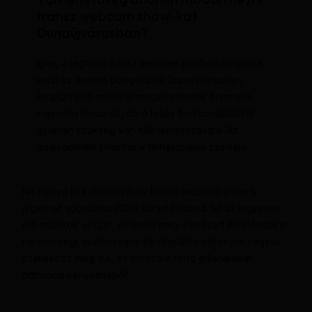
transz webcam show-kat
Dunaújvárosban?
Igen, a legtöbb transz webcam platform lehetővé
teszi az anonim böngészést Dunaújvárosban.
Regisztráció nélkül is megtekinthetők bizonyos
ingyenes műsorok, de a teljes funkcionalitásért
gyakran szükség van fiók létrehozására. Az
adatvédelem prioritás a felhasználók számára.
Ne hagyd ki a dunaújvárosi transz webcam show-k
izgalmait augusztus 2026 során! Fedezd fel az ingyenes,
élő műsorok világát, és találd meg a hozzád illő előadókat.
Ha minőségi, biztonságos és interaktív élményre vágysz,
csatlakozz még ma, és élvezd a forró pillanatokat
otthonod kényelméből!