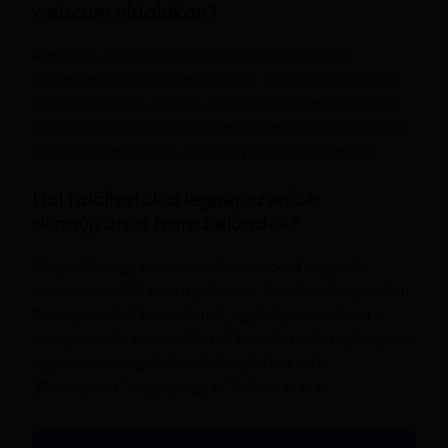
webcam oldalakon?
A modern webkamerás oldalak sokféle extrával
kedveskednek a felhasználóknak. Ilyen például a privát
chat, a csoportos show-k, valamint az interaktív játékok,
ahol közvetlenül befolyásolhatod a műsor menetét. Ezek
a funkciók garantálják a személyre szabott élményt.
Hol találhatók a legnépszerűbb
dunaújvárosi transz előadók?
A legtöbb magyar transz webcam modell nagyobb
nemzetközi oldalakon is jelen van, de sokan kifejezetten
Dunaújvárosból közvetítenek, így helyi atmoszférát is
csempésznek a műsorokba. A keresőszűrők segítségével
egyszerűen megtalálhatod őket, ha beírod a
„Dunaújváros” vagy „magyar” kulcsszavakat.