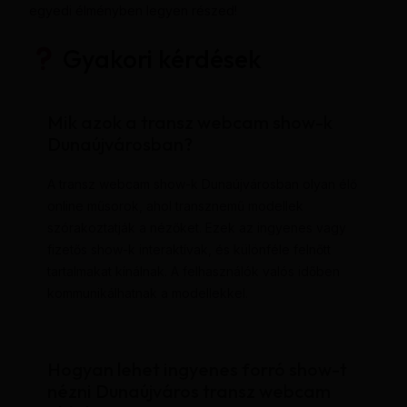
egyedi élményben legyen részed!
Gyakori kérdések
Mik azok a transz webcam show-k
Dunaújvárosban?
A transz webcam show-k Dunaújvárosban olyan élő
online műsorok, ahol transznemű modellek
szórakoztatják a nézőket. Ezek az ingyenes vagy
fizetős show-k interaktívak, és különféle felnőtt
tartalmakat kínálnak. A felhasználók valós időben
kommunikálhatnak a modellekkel.
Hogyan lehet ingyenes forró show-t
nézni Dunaújváros transz webcam