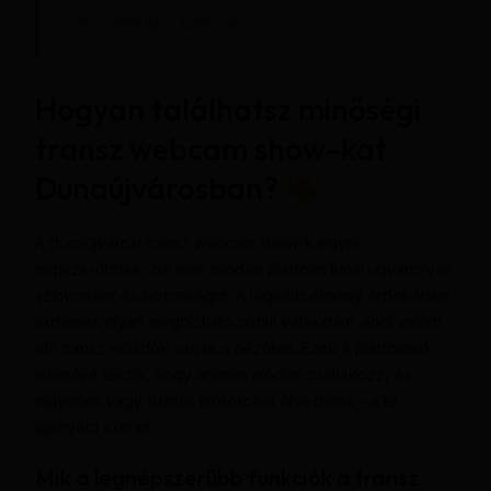
egészségügyi szakértő
Hogyan találhatsz minőségi
transz webcam show-kat
Dunaújvárosban?
A dunaújvárosi transz webcam show-k egyre
népszerűbbek, de nem minden platform kínál ugyanolyan
színvonalat és biztonságot. A legjobb élmény érdekében
érdemes olyan megbízható oldalt választani, ahol valódi,
élő transz előadók várják a nézőket. Ezek a platformok
lehetővé teszik, hogy anonim módon csatlakozz, és
ingyenes vagy fizetős műsorokat élvezhess – a te
igényeid szerint.
Mik a legnépszerűbb funkciók a transz