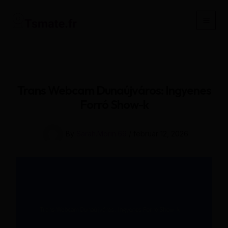
Skip
to
Main
content
Men
Trans Webcam Dunaújváros: Ingyenes
Forró Show-k
By
Sarah.Morin.69
/
február 12, 2026