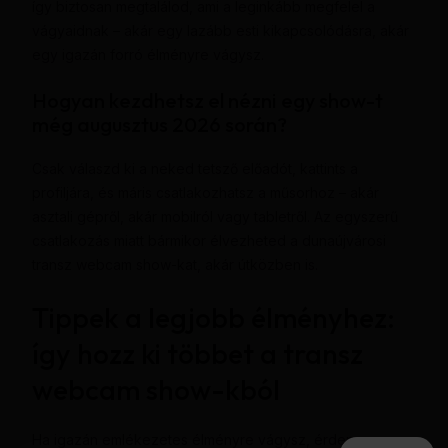
így biztosan megtalálod, ami a leginkább megfelel a
vágyaidnak – akár egy lazább esti kikapcsolódásra, akár
egy igazán forró élményre vágysz.
Hogyan kezdhetsz el nézni egy show-t
még augusztus 2026 során?
Csak válaszd ki a neked tetsző előadót, kattints a
profiljára, és máris csatlakozhatsz a műsorhoz – akár
asztali gépről, akár mobilról vagy tabletről. Az egyszerű
csatlakozás miatt bármikor élvezheted a dunaújvárosi
transz webcam show-kat, akár útközben is.
Tippek a legjobb élményhez:
így hozz ki többet a transz
webcam show-kból
Ha igazán emlékezetes élményre vágysz, érdemes