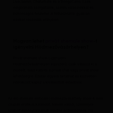
LiveJasmin, Chaturbate és a BongaCams. Ezek
megbízható szolgáltatók, széles választékkal és
biztonságos felülettel. A felhasználók gyakran
ezeket részesítik előnyben.
Hogyan lehet
privát shemale show
-t
igényelni Hódmezővásárhelyen?
Privát shemale show-t igényelni
Hódmezővásárhelyen egyszerű: csak válaszd ki a
modellt, majd kattints a privát chat vagy privát show
lehetőségre. Ezután egyedi tartalmat és közvetlen
interakciót kapsz a kiválasztott előadóval.
Az élő shemale webcam Hódmezővásárhely show-k nem
csupán erotikus kalandot, hanem valódi, személyre
szabott élményt kínálnak minden érdeklődőnek. Ha