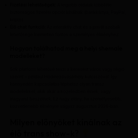
Fizetési lehetőségek:
A legjobb oldalak többféle
biztonságos fizetési opciót kínálnak (bankkártya, PayPal,
kripto).
Élő chat funkció:
Az interaktív chat és a privát szobák
lehetősége kiemelten fontos a személyes élményhez.
Hogyan találhatod meg a helyi shemale
modelleket?
Sok platform lehetővé teszi a keresést város vagy régió
szerint – például Hódmezővásárhely kulcsszóval. Így
könnyedén kapcsolatba léphetsz olyan transz
modellekkel, akik akár a közeledben élnek, vagy
magyarul beszélnek. Ez nagy előny, ha személyesebb,
közvetlenebb élményre vágysz augusztus 2026-ban.
Milyen előnyöket kínálnak az
élő trans show-k?