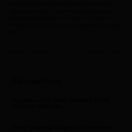
szeretnél egy biztonságos, magyar nyelvű közösség
tagja lenni, ne habozz – próbáld ki a legjobb transz
webkamerás platformokat már augusztus 2026-ban!
Csatlakozz, kérdezz, és élvezd a felejthetetlen élő show-
kat.
←
Previous Bejegyzés
Next Bejegyzés
→
Related Posts
Ingyenes Chat Trans Budaörs: Forró
Shemale Webcam
Forró Shemale Webcam Tatabánya: