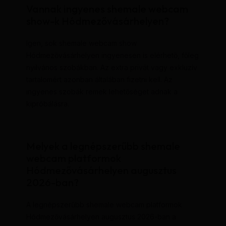
Vannak ingyenes shemale webcam
show-k Hódmezővásárhelyen?
Igen, sok shemale webcam show
Hódmezővásárhelyen ingyenesen is elérhető, főleg
nyilvános szobákban. Az extra privát vagy exkluzív
tartalomért azonban általában fizetni kell. Az
ingyenes szobák remek lehetőséget adnak a
kipróbálásra.
Melyek a legnépszerűbb shemale
webcam platformok
Hódmezővásárhelyen augusztus
2026-ban?
A legnépszerűbb shemale webcam platformok
Hódmezővásárhelyen augusztus 2026-ban a