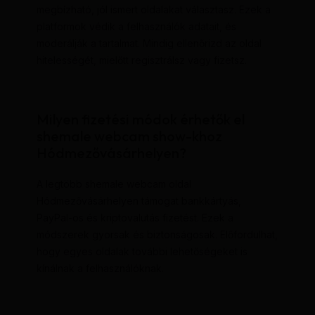
megbízható, jól ismert oldalakat választasz. Ezek a
platformok védik a felhasználók adatait, és
moderálják a tartalmat. Mindig ellenőrizd az oldal
hitelességét, mielőtt regisztrálsz vagy fizetsz.
Milyen fizetési módok érhetők el
shemale webcam show-khoz
Hódmezővásárhelyen?
A legtöbb shemale webcam oldal
Hódmezővásárhelyen támogat bankkártyás,
PayPal-os és kriptovalutás fizetést. Ezek a
módszerek gyorsak és biztonságosak. Előfordulhat,
hogy egyes oldalak további lehetőségeket is
kínálnak a felhasználóknak.