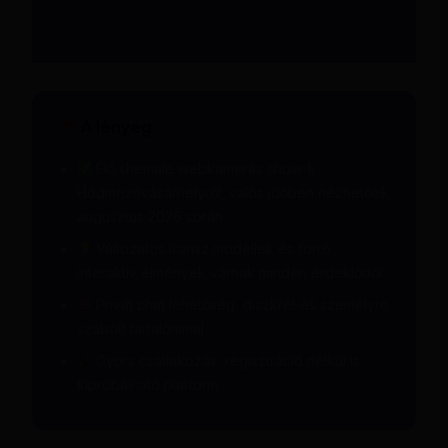
A lényeg
Élő shemale webkamerás show-k
Hódmezővásárhelyről, valós időben nézhetőek
augusztus 2026 során.
Változatos transz modellek és forró
interaktív élmények várnak minden érdeklődőt.
Privát chat lehetőség, diszkrét és személyre
szabott tartalommal.
Gyors csatlakozás, regisztráció nélkül is
kipróbálható platform.