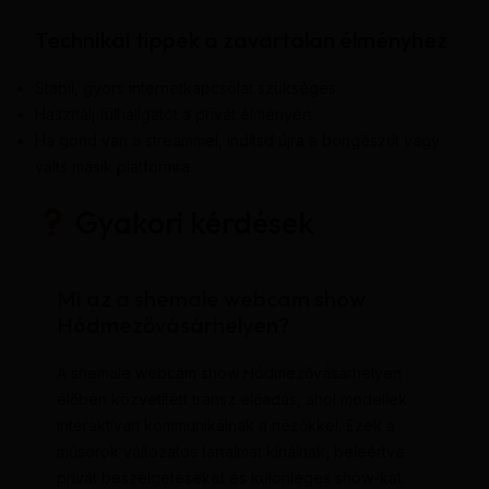
Technikai tippek a zavartalan élményhez
Stabil, gyors internetkapcsolat szükséges.
Használj fülhallgatót a privát élményért.
Ha gond van a streammel, indítsd újra a böngészőt vagy
válts másik platformra.
Gyakori kérdések
Mi az a shemale webcam show
Hódmezővásárhelyen?
A shemale webcam show Hódmezővásárhelyen
élőben közvetített transz előadás, ahol modellek
interaktívan kommunikálnak a nézőkkel. Ezek a
műsorok változatos tartalmat kínálnak, beleértve
privát beszélgetéseket és különleges show-kat.