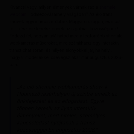
Kíváncsi vagy, milyen élmények várnak rád a
shemale
webcam
Hódmezővásárhely világában? Az élő trans
show-k egyre népszerűbbek Magyarországon, és most
te is részese lehetsz ennek az izgalmas közösségnek!
Fedezd fel, hogyan találhatod meg a legforróbb shemale
webkamerás műsorokat, mire számíthatsz egy interaktív
transz chat során, és milyen előnyökkel jár, ha helyi,
magyar modellekkel csevegsz akár már augusztus 2026-
ban.
„Az élő shemale webkamerás show-k
Hódmezővásárhelyen új szintre emelik az
önkifejezést és az elfogadást. Egyre
többen keresik az ilyen interaktív
élményeket, mert hiteles, személyes
kapcsolódást nyújtanak a transz
közösséggel En augusztus 2026.”