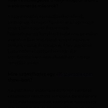
webkamerás műsorok?
A magyar modellek egyedülállóan közvetlenek,
barátságosak, és nagyon figyelnek arra, hogy minden
vendég különlegesnek érezze magát.
Hódmezővásárhely környékéről csatlakozva garantáltan
olyan show-kban lehet részed, amelyek egyszerre
érzékiek, vidámak és interaktívak. A helyi jelenlétnek
köszönhetően a beszélgetések során akár
személyesebb kapcsolatot is kialakíthatsz, mint egy
nemzetközi oldalon.
Mire számíthatsz egy
élő shemale cam
show-ban?
A legtöbb transz webkamerás platformon különböző
kategóriákból választhatsz: soft erotika, barátnő élmény
(GFE), mély beszélgetések, vadító privát műsorok vagy
akár csoportos chat. Az élő adásban a modellek valós