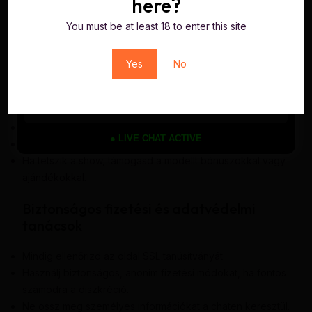
here?
kalandot. Ezek az apró tanácsok már augusztus 2026-ban
You must be at least 18 to enter this site
segíthetnek, hogy ne csak néző, hanem valódi résztvevő
legyél.
Yes
No
Hogyan alakíts ki személyesebb
kapcsolatot a modellekkel?
Légy udvarias és tiszteletteljes a chatben.
● LIVE CHAT ACTIVE
Kérdezd meg előre, mi fér bele a privát műsorba.
Ha tetszik a show, támogasd a modellt bónuszokkal vagy
ajándékokkal.
Biztonságos fizetési és adatvédelmi
tanácsok
Mindig ellenőrizd az oldal SSL tanúsítványát.
Használj biztonságos, anonim fizetési módokat, ha fontos
számodra a diszkréció.
Ne ossz meg személyes információkat a chaten keresztül.