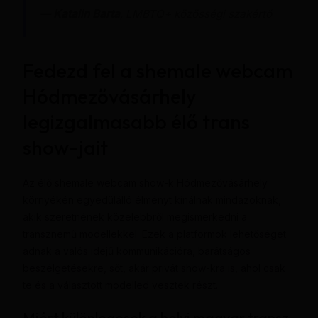
—
Katalin Barta
, LMBTQ+ közösségi szakértő
Fedezd fel a shemale webcam
Hódmezővásárhely
legizgalmasabb élő trans
show-jait
Az élő shemale webcam show-k Hódmezővásárhely
környékén egyedülálló élményt kínálnak mindazoknak,
akik szeretnének közelebbről megismerkedni a
transznemű modellekkel. Ezek a platformok lehetőséget
adnak a valós idejű kommunikációra, barátságos
beszélgetésekre, sőt, akár privát show-kra is, ahol csak
te és a választott modelled vesztek részt.
Miért különlegesek a helyi magyar transz