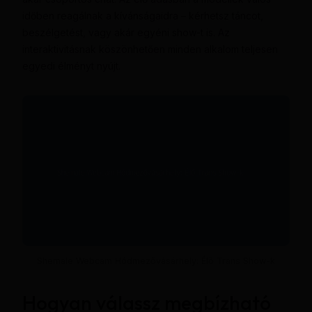
időben reagálnak a kívánságaidra – kérhetsz táncot,
beszélgetést, vagy akár egyéni show-t is. Az
interaktivitásnak köszönhetően minden alkalom teljesen
egyedi élményt nyújt.
Shemale Webcam Hódmezővásárhely: Élő Trans Show-k
Hogyan válassz megbízható