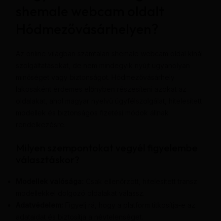
shemale webcam oldalt
Hódmezővásárhelyen?
Az online világban számtalan shemale webcam oldal kínál
szolgáltatásokat, de nem mindegyik nyújt ugyanolyan
minőséget vagy biztonságot. Hódmezővásárhely
lakosaként érdemes előnyben részesíteni azokat az
oldalakat, ahol magyar nyelvű ügyfélszolgálat, hitelesített
modellek és biztonságos fizetési módok állnak
rendelkezésre.
Milyen szempontokat vegyél figyelembe
választáskor?
Modellek valósága:
Csak ellenőrzött, hitelesített transz
modellekkel dolgozó oldalakat válassz.
Adatvédelem:
Figyelj rá, hogy a platform titkosítja-e az
adataidat és biztosítja a névtelenséget.