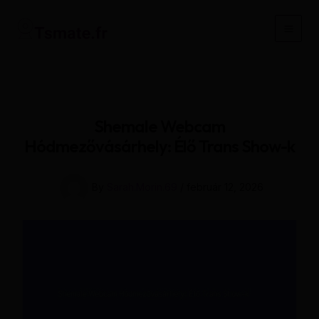
Skip
to
Main
content
Men
Shemale Webcam
Hódmezővásárhely: Élő Trans Show-k
By
Sarah.Morin.69
/
február 12, 2026