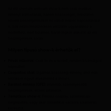
Az élő shemale webcam show-k nem csak erotikus
élményt biztosítanak, hanem közösséget, önbizalom
növelő beszélgetéseket és valódi emberi kapcsolatokat
is. Sok néző rendszeresen visszatér ugyanahhoz a
modellhez, mert bizalmas, baráti légkör alakul ki az élő
beszélgetések során.
Milyen típusú show-k érhetők el?
Privát műsorok:
Csak te és a modell, minden kívánságod
teljesülhet.
Csoportos chat:
Izgalmas közösségi élmény, ahol más
nézőkkel együtt élvezheted a show-t.
Barátnő élmény (GFE):
Intimebb, személyesebb
beszélgetések, érzéki pillanatok.
Tematikus show-k:
Például cosplay, születésnapi
meglepetés, vagy akár romantikus vacsora a kamerán
keresztül.