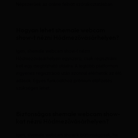
Népszerűek az online felnőtt szórakoztatásban.
Hogyan lehet shemale webcam
show-t nézni Hódmezővásárhelyen?
Igen, shemale webcam show-t nézni
Hódmezővásárhelyen egyszerű, csak regisztrálni
kell egy megbízható oldalra. A legtöbb platformon
ingyenes regisztráció után azonnal elérhetők az élő
adások. Egyes funkciókhoz prémium előfizetés
szükséges lehet.
Biztonságos shemale webcam show-
kat nézni Hódmezővásárhelyen?
Igen, shemale webcam show-k biztonságosak, ha