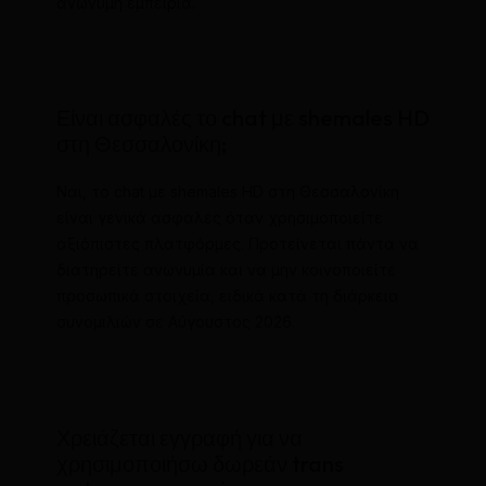
ανώνυμη εμπειρία.
Είναι ασφαλές το chat με shemales HD
στη Θεσσαλονίκη;
Ναι, το chat με shemales HD στη Θεσσαλονίκη
είναι γενικά ασφαλές όταν χρησιμοποιείτε
αξιόπιστες πλατφόρμες. Προτείνεται πάντα να
διατηρείτε ανωνυμία και να μην κοινοποιείτε
προσωπικά στοιχεία, ειδικά κατά τη διάρκεια
συνομιλιών σε Αύγουστος 2026.
Χρειάζεται εγγραφή για να
χρησιμοποιήσω δωρεάν trans