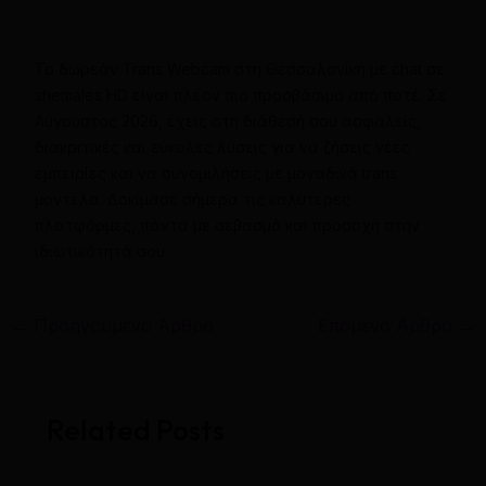
Το δωρεάν Trans Webcam στη Θεσσαλονίκη με chat σε
shemales HD είναι πλέον πιο προσβάσιμο από ποτέ. Σε
Αύγουστος 2026, έχεις στη διάθεσή σου ασφαλείς,
διακριτικές και εύκολες λύσεις για να ζήσεις νέες
εμπειρίες και να συνομιλήσεις με μοναδικά trans
μοντέλα. Δοκίμασε σήμερα τις καλύτερες
πλατφόρμες, πάντα με σεβασμό και προσοχή στην
ιδιωτικότητά σου.
←
Προηγούμενο Άρθρο
Επόμενο Άρθρο
→
Related Posts