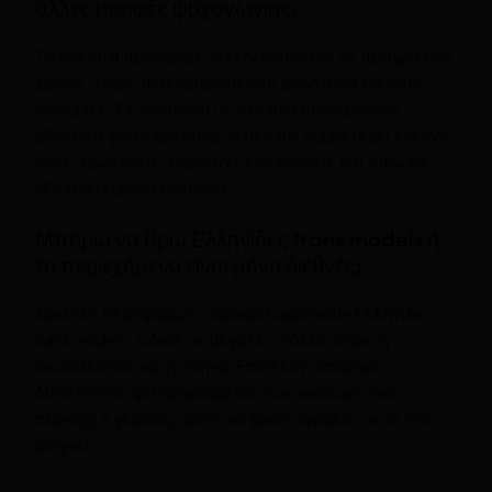
άλλες μορφές ψυχαγωγίας;
Το live chat προσφέρει αλληλεπίδραση σε πραγματικό
χρόνο, χωρίς περιορισμούς στη φαντασία και στις
επιθυμίες. Σε αντίθεση με στατικό περιεχόμενο
(βίντεο ή φωτογραφίες), ο θεατής συμμετέχει ενεργά,
κάνει ερωτήσεις, εκφράζει προτιμήσεις και αποκτά
εξατομικευμένη εμπειρία.
Μπορώ να βρω Ελληνίδες trans models ή
το περιεχόμενο είναι μόνο διεθνές;
Αρκετές πλατφόρμες συμπεριλαμβάνουν Ελληνίδες
trans models, ειδικά σε μεγάλες πόλεις όπως η
Θεσσαλονίκη και η Αθήνα. Επιπλέον, υπάρχει
δυνατότητα φιλτραρίσματος των webcam ανά
περιοχή ή γλώσσα, ώστε να βρεις ακριβώς αυτό που
ψάχνεις.