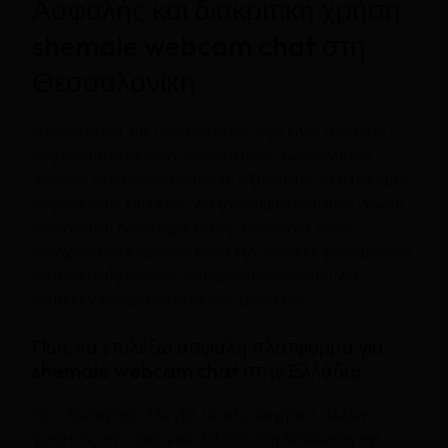
Ασφαλής και διακριτική χρήση
shemale webcam chat στη
Θεσσαλονίκη
Η προστασία της ιδιωτικότητάς σου είναι απόλυτη
προτεραιότητα όταν επισκέπτεσαι δωρεάν trans
webcam στη Θεσσαλονίκη. Οι αξιόπιστες πλατφόρμες
προσφέρουν επιλογές για ανώνυμη περιήγηση, χωρίς
καταγραφή δραστηριότητας, και συχνά χωρίς
υποχρεωτική εγγραφή. Επιπλέον, πολλές εφαρμόζουν
αυτόματη θολούρα ή απόκρυψη προσώπου για
επιπλέον διακριτικότητα των μοντέλων.
Πώς να επιλέξω ασφαλή πλατφόρμα για
shemale webcam chat στην Ελλάδα;
Πριν ξεκινήσεις, έλεγξε τις αξιολογήσεις άλλων
χρηστών, την παρουσία HTTPS στη διεύθυνση της