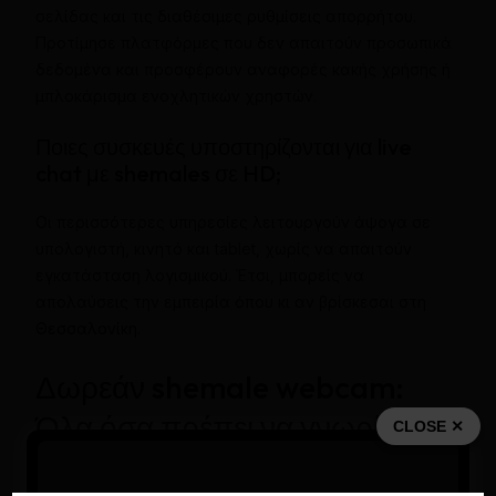
σελίδας και τις διαθέσιμες ρυθμίσεις απορρήτου.
Προτίμησε πλατφόρμες που δεν απαιτούν προσωπικά
δεδομένα και προσφέρουν αναφορές κακής χρήσης ή
μπλοκάρισμα ενοχλητικών χρηστών.
Ποιες συσκευές υποστηρίζονται για live
chat με shemales σε HD;
Οι περισσότερες υπηρεσίες λειτουργούν άψογα σε
υπολογιστή, κινητό και tablet, χωρίς να απαιτούν
εγκατάσταση λογισμικού. Έτσι, μπορείς να
απολαύσεις την εμπειρία όπου κι αν βρίσκεσαι στη
Θεσσαλονίκη.
Δωρεάν shemale webcam:
Όλα όσα πρέπει να γνωρίζεις
CLOSE ✕
πριν ξεκινήσεις