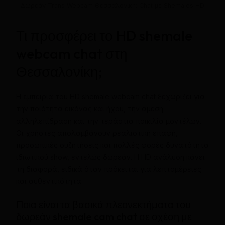
Δωρεάν Trans Webcam Θεσσαλονίκη: Chat με Shemales HD
Τι προσφέρει το HD shemale
webcam chat στη
Θεσσαλονίκη;
Η εμπειρία του HD shemale webcam chat ξεχωρίζει για
την ποιότητα εικόνας και ήχου, την άμεση
αλληλεπίδραση και την τεράστια ποικιλία μοντέλων.
Οι χρήστες απολαμβάνουν ρεαλιστική επαφή,
προσωπικές συζητήσεις και πολλές φορές δυνατότητα
ιδιωτικού show, εντελώς δωρεάν. Η HD ανάλυση κάνει
τη διαφορά, ειδικά όταν πρόκειται για λεπτομέρειες
και αυθεντικότητα.
Ποια είναι τα βασικά πλεονεκτήματα του
δωρεάν shemale cam chat σε σχέση με