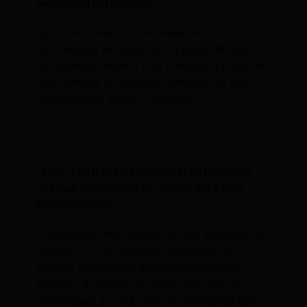
webcam υπηρεσίες;
Όχι, πολλές δωρεάν trans webcam υπηρεσίες στη
Θεσσαλονίκη δεν απαιτούν εγγραφή. Μπορείτε
να παρακολουθήσετε ή να συνομιλήσετε άμεσα,
όμως κάποιες λειτουργίες ενδέχεται να είναι
περιορισμένες χωρίς λογαριασμό.
Ποιες είναι οι καλύτερες πλατφόρμες
για live συνομιλία με shemales στη
Θεσσαλονίκη;
Οι καλύτερες πλατφόρμες για live συνομιλία με
shemales στη Θεσσαλονίκη περιλαμβάνουν
διεθνείς ιστοσελίδες με υψηλή αξιολόγηση
χρηστών. Σε Αύγουστος 2026, προτιμώνται
πλατφόρμες με HD βίντεο και αυστηρά μέτρα