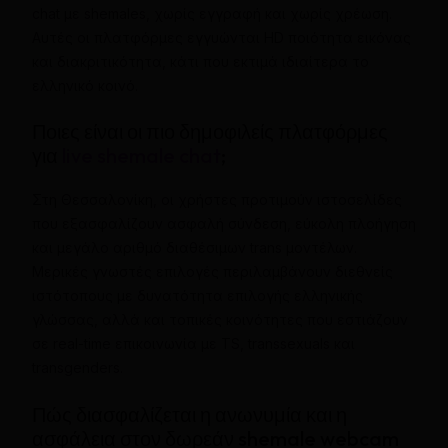
chat με shemales, χωρίς εγγραφή και χωρίς χρέωση.
Αυτές οι πλατφόρμες εγγυώνται HD ποιότητα εικόνας
και διακριτικότητα, κάτι που εκτιμά ιδιαίτερα το
ελληνικό κοινό.
Ποιες είναι οι πιο δημοφιλείς πλατφόρμες
για
live shemale chat
;
Στη Θεσσαλονίκη, οι χρήστες προτιμούν ιστοσελίδες
που εξασφαλίζουν ασφαλή σύνδεση, εύκολη πλοήγηση
και μεγάλο αριθμό διαθέσιμων trans μοντέλων.
Μερικές γνωστές επιλογές περιλαμβάνουν διεθνείς
ιστότοπους με δυνατότητα επιλογής ελληνικής
γλώσσας, αλλά και τοπικές κοινότητες που εστιάζουν
σε real-time επικοινωνία με TS, transsexuals και
transgenders.
Πώς διασφαλίζεται η ανωνυμία και η
ασφάλεια στον δωρεάν shemale webcam