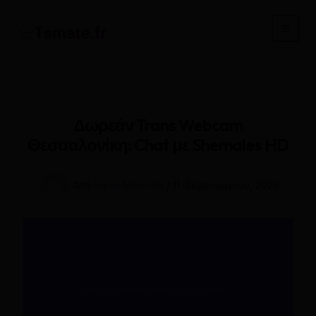
Μετάβαση
στο
Main
περιεχόμενο
Men
Δωρεάν Trans Webcam
Θεσσαλονίκη: Chat με Shemales HD
Από
Sarah.Morin.69
/
11 Φεβρουαρίου, 2026