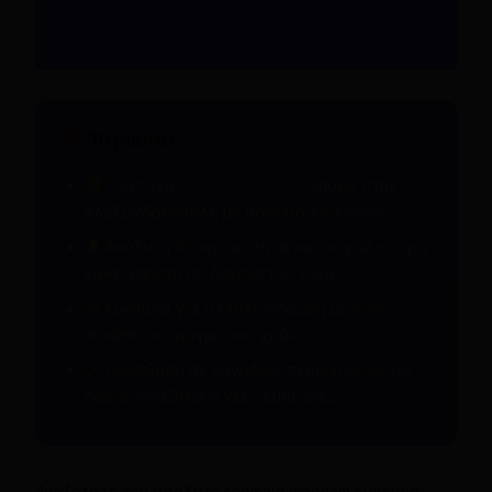
Τα βασικά
Ζωντανά
shemale webcam
shows στην
Αλεξανδρούπολη με ποικιλία επιλογών.
Απόλυτη διακριτικότητα και ασφάλεια για
κάθε χρήστη σε Αύγουστος 2026.
Ευκαιρία για αλληλεπίδραση με trans
models σε πραγματικό χρόνο.
Πρόσβαση σε μοναδικό περιεχόμενο για
όσους αναζητούν νέες εμπειρίες.
Αναζητάτε την απόλυτη shemale webcam εμπειρία