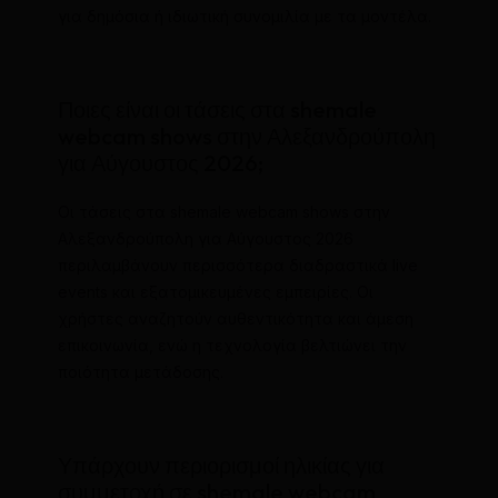
για δημόσια ή ιδιωτική συνομιλία με τα μοντέλα.
Ποιες είναι οι τάσεις στα shemale
webcam shows στην Αλεξανδρούπολη
για Αύγουστος 2026;
Οι τάσεις στα shemale webcam shows στην
Αλεξανδρούπολη για Αύγουστος 2026
περιλαμβάνουν περισσότερα διαδραστικά live
events και εξατομικευμένες εμπειρίες. Οι
χρήστες αναζητούν αυθεντικότητα και άμεση
επικοινωνία, ενώ η τεχνολογία βελτιώνει την
ποιότητα μετάδοσης.
Υπάρχουν περιορισμοί ηλικίας για
συμμετοχή σε shemale webcam