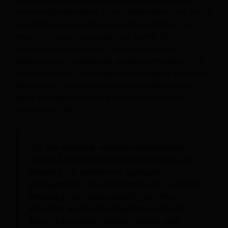
στην Αλεξανδρούπολη; Οι live shows trans έχουν γίνει η
νέα τάση για όσους θέλουν να εξερευνήσουν τον
κόσμο των τρανς σε πραγματικό χρόνο. Σε αυτό το
άρθρο, θα ανακαλύψετε πώς να απολαύσετε
διαδραστικές συνεδρίες με shemale performers, τι να
περιμένετε από τις κορυφαίες πλατφόρμες και πώς να
διατηρήσετε την ανωνυμία και την ασφάλεια σας
κατά τη διάρκεια ενός live webcam session τον
Αύγουστος 2026.
“Οι live shemale webcam παραστάσεις
στην Αλεξανδρούπολη προσφέρουν μία
ασφαλή και αυθεντική εμπειρία,
ενισχύοντας την ορατότητα και τη θετική
αποδοχή της trans κοινότητας στην
Ελλάδα. Αυτό παρατηρείται ιδιαίτερα
τους τελευταίους μήνες, ειδικά από