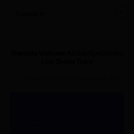
Μετάβαση
στο
Main
περιεχόμενο
Men
Shemale Webcam Αλεξανδρούπολη:
Live Shows Trans
Από
Sarah.Morin.69
/
12 Φεβρουαρίου, 2026