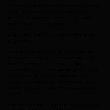
Η επιλογή της σωστής πλατφόρμας είναι καθοριστική
για μια απολαυστική εμπειρία. Κάθε πλατφόρμα
προσφέρει διαφορετικά χαρακτηριστικά, επίπεδα
ασφάλειας και ποικιλία performers.
Ποια κριτήρια πρέπει να προσέξετε πριν
εγγραφείτε;
Δώστε προσοχή στην ασφάλεια συναλλαγών, στις
πραγματικές φωτογραφίες των trans models, στη
δυνατότητα για ανώνυμες πληρωμές (όπως
κρυπτονομίσματα ή προπληρωμένες κάρτες) και στα
reviews άλλων χρηστών. Ένα ακόμη σημαντικό
στοιχείο είναι η υποστήριξη πελατών σε τοπικό
επίπεδο, ειδικά αν προτιμάτε να επικοινωνείτε στα
ελληνικά.
Ποια είναι τα δημοφιλέστερα
trans webcam