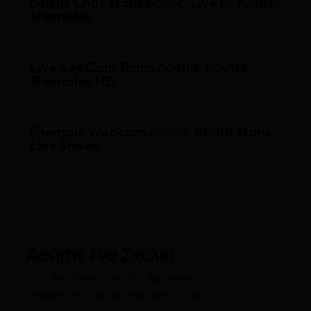
Gratis Chat Trans Βόλος: Live με Καυτές
Shemales
Live Sex Cam Trans Δράμα: Καυτές
Shemales HD
Shemale Webcam Αθήνα: Καυτά Trans
Live Shows
Αφήστε ένα Σχόλιο
Η ηλ. διεύθυνση σας δεν δημοσιεύεται.
Τα
υποχρεωτικά πεδία σημειώνονται με
*