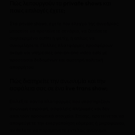
Πώς λειτουργούν τα private shows και
ποιες επιλογές έχετε;
Στα private shows, έχετε τον έλεγχο της συνεδρίας:
μπορείτε να προτείνετε σενάρια, να ζητήσετε
συγκεκριμένα outfits ή φετίχ, ή απλώς να
συνομιλήσετε. Πολλές πλατφόρμες προσφέρουν
ακόμα και υπηρεσίες one-on-one video calls με
προστασία δεδομένων και αυστηρή πολιτική
απορρήτου.
Πώς διατηρείτε την ανωνυμία και την
ασφάλεια σας σε ένα live trans show;
Επιλέξτε πάντα πλατφόρμες που υποστηρίζουν
ανώνυμη εγγραφή, ασφαλείς πληρωμές και δεν
απαιτούν προσωπικά στοιχεία. Επίσης, προτείνεται να
αποφεύγετε την ενεργοποίηση κάμερας ή μικροφώνου,
αν θέλετε να παραμείνετε εντελώς ανώνυμοι.