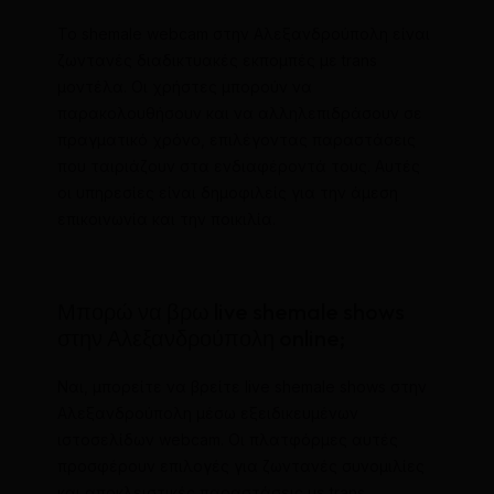
Το shemale webcam στην Αλεξανδρούπολη είναι
ζωντανές διαδικτυακές εκπομπές με trans
μοντέλα. Οι χρήστες μπορούν να
παρακολουθήσουν και να αλληλεπιδράσουν σε
πραγματικό χρόνο, επιλέγοντας παραστάσεις
που ταιριάζουν στα ενδιαφέροντά τους. Αυτές
οι υπηρεσίες είναι δημοφιλείς για την άμεση
επικοινωνία και την ποικιλία.
Μπορώ να βρω live shemale shows
στην Αλεξανδρούπολη online;
Ναι, μπορείτε να βρείτε live shemale shows στην
Αλεξανδρούπολη μέσω εξειδικευμένων
ιστοσελίδων webcam. Οι πλατφόρμες αυτές
προσφέρουν επιλογές για ζωντανές συνομιλίες
και αποκλειστικές παραστάσεις με trans