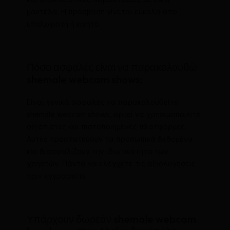
μοντέλα. Η πρόσβαση γίνεται εύκολα από
υπολογιστή ή κινητό.
Πόσο ασφαλές είναι να παρακολουθώ
shemale webcam shows;
Είναι γενικά ασφαλές να παρακολουθείτε
shemale webcam shows, αρκεί να χρησιμοποιείτε
αξιόπιστες και πιστοποιημένες πλατφόρμες.
Αυτές προστατεύουν τα προσωπικά δεδομένα
και διασφαλίζουν την ιδιωτικότητα των
χρηστών. Πάντα να ελέγχετε τις αξιολογήσεις
πριν εγγραφείτε.
Υπάρχουν δωρεάν shemale webcam