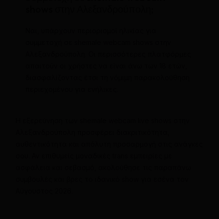
shows στην Αλεξανδρούπολη;
Ναι, υπάρχουν περιορισμοί ηλικίας για
συμμετοχή σε shemale webcam shows στην
Αλεξανδρούπολη. Οι περισσότερες πλατφόρμες
απαιτούν οι χρήστες να είναι άνω των 18 ετών,
διασφαλίζοντας έτσι τη νόμιμη παρακολούθηση
περιεχομένου για ενήλικες.
Η εξερεύνηση των shemale webcam live shows στην
Αλεξανδρούπολη προσφέρει διακριτικότητα,
αυθεντικότητα και απόλυτη προσαρμογή στις ανάγκες
σου. Αν επιθυμείς μοναδικές trans εμπειρίες με
ασφάλεια και σεβασμό, ακολούθησε τις παραπάνω
συμβουλές και βρες το ιδανικό show για εσένα τον
Αύγουστος 2026.