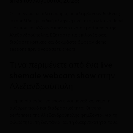
sites τον Αύγουστος 2026;
Οι πιο γνωστές πλατφόρμες περιλαμβάνουν διεθνείς
ιστοσελίδες με ειδική ελληνική ενότητα, αλλά και local
sites που εστιάζουν αποκλειστικά σε performers της
Αλεξανδρούπολης. Εξετάστε τις επιλογές σας,
διαβάστε κριτικές και δοκιμάστε δωρεάν demo
sessions πριν αγοράσετε credits.
Τι να περιμένετε από ένα live
shemale webcam show στην
Αλεξανδρούπολη
Η εμπειρία ενός live show είναι μοναδική, γεμάτη
αυθορμητισμό και διαδραστικότητα. Οι trans
performers της Αλεξανδρούπολης φημίζονται για τη
φιλικότητα, τη ζωντάνια και τη διακριτικότητα τους.