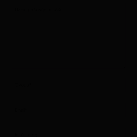
Πληκτρολογήστε
εδώ..
Όνομα*
Email*
Ιστότοπος