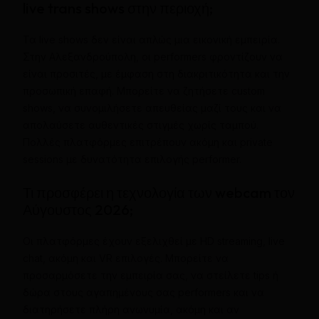
live trans shows στην περιοχή;
Τα live shows δεν είναι απλώς μια εικονική εμπειρία.
Στην Αλεξανδρούπολη, οι performers φροντίζουν να
είναι προσιτές, με έμφαση στη διακριτικότητα και την
προσωπική επαφή. Μπορείτε να ζητήσετε custom
shows, να συνομιλήσετε απευθείας μαζί τους και να
απολαύσετε αυθεντικές στιγμές χωρίς ταμπού.
Πολλές πλατφόρμες επιτρέπουν ακόμη και private
sessions με δυνατότητα επιλογής performer.
Τι προσφέρει η τεχνολογία των webcam τον
Αύγουστος 2026;
Οι πλατφόρμες έχουν εξελιχθεί με HD streaming, live
chat, ακόμη και VR επιλογές. Μπορείτε να
προσαρμόσετε την εμπειρία σας, να στείλετε tips ή
δώρα στους αγαπημένους σας performers και να
διατηρήσετε πλήρη ανωνυμία, ακόμη και αν