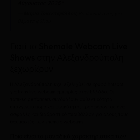
Αύγουστος 2026.”
—
Μαρία Τριανταφύλλου
, Κοινωνιολόγος για
θέματα φύλου
Γιατί τα Shemale Webcam Live
Shows στην Αλεξανδρούπολη
ξεχωρίζουν
Η Αλεξανδρούπολη έχει εξελιχθεί σε κρυφό hotspot
για trans live webcam εμπειρίες στην Ελλάδα. Οι
τοπικές performers συνδυάζουν αυθεντικότητα,
επαγγελματισμό και φιλικότητα, προσφέροντας ένα
ασφαλές και διαδραστικό περιβάλλον για όλους τους
θαυμαστές των shemale webcams.
Ποια είναι τα μοναδικά χαρακτηριστικά των