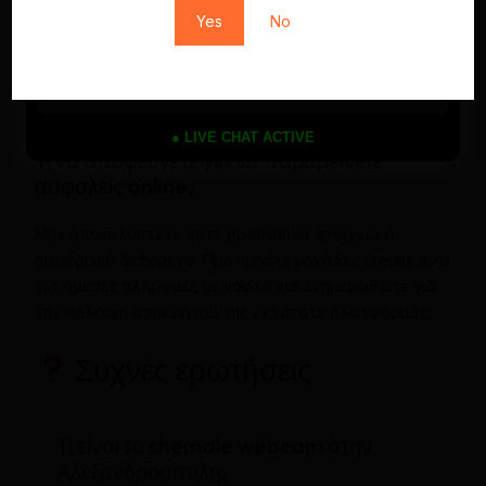
Η ειλικρίνεια και ο σεβασμός είναι το κλειδί. Μην
Yes
No
πιέζετε ποτέ για προσωπικά δεδομένα, να είστε
ευγενικοί και να ακολουθείτε τους κανόνες της
πλατφόρμας. Μια καλή επικοινωνία οδηγεί συχνά σε
πιο απολαυστικές και εξατομικευμένες εμπειρίες.
● LIVE CHAT ACTIVE
Τι να αποφεύγετε για να παραμείνετε
ασφαλείς online;
Μην αποκαλύπτετε ποτέ προσωπικά στοιχεία ή
οικονομικά δεδομένα. Προτιμήστε μονάδες credits αντί
για άμεσες πληρωμές με κάρτα και ενημερωθείτε για
την πολιτική απορρήτου της εκάστοτε πλατφόρμας.
Συχνές ερωτήσεις
Τι είναι το shemale webcam στην
Αλεξανδρούπολη;