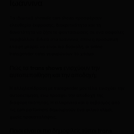
Ιωάννινα
Τα ιδιωτικά shemale cam shows προσφέρουν
ελευθερία έκφρασης, διακριτικότητα και τη
δυνατότητα να ζήσετε φαντασιώσεις σε ένα ασφαλές
περιβάλλον. Ειδικά στα Ιωάννινα, όπου η προσωπική
επαφή μπορεί να είναι πιο δύσκολη, οι online
transgender cams γεφυρώνουν το χάσμα.
Πώς τα trans shows ενισχύουν την
αυτοπεποίθηση και την αποδοχή;
Η αλληλεπίδραση με transgender μοντέλα ενισχύει την
αυτοεκτίμηση, ενώ προάγει την αποδοχή της
διαφορετικότητας. Η ειλικρίνεια και ο σεβασμός από
τις cam performers δημιουργούν ένα φιλικό κλίμα,
χωρίς προκαταλήψεις.
Ποιοι είναι οι πιο δημοφιλείς τύποι trans