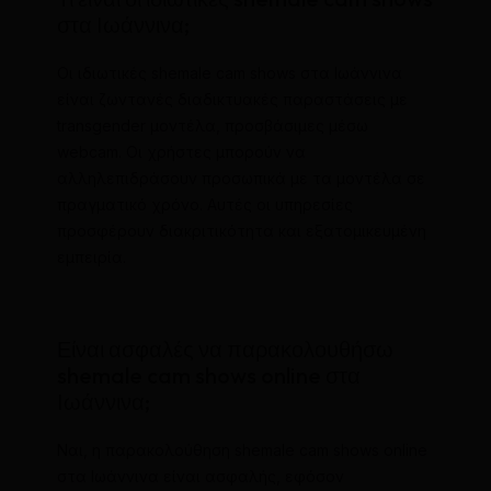
στα Ιωάννινα;
Οι ιδιωτικές shemale cam shows στα Ιωάννινα
είναι ζωντανές διαδικτυακές παραστάσεις με
transgender μοντέλα, προσβάσιμες μέσω
webcam. Οι χρήστες μπορούν να
αλληλεπιδράσουν προσωπικά με τα μοντέλα σε
πραγματικό χρόνο. Αυτές οι υπηρεσίες
προσφέρουν διακριτικότητα και εξατομικευμένη
εμπειρία.
Είναι ασφαλές να παρακολουθήσω
shemale cam shows online στα
Ιωάννινα;
Ναι, η παρακολούθηση shemale cam shows online
στα Ιωάννινα είναι ασφαλής, εφόσον