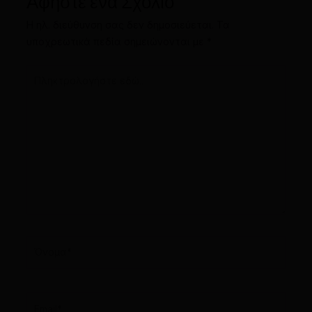
Αφήστε ένα Σχόλιο
Η ηλ. διεύθυνση σας δεν δημοσιεύεται.
Τα
υποχρεωτικά πεδία σημειώνονται με
*
Πληκτρολογήστε
εδώ..
Όνομα*
Email*