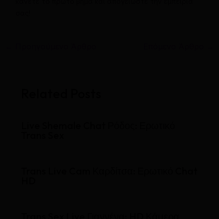
κάνετε το πρώτο βήμα και απογειώστε την εμπειρία
σας!
←
Προηγούμενο Άρθρο
Επόμενο Άρθρο
→
Related Posts
Live Shemale Chat Ρόδος: Ερωτικό
Trans Sex
Trans Live Cam Καρδίτσα: Ερωτικό Chat
HD
Trans Sex Live Γιαννένα: HD Κάμερα