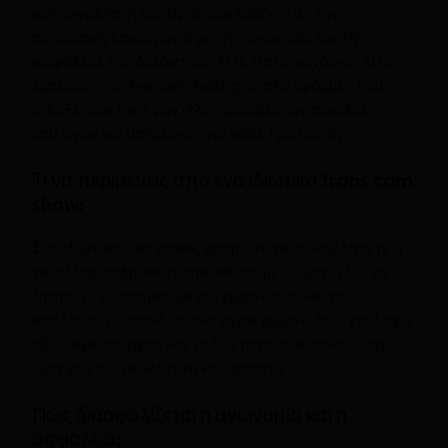
ανεπανάληπτη εμπειρία, συνδυάζοντας την
προσωπική επικοινωνία με την ανωνυμία και την
ασφάλεια του διαδικτύου. Είτε είστε αρχάριος είτε
έμπειρος στο live cam chatting, οι πλατφόρμες που
φιλοξενούν trans μοντέλα προσφέρουν ποικιλία
επιλογών και υπηρεσιών για κάθε προτίμηση.
Τι να περιμένεις από ένα ιδιωτικό trans cam
show;
Στα ιδιωτικά cam shows, μπορείτε να συνομιλήσετε ή
να αλληλεπιδράσετε απευθείας με το μοντέλο, να
ζητήσετε εξατομικευμένες εμφανίσεις και να
απολαύσετε αποκλειστικό περιεχόμενο. Η τεχνολογία
HD, ο άμεσος ήχος και το ζωντανό chat κάνουν την
εμπειρία πιο ρεαλιστική και προσιτή.
Πώς διασφαλίζεται η ανωνυμία και η
ασφάλεια;