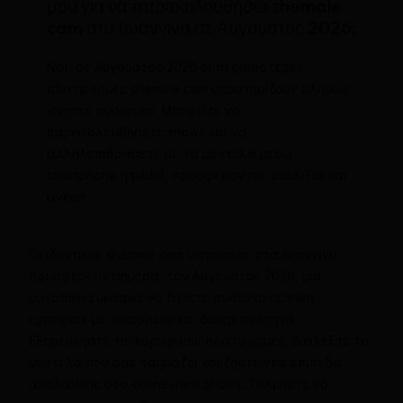
μου για να παρακολουθήσω shemale
cam στα Ιωάννινα σε Αύγουστος 2026;
Ναι, σε Αύγουστος 2026 οι περισσότερες
πλατφόρμες shemale cam υποστηρίζουν πλήρως
κινητές συσκευές. Μπορείτε να
παρακολουθήσετε shows και να
αλληλεπιδράσετε με τα μοντέλα μέσω
smartphone ή tablet, προσφέροντας ευελιξία και
άνεση.
Οι ιδιωτικές shemale cam υπηρεσίες στα Ιωάννινα
προσφέρουν σήμερα, τον Αύγουστος 2026, μια
μοναδική ευκαιρία να ζήσετε αυθεντικές trans
εμπειρίες με ασφάλεια και διακριτικότητα.
Εξερευνήστε τις κορυφαίες πλατφόρμες, διαλέξτε το
μοντέλο που σας ταιριάζει και ζήστε νέα επίπεδα
απόλαυσης στα online trans shows. Τολμήστε να