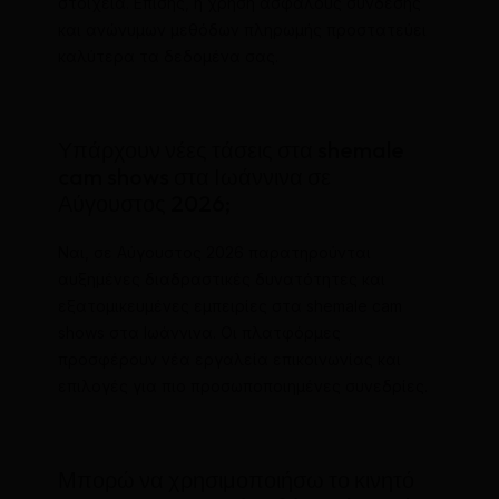
στοιχεία. Επίσης, η χρήση ασφαλούς σύνδεσης
και ανώνυμων μεθόδων πληρωμής προστατεύει
καλύτερα τα δεδομένα σας.
Υπάρχουν νέες τάσεις στα shemale
cam shows στα Ιωάννινα σε
Αύγουστος 2026;
Ναι, σε Αύγουστος 2026 παρατηρούνται
αυξημένες διαδραστικές δυνατότητες και
εξατομικευμένες εμπειρίες στα shemale cam
shows στα Ιωάννινα. Οι πλατφόρμες
προσφέρουν νέα εργαλεία επικοινωνίας και
επιλογές για πιο προσωποποιημένες συνεδρίες.
Μπορώ να χρησιμοποιήσω το κινητό