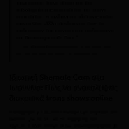
γνωριμία με trans άτομα και την
υποστήριξη της ορατότητας της τρανς
κοινότητας. Η αύξηση της ζήτησης κατά
Αύγουστος 2026 αποδεικνύει πως το
ενδιαφέρον του κοινού είναι αυξανόμενο
και πιο ανοιχτό από ποτέ.”
—
Δρ. Έλενα Παπαδοπούλου
, Κοινωνιολόγος
φύλου και διαδικτυακής συμπεριφοράς
Ιδιωτική Shemale Cam στα
Ιωάννινα: Πώς να ανακαλύψεις
διακριτικά trans shows online
Η αναζήτηση για ιδιωτικές shemale cam υπηρεσίες στα
Ιωάννινα γίνεται όλο και πιο δημοφιλής τον
Αύγουστος 2026. Οι trans shows online προσφέρουν μια