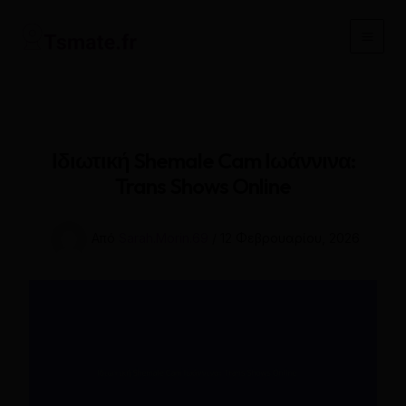
Μετάβαση
στο
Main
περιεχόμενο
Men
Ιδιωτική Shemale Cam Ιωάννινα:
Trans Shows Online
Από
Sarah.Morin.69
/
12 Φεβρουαρίου, 2026