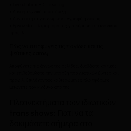
• Live chat και HD streaming
• Άμεση τεχνική υποστήριξη
• Δυνατότητα για δωρεάν εγγραφή ή δοκιμή
• Εργαλεία φιλτραρίσματος για εύρεση του ιδανικού
προφίλ
Πώς να αποφύγεις τις παγίδες και τις
ψεύτικες cams;
Αποφύγετε τις άγνωστες σελίδες, διαβάστε κριτικές
και επιβεβαιώστε την ύπαρξη πραγματικών βίντεο και
προφίλ. Επιλέγοντας καθιερωμένες πλατφόρμες,
μειώνετε τον κίνδυνο απάτης.
Πλεονεκτήματα των ιδιωτικών
trans shows: Γιατί να τα
δοκιμάσετε σήμερα στα