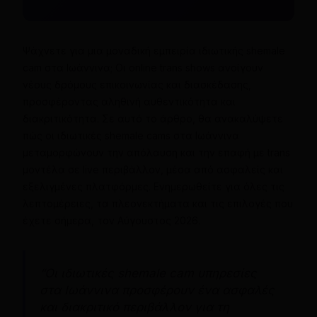
Ψάχνετε για μια μοναδική εμπειρία ιδιωτικής shemale
cam στα Ιωάννινα; Οι online trans shows ανοίγουν
νέους δρόμους επικοινωνίας και διασκέδασης,
προσφέροντας αληθινή αυθεντικότητα και
διακριτικότητα. Σε αυτό το άρθρο, θα ανακαλύψετε
πώς οι ιδιωτικές shemale cams στα Ιωάννινα
μεταμορφώνουν την απόλαυση και την επαφή με trans
μοντέλα σε live περιβάλλον, μέσα από ασφαλείς και
εξελιγμένες πλατφόρμες. Ενημερωθείτε για όλες τις
λεπτομέρειες, τα πλεονεκτήματα και τις επιλογές που
έχετε σήμερα, τον Αύγουστος 2026.
“Οι ιδιωτικές shemale cam υπηρεσίες
στα Ιωάννινα προσφέρουν ένα ασφαλές
και διακριτικό περιβάλλον για τη