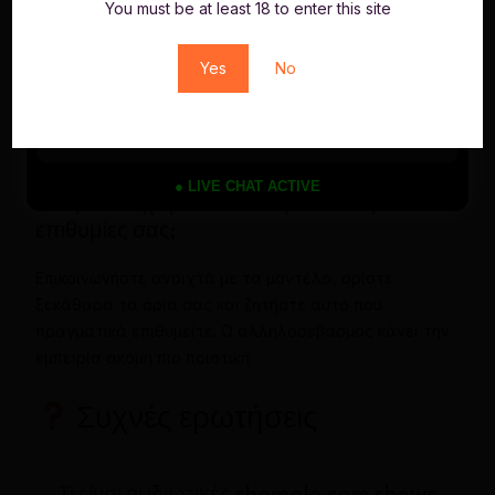
You must be at least 18 to enter this site
• Μην κοινοποιείτε ποτέ ευαίσθητα στοιχεία
Yes
No
• Χρησιμοποιείτε μοναδικούς και ασφαλείς κωδικούς
• Ελέγχετε τα δικαιώματα του προφίλ σας
• Επιλέξτε πλατφόρμες με επαληθευμένη πολιτική
απορρήτου
● LIVE CHAT ACTIVE
Πώς να διαχειριστείτε τα όρια και τις
επιθυμίες σας;
Επικοινωνήστε ανοιχτά με τα μοντέλα, ορίστε
ξεκάθαρα τα όρια σας και ζητήστε αυτό που
πραγματικά επιθυμείτε. Ο αλληλοσεβασμός κάνει την
εμπειρία ακόμη πιο ποιοτική.
Συχνές ερωτήσεις
Τι είναι οι ιδιωτικές shemale cam shows