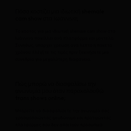
Πόσο κοστίζει μια ιδιωτική shemale
cam show στα Ιωάννινα;
Το κόστος για μια ιδιωτική shemale cam show στα
Ιωάννινα ποικίλλει ανά πλατφόρμα και μοντέλο.
Συνήθως, υπάρχει χρέωση ανά λεπτό ή πακέτα
χρόνου. Ελέγξτε τις τιμές πριν ξεκινήσετε μια
συνεδρία για μεγαλύτερη διαφάνεια.
Πώς μπορώ να διασφαλίσω την
ανωνυμία μου όταν παρακολουθώ
trans shows online;
Μπορείτε να διασφαλίσετε την ανωνυμία σας
χρησιμοποιώντας ψευδώνυμο και προτιμώντας
πλατφόρμες που δεν απαιτούν προσωπικά