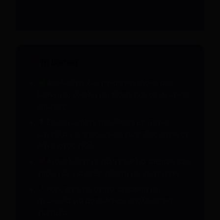
Τα βασικά
Απολαύστε ζωντανά trans shows από
Ιωάννινα, εύκολα και διακριτικά σε ιδιωτικές
κάμερες.
Επικοινωνήστε απευθείας με τρανς
μοντέλα για προσωπικές εμπειρίες online σε
Αύγουστος 2026.
Ανακαλύψτε μεγάλη ποικιλία shemale cam
επιλογών για κάθε γούστο και προτίμηση.
Κορυφαία ποιότητα streaming και
ανωνυμία για ασφαλή και απολαυστική
εμπειρία.