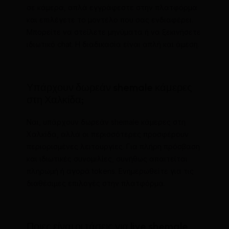
σε κάμερα, απλά εγγράφεστε στην πλατφόρμα
και επιλέγετε το μοντέλο που σας ενδιαφέρει.
Μπορείτε να στείλετε μηνύματα ή να ξεκινήσετε
ιδιωτικό chat. Η διαδικασία είναι απλή και άμεση.
Υπάρχουν δωρεάν shemale κάμερες
στη Χαλκίδα;
Ναι, υπάρχουν δωρεάν shemale κάμερες στη
Χαλκίδα, αλλά οι περισσότερες προσφέρουν
περιορισμένες λειτουργίες. Για πλήρη πρόσβαση
και ιδιωτικές συνομιλίες, συνήθως απαιτείται
πληρωμή ή αγορά tokens. Ενημερωθείτε για τις
διαθέσιμες επιλογές στην πλατφόρμα.
Ποιες είναι οι τάσεις για live shemale