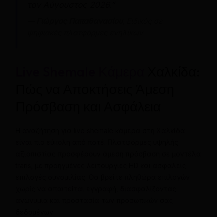
τον Αύγουστος 2026.”
—
Γιώργος Παπαθανασίου
, Ειδικός σε
ψηφιακές πλατφόρμες ενηλίκων
Live Shemale Κάμερα
Χαλκίδα:
Πώς να Αποκτήσεις Άμεση
Πρόσβαση και Ασφάλεια
Η αναζήτηση για live shemale κάμερα στη Χαλκίδα
είναι πιο εύκολη από ποτέ. Πλατφόρμες υψηλής
αξιοπιστίας προσφέρουν άμεση πρόσβαση σε μοντέλα
trans, με προηγμένες λειτουργίες HD και ασφαλείς
επιλογές συνομιλίας. Θα βρείτε πληθώρα επιλογών
χωρίς να απαιτείται εγγραφή, διασφαλίζοντας
ανωνυμία και προστασία των προσωπικών σας
δεδομένων.