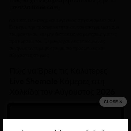
Πώς να χτίσεις σχέση εμπιστοσύνης με τα
μοντέλα trans cam;
Να είσαι ειλικρινής και ευγενικός στη συνομιλία σου.
Εκτίμησε την προσωπικότητα και τον επαγγελματισμό
του μοντέλου, και μην διστάσεις να ρωτήσεις για τις
προτιμήσεις του. Οι μακροχρόνιες επικοινωνίες
συνήθως ανταμείβονται με πιο προσωπικές και
αξέχαστες στιγμές.
Πώς να Βρεις τις Καλύτερες
Live Shemale Κάμερες στη
Χαλκίδα τον Αύγουστος 2026
CLOSE ✕
Η ποικιλία επιλογών live shemale κάμερας στη Χαλκίδα
είναι τεράστια, γι’ αυτό η σωστή επιλογή πλατφόρμας
είναι το κλειδί για μια κορυφαία εμπειρία. Αναζήτησε
sites με αληθινές κριτικές, υψηλή βαθμολογία