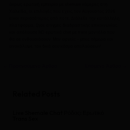
άκρως ερωτική εμπειρία με shemale κάμερες στη
Χαλκίδα, οι επιλογές που έχεις τον Αύγουστος 2026
είναι περισσότερες από ποτέ. Διάλεξε την κατάλληλη
πλατφόρμα, ζήσε στιγμές διαδραστικής επικοινωνίας
και απόλαυσε HD ερωτικό chat με trans μοντέλα που
θα σε ενθουσιάσουν. Μην αργείς – μπες σήμερα και
ανακάλυψε τον δικό σου κόσμο απολαύσεων!
←
Προηγούμενο Άρθρο
Επόμενο Άρθρο
→
Related Posts
Live Shemale Chat Ρόδος: Ερωτικό
Trans Sex