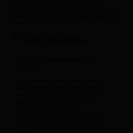
περίοδο, αν οι πληρωμές είναι ασφαλείς και αν
υπάρχουν κανόνες συμπεριφοράς. Μην διστάσεις να
επικοινωνήσεις με το support για τυχόν απορίες πριν
ξεκινήσεις τη συνομιλία σου.
Συχνές ερωτήσεις
Τι είναι το Live Shemale Κάμερα
Χαλκίδα;
Το Live Shemale Κάμερα Χαλκίδα είναι μια
διαδικτυακή πλατφόρμα ερωτικού chat με
shemale μοντέλα σε HD ποιότητα. Οι χρήστες
μπορούν να συνομιλήσουν ζωντανά, να
παρακολουθήσουν shows και να
αλληλεπιδράσουν άμεσα με τις performers.
Ιδανικό για όσους αναζητούν διαδραστική
εμπειρία.