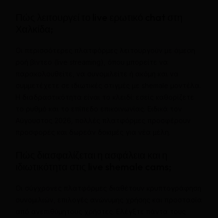
Πώς λειτουργεί το live ερωτικό chat στη
Χαλκίδα;
Οι περισσότερες πλατφόρμες λειτουργούν με άμεση
ροή βίντεο (live streaming), όπου μπορείτε να
παρακολουθείτε, να συνομιλείτε ή ακόμη και να
συμμετέχετε σε ιδιωτικές στιγμές με shemale μοντέλα.
Η διαδραστικότητα είναι το κλειδί: εσείς καθορίζετε
το ρυθμό και το επίπεδο επικοινωνίας. Ειδικά τον
Αύγουστος 2026, πολλές πλατφόρμες προσφέρουν
προσφορές και δωρεάν δοκιμές για νέα μέλη.
Πώς διασφαλίζεται η ασφάλεια και η
ιδιωτικότητα στις live shemale cams;
Οι σύγχρονες πλατφόρμες διαθέτουν κρυπτογράφηση
συνομιλιών, επιλογές ανώνυμης χρήσης και προστασία
από ανεπιθύμητους χρήστες. Ελέγξτε πάντα τους