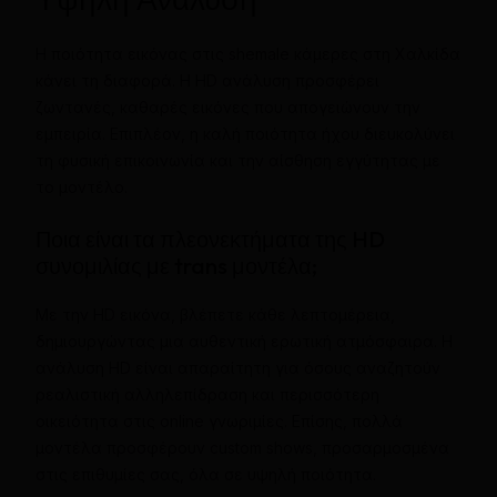
Η ποιότητα εικόνας στις shemale κάμερες στη Χαλκίδα
κάνει τη διαφορά. Η HD ανάλυση προσφέρει
ζωντανές, καθαρές εικόνες που απογειώνουν την
εμπειρία. Επιπλέον, η καλή ποιότητα ήχου διευκολύνει
τη φυσική επικοινωνία και την αίσθηση εγγύτητας με
το μοντέλο.
Ποια είναι τα πλεονεκτήματα της HD
συνομιλίας με trans μοντέλα;
Με την HD εικόνα, βλέπετε κάθε λεπτομέρεια,
δημιουργώντας μια αυθεντική ερωτική ατμόσφαιρα. Η
ανάλυση HD είναι απαραίτητη για όσους αναζητούν
ρεαλιστική αλληλεπίδραση και περισσότερη
οικειότητα στις online γνωριμίες. Επίσης, πολλά
μοντέλα προσφέρουν custom shows, προσαρμοσμένα
στις επιθυμίες σας, όλα σε υψηλή ποιότητα.