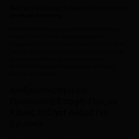
Πώς να βελτιώσεις τη δική σου εμπειρία στις
shemale live cams;
Επιλέξτε πλατφόρμες που υποστηρίζουν browsers
όπως Chrome ή Firefox, για ομαλή ροή βίντεο.
Ενημερώσου για τις επιλογές φίλτρων, ώστε να βρεις
εύκολα τα shemale μοντέλα που σου ταιριάζουν. Μην
ξεχνάς να αξιοποιείς τα chat rooms για να
ανταλλάξεις εμπειρίες και συμβουλές με άλλους
χρήστες στη Χαλκίδα.
Διαδραστικότητα και
Προσωπική Επαφή: Πώς να
Κάνεις το Chat Ακόμα Πιο
Ερωτικό
Η live shemale κάμερα δεν είναι απλά παρακολούθηση.