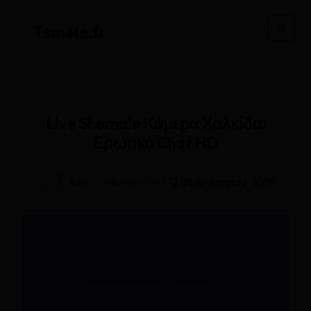
Μετάβαση
στο
Main
περιεχόμενο
Men
Live Shemale Κάμερα Χαλκίδα:
Ερωτικό Chat HD
Από
Sarah.Morin.69
/
12 Φεβρουαρίου, 2026