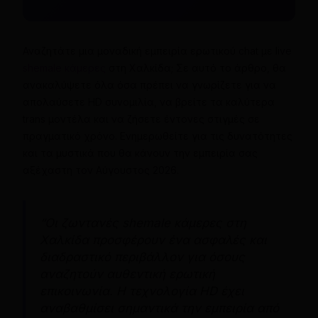
Αναζητάτε μια μοναδική εμπειρία ερωτικού chat με live
shemale κάμερες
στη Χαλκίδα; Σε αυτό το άρθρο, θα
ανακαλύψετε όλα όσα πρέπει να γνωρίζετε για να
απολαύσετε HD συνομιλία, να βρείτε τα καλύτερα
trans μοντέλα και να ζήσετε έντονες στιγμές σε
πραγματικό χρόνο. Ενημερωθείτε για τις δυνατότητες
και τα μυστικά που θα κάνουν την εμπειρία σας
αξέχαστη τον Αύγουστος 2026.
“Οι ζωντανές shemale κάμερες στη
Χαλκίδα προσφέρουν ένα ασφαλές και
διαδραστικό περιβάλλον για όσους
αναζητούν αυθεντική ερωτική
επικοινωνία. Η τεχνολογία HD έχει
αναβαθμίσει σημαντικά την εμπειρία από