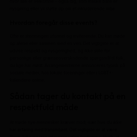
hvor alle er velkomne – også dig, som måske bare er
nysgerrig eller vil støtte op om et inkluderende miljø.
Hvordan foregår disse events?
Ofte er stemningen uformel og inviterende. Du kan møde
op alene eller sammen med en ven. Det vigtigste er at
udvise respekt og nysgerrighed, og ikke stille for
personlige eller grænseoverskridende spørgsmål til folk,
du lige har mødt. Arrangementerne annonceres typisk på
sociale medier, hos lokale foreninger eller i LGBT+-
kalendere online.
Sådan tager du kontakt på en
respektfuld måde
At møde nye mennesker kræver mod, især hvis du ikke
har erfaring med transmiljøet. Det vigtigste er at være
åben, lytte og vise interesse uden fordomme. Husk, at