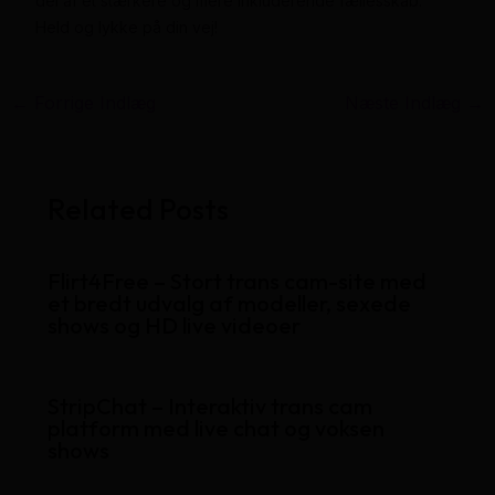
del af et stærkere og mere inkluderende fællesskab.
Held og lykke på din vej!
←
Forrige Indlæg
Næste Indlæg
→
Related Posts
Flirt4Free – Stort trans cam-site med
et bredt udvalg af modeller, sexede
shows og HD live videoer
StripChat – Interaktiv trans cam
platform med live chat og voksen
shows