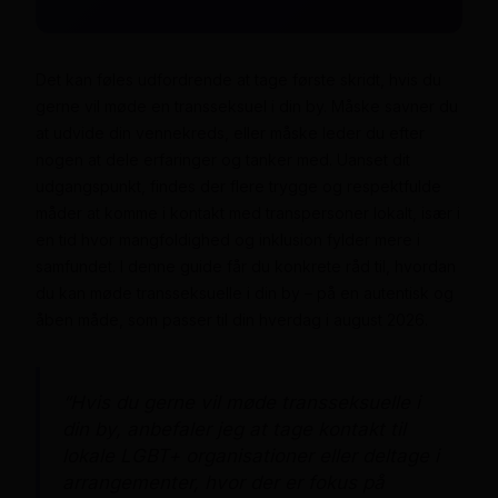
Det kan føles udfordrende at tage første skridt, hvis du
gerne vil møde en transseksuel i din by. Måske savner du
at udvide din vennekreds, eller måske leder du efter
nogen at dele erfaringer og tanker med. Uanset dit
udgangspunkt, findes der flere trygge og respektfulde
måder at komme i kontakt med transpersoner lokalt, især i
en tid hvor mangfoldighed og inklusion fylder mere i
samfundet. I denne guide får du konkrete råd til, hvordan
du kan møde transseksuelle i din by – på en autentisk og
åben måde, som passer til din hverdag i august 2026.
“Hvis du gerne vil møde transseksuelle i
din by, anbefaler jeg at tage kontakt til
lokale LGBT+ organisationer eller deltage i
arrangementer, hvor der er fokus på