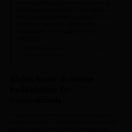
inklusion. Det kan gøre det nemmere at
skabe ægte forbindelser, fordi miljøet er
trygt og accepterende. I august 2026 ser
vi flere og flere byer, der tilbyder
mødesteder for transpersoner og
allierede.”
—
Kirstine Madsen
, Formand, Foreningen for
Transkønnede Danmark
Sådan finder du lokale
fællesskaber for
transseksuelle
Hvis du ønsker at møde transseksuelle i din by, er det
oplagt at starte med at undersøge de lokale foreninger
og sociale grupper. Mange større danske byer har