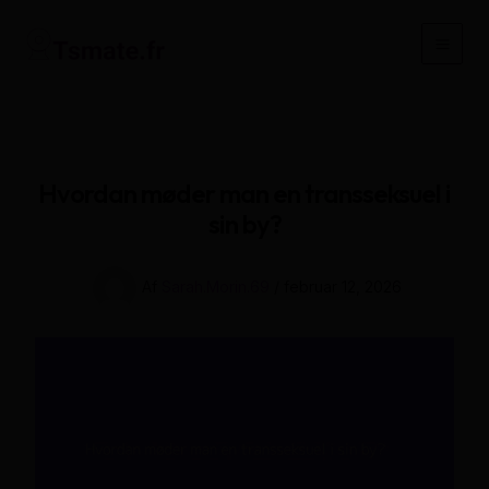
Gå
til
Main
indholdet
Men
Hvordan møder man en transseksuel i
sin by?
Af
Sarah.Morin.69
/
februar 12, 2026