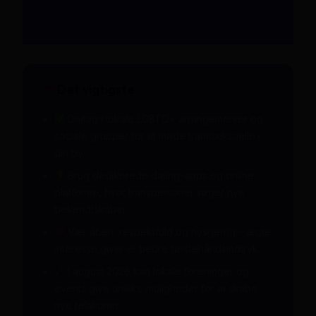
Det vigtigste
Deltag i lokale LGBTQ+ arrangementer og
sociale grupper for at møde transseksuelle i
din by.
Brug dedikerede dating-apps og online
platforme, hvor transpersoner søger nye
bekendtskaber.
Vær åben, respektfuld og nysgerrig – ægte
interesse giver et bedre førstehåndsindtryk.
I august 2026 kan lokale foreninger og
events give unikke muligheder for at skabe
nye relationer.