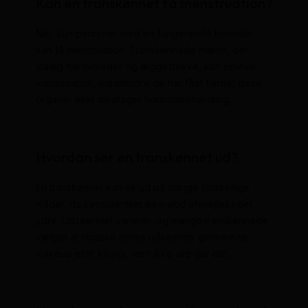
Kan en transkønnet få menstruation?
Nej, kun personer med en fungerende livmoder
kan få menstruation. Transkønnede mænd, der
stadig har livmoder og æggestokke, kan opleve
menstruation, medmindre de har fået fjernet disse
organer eller modtager hormonbehandling.
Hvordan ser en transkønnet ud?
En transkønnet kan se ud på mange forskellige
måder, da kønsidentitet ikke altid afspejles i det
ydre. Udseendet varierer, og mange transkønnede
vælger at tilpasse deres udseende gennem tøj,
makeup eller kirurgi, men ikke alle gør det.