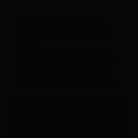
Hvordan støtter jeg bedst en
transseksuel, jeg gerne vil lære at
kende?
Du støtter bedst en transseksuel ved at vise
respekt, lytte og bruge deres foretrukne navn og
pronominer. At stille åbne spørgsmål og undgå
antagelser skaber tryghed. At være åben og
informeret viser, at du værdsætter deres identitet.
At møde en transseksuel i din by handler om mere end
bare at finde det rigtige sted eller den rigtige app – det
handler om respekt, nysgerrighed og åbenhed. Med de
råd og muligheder, du har fået her, kan du tage de første
skridt allerede i august 2026. Tør tage kontakt, og vær en