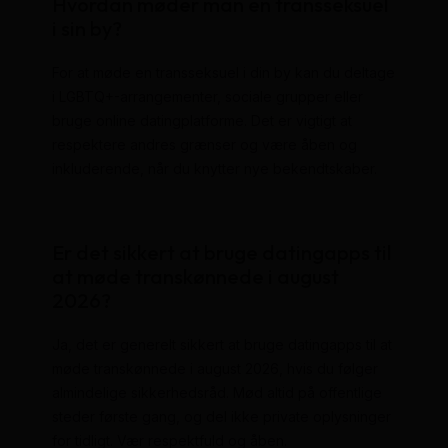
Hvordan møder man en transseksuel
i sin by?
For at møde en transseksuel i din by kan du deltage
i LGBTQ+-arrangementer, sociale grupper eller
bruge online datingplatforme. Det er vigtigt at
respektere andres grænser og være åben og
inkluderende, når du knytter nye bekendtskaber.
Er det sikkert at bruge datingapps til
at møde transkønnede i august
2026?
Ja, det er generelt sikkert at bruge datingapps til at
møde transkønnede i august 2026, hvis du følger
almindelige sikkerhedsråd. Mød altid på offentlige
steder første gang, og del ikke private oplysninger
for tidligt. Vær respektfuld og åben.