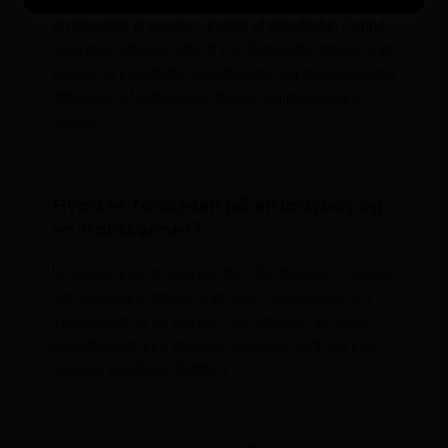
Ja, en kvinde kan få konstrueret en penis gennem
en kirurgisk procedure kaldet phalloplastik. Denne
operation tilbydes ofte til transkønnede mænd, som
ønsker et kønsskifte. Resultaterne og mulighederne
afhænger af individuelle behov og medicinske
forhold.
Hvad er forskellen på en ladyboy og
en transkønnet?
En ladyboy er et begreb, der ofte bruges i Thailand
om biologiske mænd, som lever som kvinder. En
transkønnet er en person, der oplever, at deres
kønsidentitet ikke stemmer overens med det køn,
de blev tildelt ved fødslen.