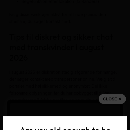
Søgefunktion efter lokation (fx Randers)
Brug disse værktøjer aktivt for at finde præcis den
shemale, du søger kontakt med.
Tips til diskret og sikker chat
med transkvinder i august
2026
I august 2026 er diskretion stadig afgørende for mange,
der søger kontakt med transpersoner online. Vælg altid
portaler med høj sikkerhed og anonymitet. Del ikke
følsomme oplysninger, før du har opbygget tillid. Vær
CLOSE ✕
opmærksom på falske profiler, og brug din sunde fornuft,
hvis du får mistanke om svindel.
Sådan spotter du ægte profiler