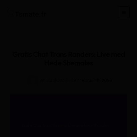
Gå
til
Main
indholdet
Men
Gratis Chat Trans Randers: Live med
Hede Shemales
Af
Sarah.Morin.69
/
februar 11, 2026