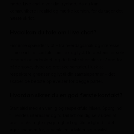
møde. Live chat giver dig tryghed, da du kan
kommunikere i realtid og mærke kemien, før du tager det
næste skridt.
Hvad kan du tale om i live chat?
Emnerne spænder vidt – fra hverdagssnak og interesser
til mere intime samtaler om sex og lyst. Du bestemmer selv
tempoet og indholdet, og de fleste shemales er åbne for
både sjove, dybe og erotiske samtaler. Husk at
respektere grænser og lyt til din samtalepartner – det
skaber de bedste oplevelser for begge parter.
Hvordan sikrer du en god første kontakt?
Start altid med en venlig og respektfuld hilsen. Spørg ind
til hendes interesser og fortæl lidt om dig selv uden at
presse. Vis ægte nysgerrighed og tålmodighed – det
øger chancen for, at samtalen udvikler sig positivt.