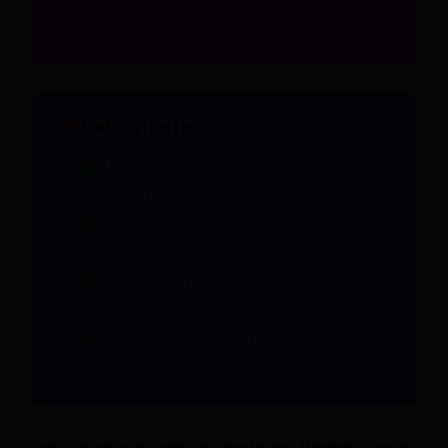
Det vigtigste
Få gratis adgang til live chat med trans og
shemales i Randers i august 2026.
Oplev diskret og sikker kontakt med ægte
profiler i dit lokalområde.
Mød åbne og imødekommende
transkvinder klar til flirt og samtale.
Hurtig oprettelse – kom i gang med at chatte
på få minutter!
Leder du efter en gratis chat med trans i Randers, hvor du