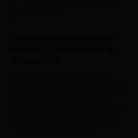
—
Louise Jensen
, Sociolog og rådgiver inden
for LGBTQ+-miljøet
Find gratis chat med trans i
Randers – Sådan starter du
din oplevelse
Drømmer du om at chatte med lokale transkvinder i
Randers uden at betale for dyre abonnementer? På flere
danske platforme kan du nu nemt og sikkert finde gratis
chats, hvor du hurtigt kan indlede en samtale med
spændende shemales. Det kræver kun få klik at oprette
en profil, og du kan straks begynde at udforske de
mange profiler, der søger kontakt – uanset om du er til
flirt, venskab eller mere intime oplevelser.