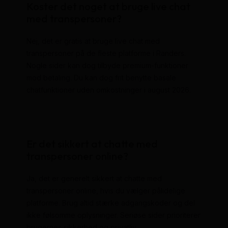
Koster det noget at bruge live chat
med transpersoner?
Nej, det er gratis at bruge live chat med
transpersoner på de fleste platforme i Randers.
Nogle sider kan dog tilbyde premium-funktioner
mod betaling. Du kan dog frit benytte basale
chatfunktioner uden omkostninger i august 2026.
Er det sikkert at chatte med
transpersoner online?
Ja, det er generelt sikkert at chatte med
transpersoner online, hvis du vælger pålidelige
platforme. Brug altid stærke adgangskoder og del
ikke følsomme oplysninger. Seriøse sider prioriterer
brugernes sikkerhed og privatliv.