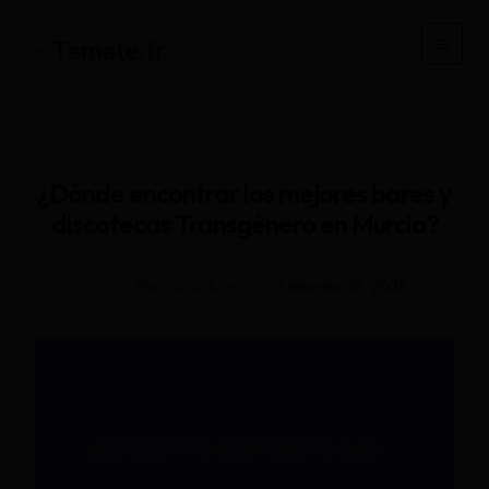
Ir
al
Main
contenido
Men
¿Dónde encontrar los mejores bares y
discotecas Transgénero en Murcia?
Por
Sarah.Morin.69
/
febrero 19, 2026