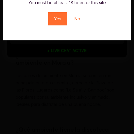
El bar más antiguo de Murcia es ‘El Rinconcillo’,
You must be at least 18 to enter this site
inaugurado en 1900. Este lugar icónico ofrece
tapas tradicionales y un ambiente auténtico,
Yes
No
perfecto para disfrutar de la historia de la ciudad
mientras saboreas una buena bebida.
● LIVE CHAT ACTIVE
¿Dónde se encuentran los bares de
ambiente en Murcia?
Los bares de ambiente en Murcia se concentran
principalmente en el centro, cerca de la Plaza de
las Flores. Lugares como ‘La Sala’ y ‘Bamboo’ son
populares por su ambiente inclusivo y animado,
ideales para disfrutar de una buena noche.
¿Qué ambiente tiene la discoteca