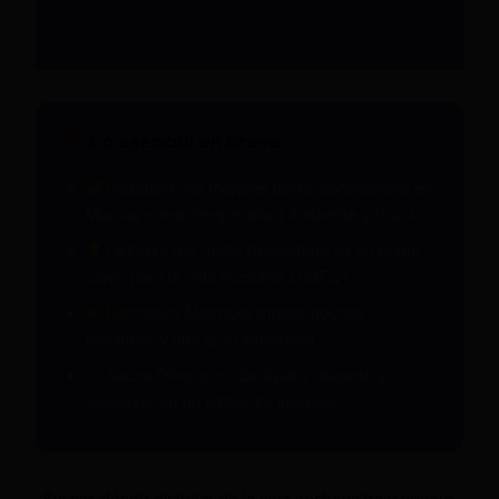
Lo esencial en breve
Descubre los mejores bares transgénero en
Murcia, como Temperatura Ambiente y Piscis.
La Plaza del Cristo Resucitado es un punto
clave para la vida nocturna LGBTQ+.
Discoteca Metropol ofrece noches
temáticas y una gran atmósfera.
Sauna Olimpo es ideal para relajarte y
socializar en un ambiente inclusivo.
¿Buscas dónde disfrutar de la vida nocturna transgénero