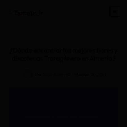
Ir
al
Main
contenido
Men
¿Dónde encontrar los mejores bares y
discotecas Transgénero en Almería?
Por
Sarah.Morin.69
/
febrero 19, 2026