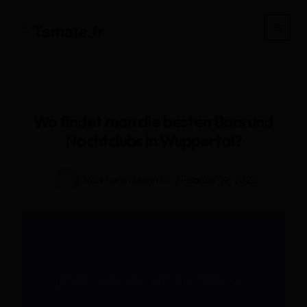
Zum
Inhalt
Main
springen
Men
Wo findet man die besten Bars und
Nachtclubs in Wuppertal?
Von
Sarah.Morin.69
/
Februar 19, 2026