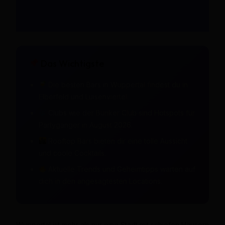
Das Wichtigste
Die besten Bars in Wuppertal findest du in
Elberfeld und Luisenviertel.
Clubs wie der Bunker Club sind Hotspots für
Partygänger in August 2026.
Rooftop Bars bieten dir eine tolle Aussicht
und coole Cocktails.
Aktuelle Trends und Geheimtipps warten auf
dich in den angesagtesten Locations.
Wuppertal ist mehr als nur eine Stadt mit schiefen Häusern