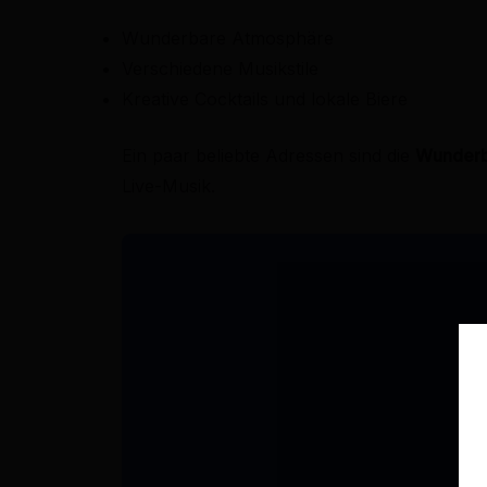
Wunderbare Atmosphäre
Verschiedene Musikstile
Kreative Cocktails und lokale Biere
Ein paar beliebte Adressen sind die
Wunder
Live-Musik.