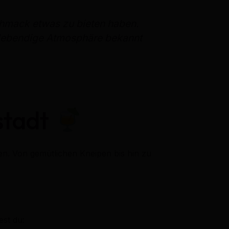
schmack etwas zu bieten haben.
e lebendige Atmosphäre bekannt
tstadt
cken. Von gemütlichen Kneipen bis hin zu
est du: