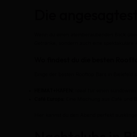
Die angesagtest
Wenn du einen atemberaubenden Blick über di
Getränke, sondern auch eine spektakuläre A
Wo findest du die besten Rooft
Einige der besten Rooftop Bars in Bielefeld s
HEIMAT+HAFEN
: Ideal für einen sundowner 
Café Europa
: Eine Mischung aus Café und Ba
Hier kannst du den Abend perfekt ausklinge
Nachtclubs in B