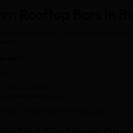
en Rooftop Bars in Bi
e Stadt genießen willst, sind Rooftop Bars der perfekte Or
ussicht.
op Bars?
ind:
mit Blick auf die Stadt.
r mit einer tollen Terrasse.
n lassen und die Atmosphäre der Stadt genießen.
ielefeld für lange Par