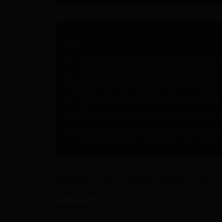
Das Wichtigste
Die besten Bars in der Bielefelder A
Entdecke das Kneipenviertel mit ein
Rooftop-Bars bieten dir einen tollen
Clubs in Bielefeld sind perfekt für 
Cocktailbars verwöhnen deinen Gau
Bielefeld hat eine lebendige Barszene, die 
pulsierenden Nachtclub-Atmosphäre suchst, 
entdecken!