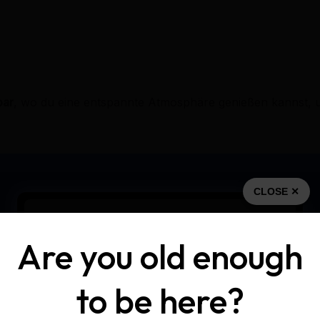
bar
, wo du eine entspannte Atmosphäre genießen kannst, 
CLOSE ✕
Are you old enough
to be here?