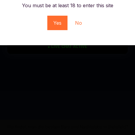
You must be at least 18 to enter this site
Yes
No
● LIVE CHAT ACTIVE
Wo findet man die besten Bars und Nachtclubs in Bielefeld?