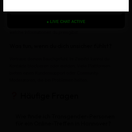
Verwende sichere Passwörter, teile keine sensiblen
Informationen in deinem Profil und nutze Anbieter mit
verschlüsselter Datenübertragung. Lies die
● LIVE CHAT ACTIVE
Datenschutzrichtlinien aufmerksam und entscheide selbst,
welche Informationen du preisgibst.
Was tun, wenn du dich unsicher fühlst?
Vertraue deinem Bauchgefühl. Im Zweifel kannst du
Kontakte blockieren oder melden. Viele Plattformen
bieten einen Kundensupport oder Community-
Moderatoren, die bei Problemen helfen.
Häufige Fragen
Wie finde ich Transgender-Personen
für ein Online-Treffen in Hannover?