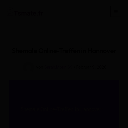
Zum
Inhalt
Main
springen
Men
Shemale Online-Treffen in Hannover
Von
Sarah.Morin.69
/
Februar 9, 2026