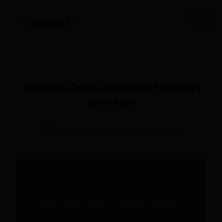
Zum
Inhalt
Main
springen
Men
Shemale Online-Treffen in Frankfurt
am Main
Von
Sarah.Morin.69
/
Februar 9, 2026