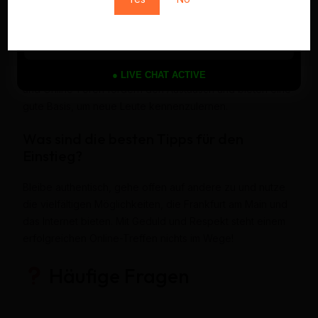
Wie entwickelt sich die Community in
Frankfurt?
Die Transgender-Community in Frankfurt wird immer
sichtbarer und aktiver. Regelmäßige Events, Stammtische
● LIVE CHAT ACTIVE
und Online-Foren fördern den Austausch und bieten eine
gute Basis, um neue Leute kennenzulernen.
Was sind die besten Tipps für den
Einstieg?
Bleibe authentisch, gehe offen auf andere zu und nutze
die vielfältigen Möglichkeiten, die Frankfurt am Main und
das Internet bieten. Mit Geduld und Respekt steht einem
erfolgreichen Online-Treffen nichts im Wege!
Häufige Fragen